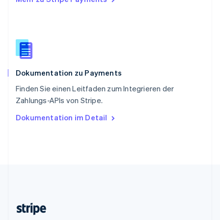
Slowenien
English
Italiano
Sonderverwaltungsregion Hongkong,
China
English
简体中文
Spanien
Español
English
Dokumentation zu Payments
Thailand
ไทย
English
Finden Sie einen Leitfaden zum Integrieren der
Tschechische Republik
Zahlungs-APIs von Stripe.
English
Ungarn
Dokumentation im Detail
English
Vereinigte Arabische Emirate
English
Vereinigte Staaten
English
Español
简体中文
Vereinigtes Königreich
English
Zypern
English