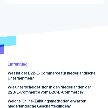
Betrugsprävention
Ecosystem
Atlas
Start-up-Gründung
Partner
Stripe App-Marktplatz
Climate
CO₂-Entnahme
Identity
Online-Identitätsprüfung
Einführung
Stripe-Sessions 2026
Erfahren Sie, wie Stripe Lösungen für die Wirts
Was ist der B2B-E-Commerce für niederländische
Jetzt ansehen
Unternehmen?
Wie unterscheidet sich in den Niederlanden der
B2B-E-Commerce vom B2C-E-Commerce?
Welche Online-Zahlungsmethoden erwarten
niederländische Geschäftskunden?