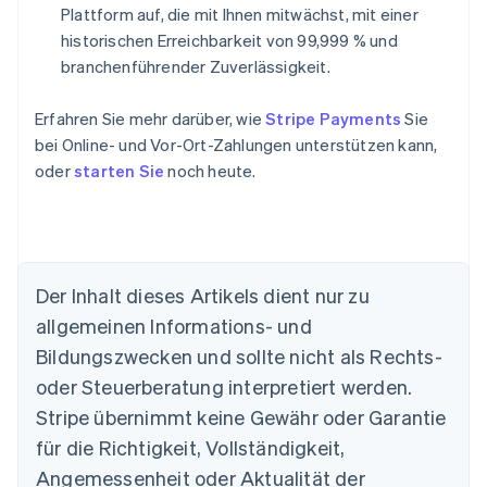
Plattform auf, die mit Ihnen mitwächst, mit einer
historischen Erreichbarkeit von 99,999 % und
branchenführender Zuverlässigkeit.
Erfahren Sie mehr darüber, wie
Stripe Payments
Sie
bei Online- und Vor-Ort-Zahlungen unterstützen kann,
oder
starten Sie
noch heute.
Der Inhalt dieses Artikels dient nur zu
allgemeinen Informations- und
Bildungszwecken und sollte nicht als Rechts-
Australien
oder Steuerberatung interpretiert werden.
English
Belgien
Stripe übernimmt keine Gewähr oder Garantie
Nederlands
Français
Deutsch
English
für die Richtigkeit, Vollständigkeit,
Brasilien
Português
English
Angemessenheit oder Aktualität der