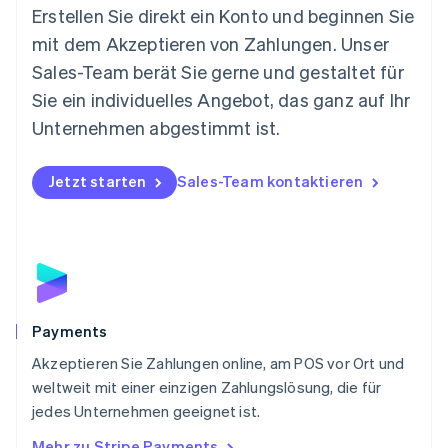
Neuseeland
Erstellen Sie direkt ein Konto und beginnen Sie
English
mit dem Akzeptieren von Zahlungen. Unser
Niederlande
Nederlands
English
Sales-Team berät Sie gerne und gestaltet für
Norwegen
Sie ein individuelles Angebot, das ganz auf Ihr
English
Österreich
Unternehmen abgestimmt ist.
Deutsch
English
Polen
Jetzt starten
Sales-Team kontaktieren
English
Portugal
Português
English
Rumänien
English
Schweden
Svenska
English
Schweiz
Payments
Deutsch
Français
Italiano
English
Akzeptieren Sie Zahlungen online, am POS vor Ort und
Singapur
English
简体中文
weltweit mit einer einzigen Zahlungslösung, die für
Slowakei
jedes Unternehmen geeignet ist.
English
Mehr zu Stripe Payments