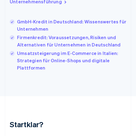
Italien
Unternehmensführung
Italiano
English
Japan
日本語
English
GmbH-Kredit in Deutschland: Wissenswertes für
Kanada
Unternehmen
English
Français
Firmenkredit: Voraussetzungen, Risiken und
Kroatien
English
Italiano
Alternativen für Unternehmen in Deutschland
Lettland
Umsatzsteigerung im E-Commerce in Italien:
English
Strategien für Online-Shops und digitale
Liechtenstein
Plattformen
Deutsch
English
Litauen
English
Luxemburg
Français
Deutsch
English
Malaysia
English
简体中文
Malta
English
Startklar?
Mexiko
Español
English