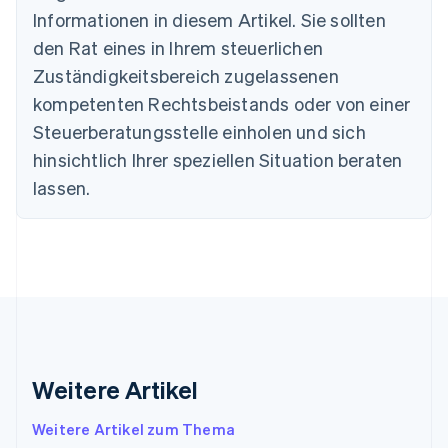
Bulgarien
Informationen in diesem Artikel. Sie sollten
English
Dänemark
den Rat eines in Ihrem steuerlichen
English
Zuständigkeitsbereich zugelassenen
Deutschland
kompetenten Rechtsbeistands oder von einer
Deutsch
English
Estland
Steuerberatungsstelle einholen und sich
English
hinsichtlich Ihrer speziellen Situation beraten
Festlandchina
lassen.
简体中文
English
Finnland
English
Svenska
Frankreich
Français
English
Gibraltar
English
Griechenland
English
Indien
Weitere Artikel
English
Irland
Weitere Artikel zum Thema
English