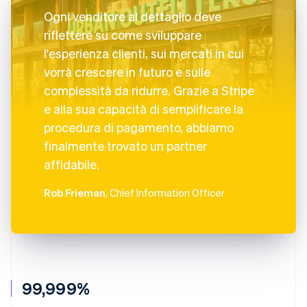
Ogni venditore al dettaglio deve
riflettere su come sviluppare
l'esperienza clienti, sui mercati in cui
vorrà crescere in futuro e sulle
complessità da ridurre. Grazie a Stripe
e alla sua capacità di semplificare la
procedura di pagamento, abbiamo
finalmente trovato un partner
affidabile.
Rob Frieman
, Chief Information Officer
99,999%