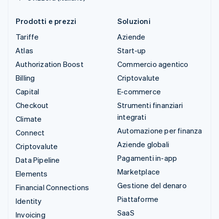
Prodotti e prezzi
Soluzioni
Tariffe
Aziende
Atlas
Start-up
Authorization Boost
Commercio agentico
Billing
Criptovalute
Capital
E-commerce
Checkout
Strumenti finanziari
integrati
Climate
Automazione per finanza
Connect
Aziende globali
Criptovalute
Pagamenti in-app
Data Pipeline
Marketplace
Elements
Gestione del denaro
Financial Connections
Piattaforme
Identity
SaaS
Invoicing