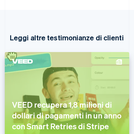
Brasile
Português
English
Bulgaria
English
Canada
English
Français
Leggi altre testimonianze di clienti
Cina continentale
简体中文
English
Cipro
English
Croazia
English
Italiano
Danimarca
English
Emirati Arabi Uniti
English
Estonia
VEED recupera 1,8 milioni di
English
dollari di pagamenti in un anno
Finlandia
English
Svenska
con Smart Retries di Stripe
Francia
Français
English