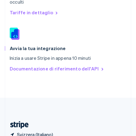
occulti
Romania
English
Tariffe in dettaglio
Singapore
English
简体中文
Slovacchia
English
Slovenia
English
Italiano
Avvia la tua integrazione
Spagna
Inizia a usare Stripe in appena 10 minuti
Español
English
Stati Uniti
Documentazione di riferimento dell'API
English
Español
简体中文
Svezia
Svenska
English
Svizzera
Deutsch
Français
Italiano
English
Thailandia
ไทย
English
Ungheria
English
Svizzera (Italiano)