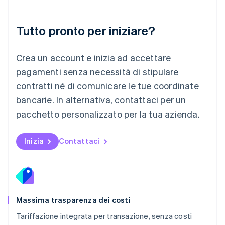
Malaysia
English
简体中文
Tutto pronto per iniziare?
Malta
English
Messico
Crea un account e inizia ad accettare
Español
English
Norvegia
pagamenti senza necessità di stipulare
English
contratti né di comunicare le tue coordinate
Nuova Zelanda
bancarie. In alternativa, contattaci per un
English
Paesi Bassi
pacchetto personalizzato per la tua azienda.
Nederlands
English
Polonia
English
Inizia
Contattaci
Portogallo
Português
English
RAS di Hong Kong, Cina
English
简体中文
Regno Unito
English
Massima trasparenza dei costi
Repubblica Ceca
Tariffazione integrata per transazione, senza costi
English