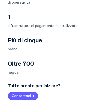
di operatività
1
infrastruttura di pagamento centralizzata
Più di cinque
brand
Oltre 700
negozi
Australia
Tutto pronto per iniziare?
English
Austria
Contattaci
Deutsch
English
Belgio
Nederlands
Français
Deutsch
English