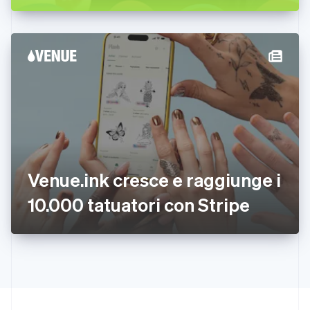
Germania
Deutsch
English
Giappone
日本語
English
Gibilterra
English
Grecia
English
India
English
Irlanda
English
Venue.ink cresce e raggiunge i
Italia
Italiano
English
10.000 tatuatori con Stripe
Lettonia
English
Liechtenstein
Deutsch
English
Lituania
English
Lussemburgo
Français
Deutsch
English