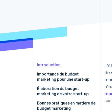
Authorization Boost
Acceptation optimisée
Link
Paiements accélérés
Financial Connections
Comptes financiers associés
Introduction
L'é
de 
Importance du budget
marketing pour une start-up
mar
rép
Élaboration du budget
ma
marketing de votre start-up
sur
Évaluez la situation financière
Bonnes pratiques en matière de
de votre start-up
budget marketing