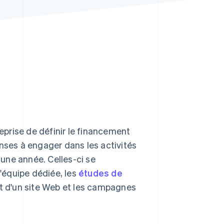
Stripe Sessions 2026
Découvrez comment
Stripe construit
l’infrastructure
économique de l’IA.
Regarder la vidéo
prise de définir le financement
enses à engager dans les activités
une année. Celles-ci se
l'équipe dédiée, les
études de
t d'un site Web et les campagnes