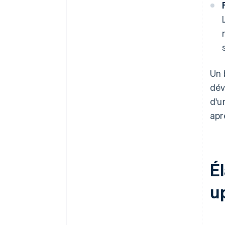
Un 
dév
d'u
apr
É
u