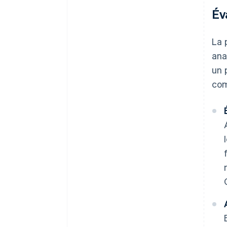
Év
La 
ana
un 
com