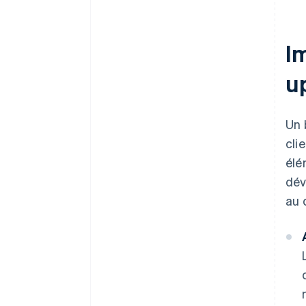
crédits et remises partenaires
I
u
Un 
cli
élé
dév
au 