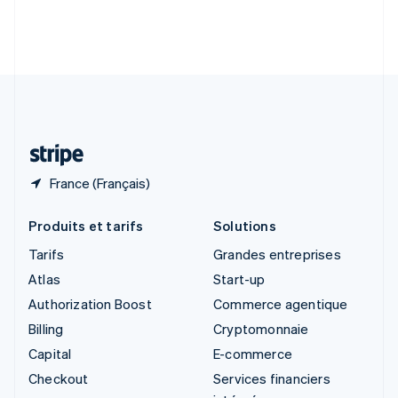
Slovénie
English
Italiano
Suède
Svenska
English
Suisse
Deutsch
Français
Italiano
English
Thaïlande
ไทย
English
France (Français)
Produits et tarifs
Solutions
Tarifs
Grandes entreprises
Atlas
Start-up
Authorization Boost
Commerce agentique
Billing
Cryptomonnaie
Capital
E-commerce
Checkout
Services financiers