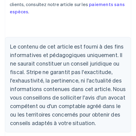
clients, consultez notre article sur les
paiements sans
espèces
.
Allemagne
Deutsch
English
Australie
Le contenu de cet article est fourni à des fins
English
informatives et pédagogiques uniquement. Il
Autriche
ne saurait constituer un conseil juridique ou
Deutsch
English
Belgique
fiscal. Stripe ne garantit pas l'exactitude,
Nederlands
Français
Deutsch
English
l'exhaustivité, la pertinence, ni l'actualité des
Brésil
Português
English
informations contenues dans cet article. Nous
Bulgarie
vous conseillons de solliciter l'avis d'un avocat
English
Canada
compétent ou d'un comptable agréé dans le
English
Français
ou les territoires concernés pour obtenir des
Chine continentale
conseils adaptés à votre situation.
简体中文
English
Chypre
English