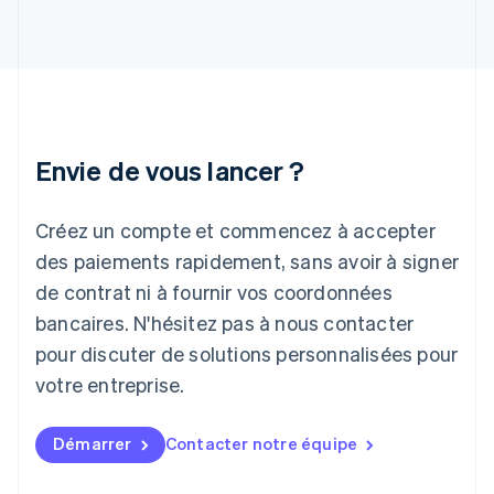
Inde
English
Irlande
English
Italie
Italiano
English
Japon
Envie de vous lancer ?
日本語
English
Lettonie
Créez un compte et commencez à accepter
English
Liechtenstein
des paiements rapidement, sans avoir à signer
Deutsch
English
de contrat ni à fournir vos coordonnées
Lituanie
English
bancaires. N'hésitez pas à nous contacter
Luxembourg
pour discuter de solutions personnalisées pour
Français
Deutsch
English
Malaisie
votre entreprise.
English
简体中文
Malte
Démarrer
Contacter notre équipe
English
Mexique
Español
English