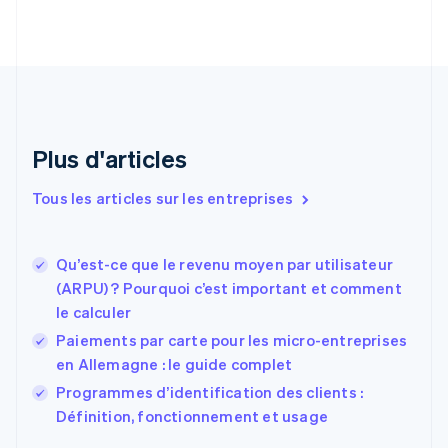
Croatie
English
Italiano
Danemark
English
Émirats arabes unis
English
Espagne
Plus d'articles
Español
English
Estonie
Tous les articles sur les entreprises
English
États-Unis
English
Español
简体中文
Qu’est-ce que le revenu moyen par utilisateur
Finlande
English
Svenska
(ARPU) ? Pourquoi c’est important et comment
France
le calculer
Français
English
Paiements par carte pour les micro-entreprises
Gibraltar
en Allemagne : le guide complet
English
Grèce
Programmes d’identification des clients :
English
Définition, fonctionnement et usage
Hongrie
English