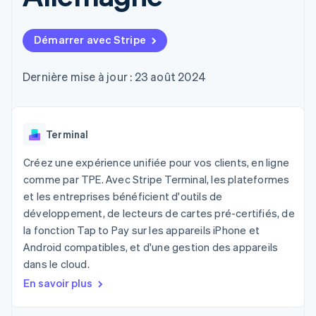
UI flexibles
Recognition
cryptomonnaie
l’application
Gérer des
Moyens de
Comptabilité
Entreprise
intégrables
Marketplaces
abonnements
paiement
automatisée
Gestion financière
Proposer une
Démarrer avec Stripe
Accès à plus
Stripe Sigma
Roadmap produit
Plateformes
facturation à l'usage
de 125
Rapports
Sessions : conférence
SaaS
Émettre des cartes
Terminal
personnalisés
annuelle
bancaires adossées à
Dernière mise à jour : 23 août 2024
Paiements en
Data Pipeline
Carrières
des stablecoins
personne
Synchronisation
Communiqués de
Fournir et gérer des
Authorization
des données
presse
services avec des
Par secteur
Boost
Stripe Press
agents
Acceptation
Terminal
optimisée
Entreprises d'IA
Link
Économie des
Créez une expérience unifiée pour vos clients, en ligne
Paiements
créateurs
Contact
comme par TPE. Avec Stripe Terminal, les plateformes
Ressources
Jeux
accélérés
et les entreprises bénéficient d'outils de
Hôtellerie, voyages et
Financial
Contacter notre équipe
loisirs
Intégrations
développement, de lecteurs de cartes pré-certifiés, de
Connections
Assurance
d'applications
Comptes
Devenir partenaire
la fonction Tap to Pay sur les appareils iPhone et
Médias et
Exemples de code
financiers
Android compatibles, et d'une gestion des appareils
divertissements
Blog des développeurs
associés
Organisations à but
dans le cloud.
non lucratif
État de l'API
En savoir plus
Services aux
Plus
entreprises
Product roadmap
Secteur public