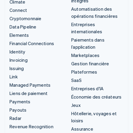
intégrés
Climate
Automatisation des
Connect
opérations financières
Cryptomonnaie
Entreprises
Data Pipeline
internationales
Elements
Paiements dans
Financial Connections
l’application
Identity
Marketplaces
Invoicing
Gestion financière
Issuing
Plateformes
Link
SaaS
Managed Payments
Entreprises d'IA
Liens de paiement
Économie des créateurs
Payments
Jeux
Payouts
Hôtellerie, voyages et
Radar
loisirs
Revenue Recognition
Assurance