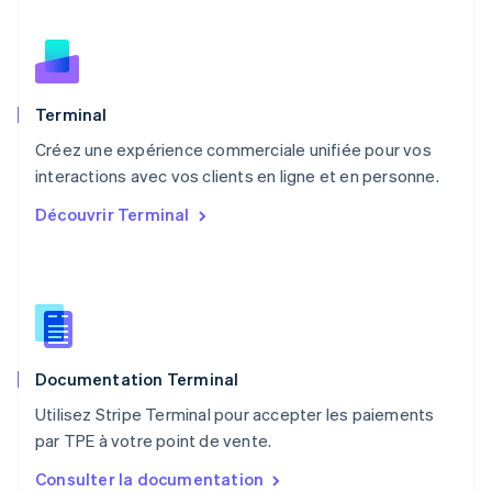
Norvège
English
Nouvelle-Zélande
English
Pays-Bas
Terminal
Nederlands
English
Créez une expérience commerciale unifiée pour vos
Pologne
English
interactions avec vos clients en ligne et en personne.
Portugal
Découvrir Terminal
Português
English
R.A.S. de Hong Kong, Chine
English
简体中文
République tchèque
English
Roumanie
English
Documentation Terminal
Royaume-Uni
English
Utilisez Stripe Terminal pour accepter les paiements
Singapour
par TPE à votre point de vente.
English
简体中文
Slovaquie
Consulter la documentation
English