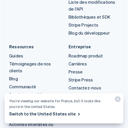
Liste des modifications
de l'API
Bibliothèques et SDK
Stripe Projects
Blog du développeur
Ressources
Entreprise
Guides
Roadmap produit
Témoignages de nos
Carrières
clients
Presse
Blog
Stripe Press
Communauté
Contactez-nous
Sessions : conférence
You’re viewing our website for France, but it looks like
annuelle
you’re in the United States.
Confidentialité et
Switch to the United States site
conditions générales
Activités interdites ou