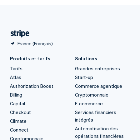
Svenska
English
Suisse
Deutsch
Français
Italiano
English
Thaïlande
ไทย
English
France (Français)
Produits et tarifs
Solutions
Tarifs
Grandes entreprises
Atlas
Start-up
Authorization Boost
Commerce agentique
Billing
Cryptomonnaie
Capital
E-commerce
Checkout
Services financiers
intégrés
Climate
Automatisation des
Connect
opérations financières
Cryptomonnaie