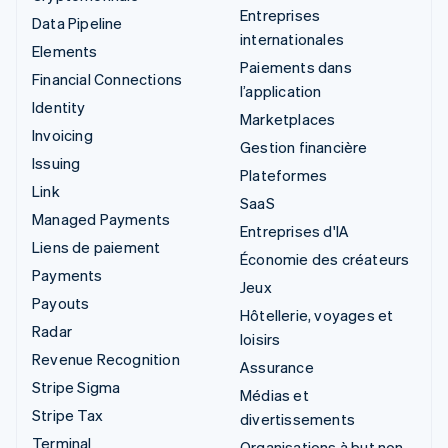
Entreprises
Data Pipeline
internationales
Elements
Paiements dans
Financial Connections
l’application
Identity
Marketplaces
Invoicing
Gestion financière
Issuing
Plateformes
Link
SaaS
Managed Payments
Entreprises d'IA
Liens de paiement
Économie des créateurs
Payments
Jeux
Payouts
Hôtellerie, voyages et
Radar
loisirs
Revenue Recognition
Assurance
Stripe Sigma
Médias et
Stripe Tax
divertissements
Terminal
Organisations à but non