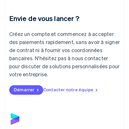
English
Italie
Italiano
English
Envie de vous lancer ?
Japon
日本語
English
Créez un compte et commencez à accepter
Lettonie
English
des paiements rapidement, sans avoir à signer
Liechtenstein
de contrat ni à fournir vos coordonnées
Deutsch
English
Lituanie
bancaires. N'hésitez pas à nous contacter
English
pour discuter de solutions personnalisées pour
Luxembourg
votre entreprise.
Français
Deutsch
English
Malaisie
English
简体中文
Démarrer
Contacter notre équipe
Malte
English
Mexique
Español
English
Norvège
English
Nouvelle-Zélande