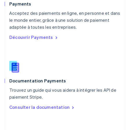
English
Payments
Pays-Bas
Acceptez des paiements en ligne, en personne et dans
Nederlands
English
le monde entier, grâce à une solution de paiement
Pologne
English
adaptée à toutes les entreprises.
Portugal
Découvrir Payments
Português
English
R.A.S. de Hong Kong, Chine
English
简体中文
République tchèque
English
Roumanie
English
Documentation Payments
Royaume-Uni
English
Trouvez un guide qui vous aidera à intégrer les API de
Singapour
paiement Stripe.
English
简体中文
Slovaquie
Consulter la documentation
English
Slovénie
English
Italiano
Suède