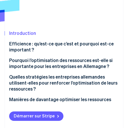
Découvrez les prochaines évolutions
Commerce en ligne
Radar
Prévention de la fraude
Écosystème
Atlas
Constitution de start-up
Introduction
Partenaires
Climate
Stripe App Marketplace
Efficience : qu’est-ce que c’est et pourquoi est-ce
Élimination du carbone
important ?
Identity
Vérification de l'identité
L’importance de l’efficience en pratique
Pourquoi l’optimisation des ressources est-elle si
importante pour les entreprises en Allemagne ?
Compétitivité
Quelles stratégies les entreprises allemandes
utilisent-elles pour renforcer l’optimisation de leurs
Rentabilité
ressources ?
Stripe Sessions 2026
Capacité d’innovation
Découvrez comment Stripe construit l’infrastructure écono
Manières de davantage optimiser les ressources
Regarder la vidéo
Résilience aux crises
Infrastructure informatique et cloud
Démarrer sur Stripe
Développement durable
Paie et comptabilité financière