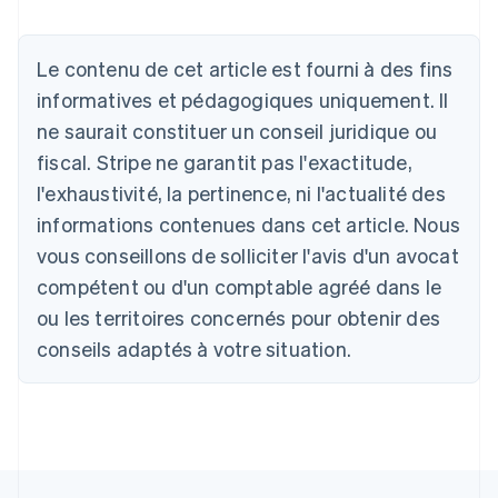
Allemagne
Le contenu de cet article est fourni à des fins
Deutsch
English
Australie
informatives et pédagogiques uniquement. Il
English
ne saurait constituer un conseil juridique ou
Autriche
Deutsch
English
fiscal. Stripe ne garantit pas l'exactitude,
Belgique
l'exhaustivité, la pertinence, ni l'actualité des
Nederlands
Français
Deutsch
English
Brésil
informations contenues dans cet article. Nous
Português
English
vous conseillons de solliciter l'avis d'un avocat
Bulgarie
compétent ou d'un comptable agréé dans le
English
Canada
ou les territoires concernés pour obtenir des
English
Français
conseils adaptés à votre situation.
Chine continentale
简体中文
English
Chypre
English
Croatie
English
Italiano
Danemark