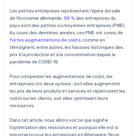
Comptabilité périodique
Les petites entreprises représentent l’épine dorsale
Traitement des paiements
de l’économie allemande.
99 %
des entreprises du
pays sont des petites ou moyennes entreprises (PME).
Traitement des taxes
Au cours des dernières années, ces PME ont connu de
Service d’assistance
fortes augmentations de coûts
, comme en
témoignent, entre autres, les hausses historiques des
Création de contenu et marketing
prix à la production et à la consommation depuis la
Logistique
pandémie de COVID-19.
Recrutement
Pour compenser les augmentations de coûts, les
entreprises ont deux options : soit elles augmentent
les prix de leurs produits et services et répercutent les
coûts sur les clients, soit elles optimisent leurs
ressources.
Dans cet article, nous allons voir ce que signifie
l’optimisation des ressources et pourquoi elle est si
importante pour les entreprises en Allemagne. Nous