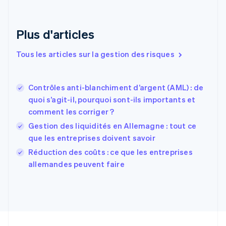
English
Émirats arabes unis
English
Plus d'articles
Espagne
Español
English
Tous les articles sur la gestion des risques
Estonie
English
États-Unis
Contrôles anti-blanchiment d’argent (AML) : de
English
Español
简体中文
quoi s’agit-il, pourquoi sont-ils importants et
Finlande
English
Svenska
comment les corriger ?
France
Gestion des liquidités en Allemagne : tout ce
Français
English
que les entreprises doivent savoir
Gibraltar
English
Réduction des coûts : ce que les entreprises
Grèce
allemandes peuvent faire
English
Hongrie
English
Inde
English
Irlande