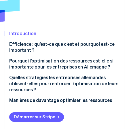
Découvrez les prochaines évolutions
Commerce en ligne
Radar
Prévention de la fraude
Écosystème
Atlas
Constitution de start-up
Introduction
Partenaires
Climate
Stripe App Marketplace
Efficience : qu’est-ce que c’est et pourquoi est-ce
Élimination du carbone
important ?
Identity
Vérification de l'identité
L’importance de l’efficience en pratique
Pourquoi l’optimisation des ressources est-elle si
importante pour les entreprises en Allemagne ?
Compétitivité
Quelles stratégies les entreprises allemandes
utilisent-elles pour renforcer l’optimisation de leurs
Rentabilité
ressources ?
Stripe Sessions 2026
Capacité d’innovation
Découvrez comment Stripe construit l’infrastructure écono
Manières de davantage optimiser les ressources
Regarder la vidéo
Résilience aux crises
Infrastructure informatique et cloud
Démarrer sur Stripe
Développement durable
Paie et comptabilité financière