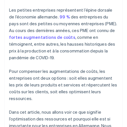
Comptabilité périodique
Les petites entreprises représentent l’épine dorsale
Traitement des paiements
de l’économie allemande.
99 %
des entreprises du
pays sont des petites ou moyennes entreprises (PME).
Traitement des taxes
Au cours des dernières années, ces PME ont connu de
Service d’assistance
fortes augmentations de coûts
, comme en
témoignent, entre autres, les hausses historiques des
Création de contenu et marketing
prix à la production et à la consommation depuis la
Logistique
pandémie de COVID-19.
Recrutement
Pour compenser les augmentations de coûts, les
entreprises ont deux options : soit elles augmentent
les prix de leurs produits et services et répercutent les
coûts sur les clients, soit elles optimisent leurs
ressources.
Dans cet article, nous allons voir ce que signifie
l’optimisation des ressources et pourquoi elle est si
importante pour les entreprises en Allemagne. Nous