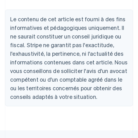
Allemagne
Le contenu de cet article est fourni à des fins
Deutsch
English
Australie
informatives et pédagogiques uniquement. Il
English
ne saurait constituer un conseil juridique ou
Autriche
Deutsch
English
fiscal. Stripe ne garantit pas l'exactitude,
Belgique
l'exhaustivité, la pertinence, ni l'actualité des
Nederlands
Français
Deutsch
English
Brésil
informations contenues dans cet article. Nous
Português
English
vous conseillons de solliciter l'avis d'un avocat
Bulgarie
compétent ou d'un comptable agréé dans le
English
Canada
ou les territoires concernés pour obtenir des
English
Français
conseils adaptés à votre situation.
Chine continentale
简体中文
English
Chypre
English
Croatie
English
Italiano
Danemark