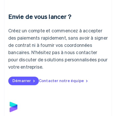
English
Italie
Italiano
English
Envie de vous lancer ?
Japon
日本語
English
Créez un compte et commencez à accepter
Lettonie
English
des paiements rapidement, sans avoir à signer
Liechtenstein
de contrat ni à fournir vos coordonnées
Deutsch
English
Lituanie
bancaires. N'hésitez pas à nous contacter
English
pour discuter de solutions personnalisées pour
Luxembourg
votre entreprise.
Français
Deutsch
English
Malaisie
English
简体中文
Démarrer
Contacter notre équipe
Malte
English
Mexique
Español
English
Norvège
English
Nouvelle-Zélande