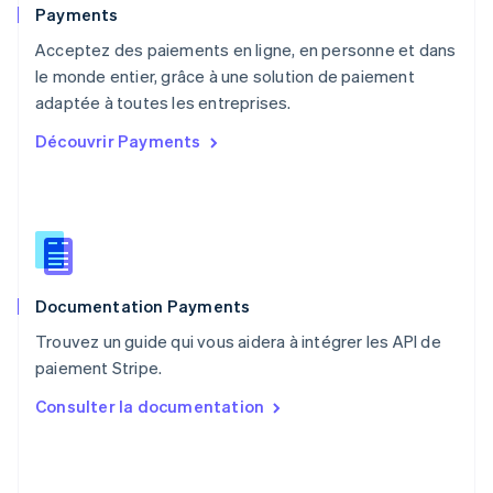
English
Payments
Pays-Bas
Acceptez des paiements en ligne, en personne et dans
Nederlands
English
le monde entier, grâce à une solution de paiement
Pologne
English
adaptée à toutes les entreprises.
Portugal
Découvrir Payments
Português
English
R.A.S. de Hong Kong, Chine
English
简体中文
République tchèque
English
Roumanie
English
Documentation Payments
Royaume-Uni
English
Trouvez un guide qui vous aidera à intégrer les API de
Singapour
paiement Stripe.
English
简体中文
Slovaquie
Consulter la documentation
English
Slovénie
English
Italiano
Suède