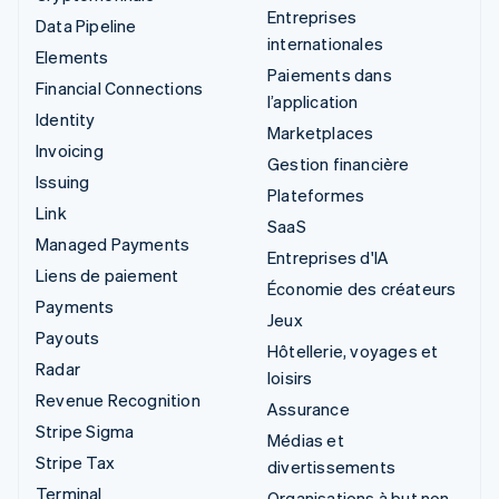
Entreprises
Data Pipeline
internationales
Elements
Paiements dans
Financial Connections
l’application
Identity
Marketplaces
Invoicing
Gestion financière
Issuing
Plateformes
Link
SaaS
Managed Payments
Entreprises d'IA
Liens de paiement
Économie des créateurs
Payments
Jeux
Payouts
Hôtellerie, voyages et
Radar
loisirs
Revenue Recognition
Assurance
Stripe Sigma
Médias et
Stripe Tax
divertissements
Terminal
Organisations à but non