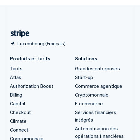
Svenska
English
Suisse
Deutsch
Français
Italiano
English
Thaïlande
ไทย
English
Luxembourg (Français)
Produits et tarifs
Solutions
Tarifs
Grandes entreprises
Atlas
Start-up
Authorization Boost
Commerce agentique
Billing
Cryptomonnaie
Capital
E-commerce
Checkout
Services financiers
intégrés
Climate
Automatisation des
Connect
opérations financières
Cryptomonnaie