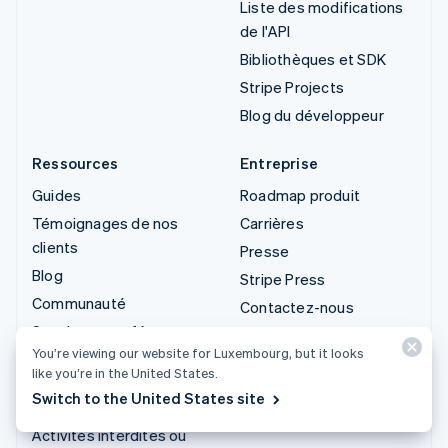
Liste des modifications
de l'API
Bibliothèques et SDK
Stripe Projects
Blog du développeur
Ressources
Entreprise
Guides
Roadmap produit
Témoignages de nos
Carrières
clients
Presse
Blog
Stripe Press
Communauté
Contactez-nous
Sessions : conférence
You’re viewing our website for Luxembourg, but it looks
annuelle
like you’re in the United States.
Confidentialité et
Switch to the United States site
conditions générales
Activités interdites ou