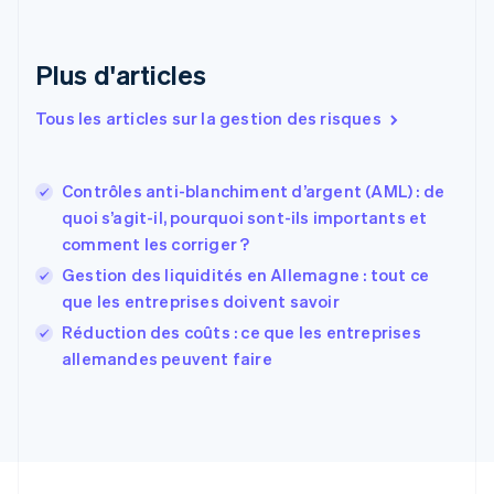
English
Émirats arabes unis
English
Plus d'articles
Espagne
Español
English
Tous les articles sur la gestion des risques
Estonie
English
États-Unis
Contrôles anti-blanchiment d’argent (AML) : de
English
Español
简体中文
quoi s’agit-il, pourquoi sont-ils importants et
Finlande
English
Svenska
comment les corriger ?
France
Gestion des liquidités en Allemagne : tout ce
Français
English
que les entreprises doivent savoir
Gibraltar
English
Réduction des coûts : ce que les entreprises
Grèce
allemandes peuvent faire
English
Hongrie
English
Inde
English
Irlande