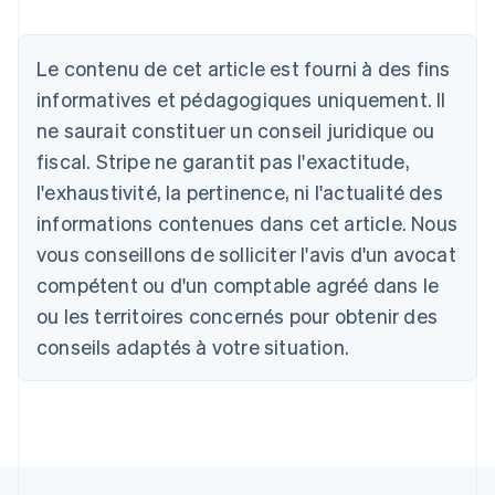
Allemagne
Le contenu de cet article est fourni à des fins
Deutsch
English
Australie
informatives et pédagogiques uniquement. Il
English
ne saurait constituer un conseil juridique ou
Autriche
Deutsch
English
fiscal. Stripe ne garantit pas l'exactitude,
Belgique
l'exhaustivité, la pertinence, ni l'actualité des
Nederlands
Français
Deutsch
English
Brésil
informations contenues dans cet article. Nous
Português
English
vous conseillons de solliciter l'avis d'un avocat
Bulgarie
compétent ou d'un comptable agréé dans le
English
Canada
ou les territoires concernés pour obtenir des
English
Français
conseils adaptés à votre situation.
Chine continentale
简体中文
English
Chypre
English
Croatie
English
Italiano
Danemark