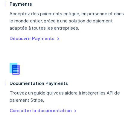
English
Payments
Pays-Bas
Acceptez des paiements en ligne, en personne et dans
Nederlands
English
le monde entier, grâce à une solution de paiement
Pologne
English
adaptée à toutes les entreprises.
Portugal
Découvrir Payments
Português
English
R.A.S. de Hong Kong, Chine
English
简体中文
République tchèque
English
Roumanie
English
Documentation Payments
Royaume-Uni
English
Trouvez un guide qui vous aidera à intégrer les API de
Singapour
paiement Stripe.
English
简体中文
Slovaquie
Consulter la documentation
English
Slovénie
English
Italiano
Suède