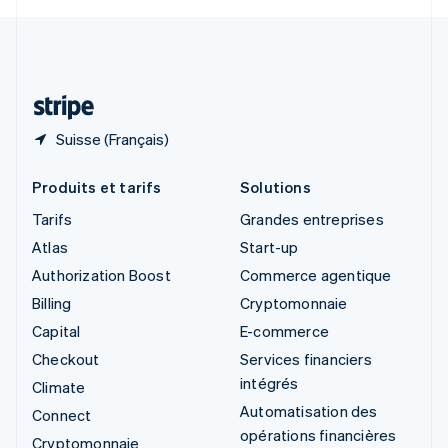
Svenska
English
Suisse
Deutsch
Français
Italiano
English
Thaïlande
ไทย
English
Suisse (Français)
Produits et tarifs
Solutions
Tarifs
Grandes entreprises
Atlas
Start-up
Authorization Boost
Commerce agentique
Billing
Cryptomonnaie
Capital
E-commerce
Checkout
Services financiers
intégrés
Climate
Automatisation des
Connect
opérations financières
Cryptomonnaie