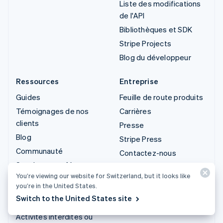
Liste des modifications
de l'API
Bibliothèques et SDK
Stripe Projects
Blog du développeur
Ressources
Entreprise
Guides
Feuille de route produits
Témoignages de nos
Carrières
clients
Presse
Blog
Stripe Press
Communauté
Contactez-nous
Sessions : conférence
You’re viewing our website for Switzerland, but it looks like
annuelle
you’re in the United States.
Confidentialité et
Switch to the United States site
conditions générales
Activités interdites ou