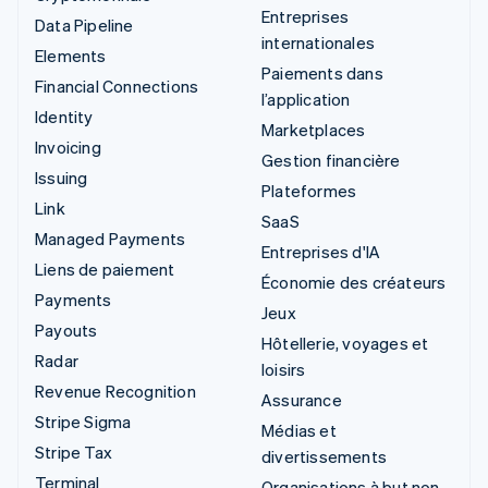
Entreprises
Data Pipeline
internationales
Elements
Paiements dans
Financial Connections
l’application
Identity
Marketplaces
Invoicing
Gestion financière
Issuing
Plateformes
Link
SaaS
Managed Payments
Entreprises d'IA
Liens de paiement
Économie des créateurs
Payments
Jeux
Payouts
Hôtellerie, voyages et
Radar
loisirs
Revenue Recognition
Assurance
Stripe Sigma
Médias et
Stripe Tax
divertissements
Terminal
Organisations à but non