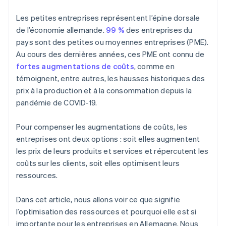
Comptabilité périodique
Les petites entreprises représentent l’épine dorsale
Traitement des paiements
de l’économie allemande.
99 %
des entreprises du
pays sont des petites ou moyennes entreprises (PME).
Traitement des taxes
Au cours des dernières années, ces PME ont connu de
Service d’assistance
fortes augmentations de coûts
, comme en
témoignent, entre autres, les hausses historiques des
Création de contenu et marketing
prix à la production et à la consommation depuis la
Logistique
pandémie de COVID-19.
Recrutement
Pour compenser les augmentations de coûts, les
entreprises ont deux options : soit elles augmentent
les prix de leurs produits et services et répercutent les
coûts sur les clients, soit elles optimisent leurs
ressources.
Dans cet article, nous allons voir ce que signifie
l’optimisation des ressources et pourquoi elle est si
importante pour les entreprises en Allemagne. Nous