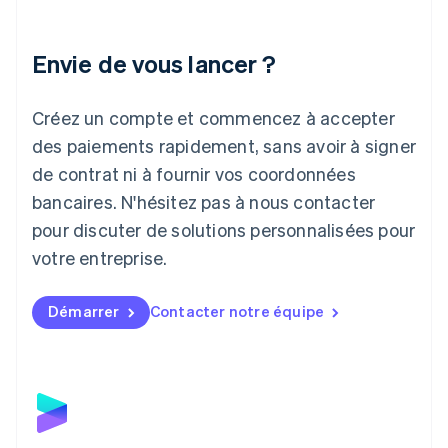
English
Italie
Italiano
English
Envie de vous lancer ?
Japon
日本語
English
Créez un compte et commencez à accepter
Lettonie
English
des paiements rapidement, sans avoir à signer
Liechtenstein
de contrat ni à fournir vos coordonnées
Deutsch
English
Lituanie
bancaires. N'hésitez pas à nous contacter
English
pour discuter de solutions personnalisées pour
Luxembourg
votre entreprise.
Français
Deutsch
English
Malaisie
English
简体中文
Démarrer
Contacter notre équipe
Malte
English
Mexique
Español
English
Norvège
English
Nouvelle-Zélande