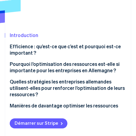
Découvrez les prochaines évolutions
Commerce en ligne
Radar
Prévention de la fraude
Écosystème
Atlas
Constitution de start-up
Introduction
Partenaires
Climate
Stripe App Marketplace
Efficience : qu’est-ce que c’est et pourquoi est-ce
Élimination du carbone
important ?
Identity
Vérification de l'identité
L’importance de l’efficience en pratique
Pourquoi l’optimisation des ressources est-elle si
importante pour les entreprises en Allemagne ?
Compétitivité
Quelles stratégies les entreprises allemandes
utilisent-elles pour renforcer l’optimisation de leurs
Rentabilité
ressources ?
Stripe Sessions 2026
Capacité d’innovation
Découvrez comment Stripe construit l’infrastructure écono
Manières de davantage optimiser les ressources
Regarder la vidéo
Résilience aux crises
Infrastructure informatique et cloud
Démarrer sur Stripe
Développement durable
Paie et comptabilité financière