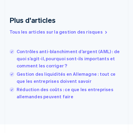
English
Émirats arabes unis
English
Plus d'articles
Espagne
Español
English
Tous les articles sur la gestion des risques
Estonie
English
États-Unis
Contrôles anti-blanchiment d’argent (AML) : de
English
Español
简体中文
quoi s’agit-il, pourquoi sont-ils importants et
Finlande
English
Svenska
comment les corriger ?
France
Gestion des liquidités en Allemagne : tout ce
Français
English
que les entreprises doivent savoir
Gibraltar
English
Réduction des coûts : ce que les entreprises
Grèce
allemandes peuvent faire
English
Hongrie
English
Inde
English
Irlande