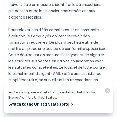
doivent être en mesure d’identifier les transactions
suspectes et de les signaler conformément aux
exigences légales.
Pour relever ces défis complexes et en constante
évolution, les employés doivent recevoir des
formations régulières. De plus, il peut être utile de
mettre en place une équipe de conformité spécialisée.
Cette équipe est en mesure d’analyser et de signaler
les activités suspectes en étroite collaboration avec
les autorités compétentes. Le logiciel de lutte contre
le blanchiment d’argent (
AML
) offre une assistance
supplémentaire, en surveillant les transactions en
temps réel et en signalant automatiquement les cas
suspects.
You’re viewing our website for Luxembourg, but it looks
like you’re in the United States.
Switch to the United States site