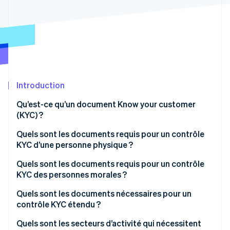
Découvrez les prochaines évolutions
Commerce en ligne
Radar
Prévention de la fraude
Écosystème
Atlas
Constitution de start-up
Partenaires
Climate
Stripe App Marketplace
Élimination du carbone
Introduction
Identity
Qu’est-ce qu’un document Know your customer
Vérification de l'identité
(KYC) ?
Quels sont les documents requis pour un contrôle
KYC d’une personne physique ?
Pièce d’identité officielle
Quels sont les documents requis pour un contrôle
Stripe Sessions 2026
KYC des personnes morales ?
Découvrez comment Stripe construit l’infrastructure écono
Justificatif de domicile
Regarder la vidéo
Extrait du registre du commerce
Quels sont les documents nécessaires pour un
Justificatif de revenu
contrôle KYC étendu ?
Contrat de société
Lettre bancaire
Quels sont les secteurs d’activité qui nécessitent