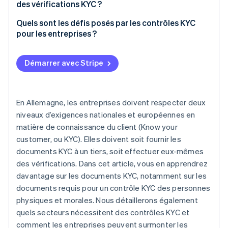
Liste des associés
des vérifications KYC ?
Source des fonds (SOF)
Organigramme de l’entreprise
Services financiers
Quels sont les défis posés par les contrôles KYC
Source de richesse (SOW)
pour les entreprises ?
Procuration
Secteur de l’immobilier
Effort élevé
Services juridiques
Démarrer avec Stripe
Politique de confidentialité
Services financiers liés aux cryptomonnaies
Gestion des risques
Industrie du jeu vidéo
En Allemagne, les entreprises doivent respecter deux
niveaux d’exigences nationales et européennes en
matière de connaissance du client (Know your
customer, ou KYC). Elles doivent soit fournir les
documents KYC à un tiers, soit effectuer eux-mêmes
des vérifications. Dans cet article, vous en apprendrez
davantage sur les documents KYC, notamment sur les
documents requis pour un contrôle KYC des personnes
physiques et morales. Nous détaillerons également
quels secteurs nécessitent des contrôles KYC et
comment les entreprises peuvent surmonter les