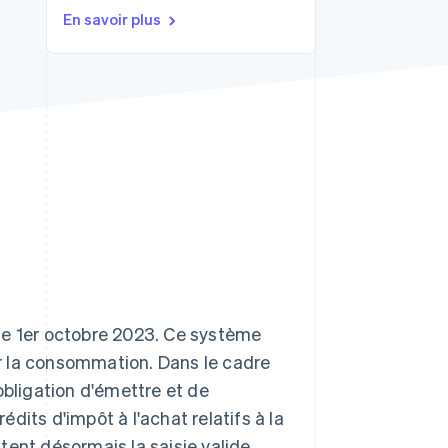
En savoir plus
Stripe Sessions 2026
Découvrez comment
Stripe construit
l’infrastructure
économique de l’IA.
Regarder la vidéo
 le 1er octobre 2023. Ce système
ur la consommation. Dans le cadre
obligation d'émettre et de
dits d'impôt à l'achat relatifs à la
tent désormais la saisie valide