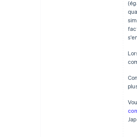
(ég
qua
sim
fac
s'en
Lor
com
Con
plu
Vou
con
Jap