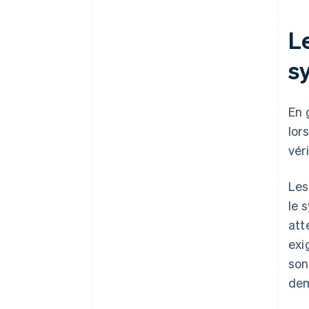
Le
s
En 
lor
vér
Les
le 
att
exi
son
dem