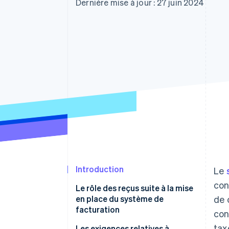
Authorization Boost
Dernière mise à jour : 27 juin 2024
Acceptation optimisée
Link
Paiements accélérés
Financial Connections
Comptes financiers associés
Introduction
Le
con
Le rôle des reçus suite à la mise
en place du système de
de 
facturation
con
tax
Les exigences relatives à