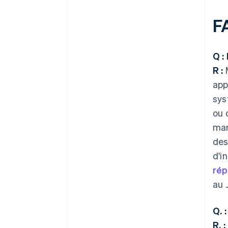
F
Q :
R :
M
app
sys
ou 
man
des
d'i
rép
au 
Q. 
R. :