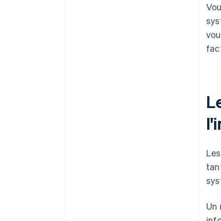
Vou
sys
vou
fac
Le
l
Les
tan
sys
Un
inf