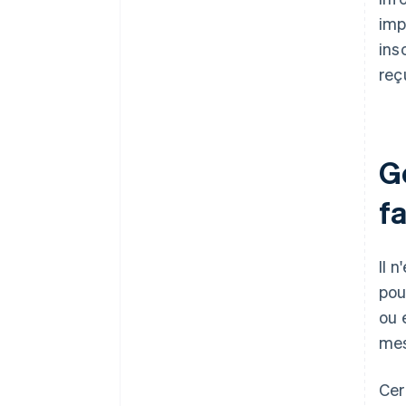
imp
ins
reç
G
f
Il 
pou
ou 
mes
Cer