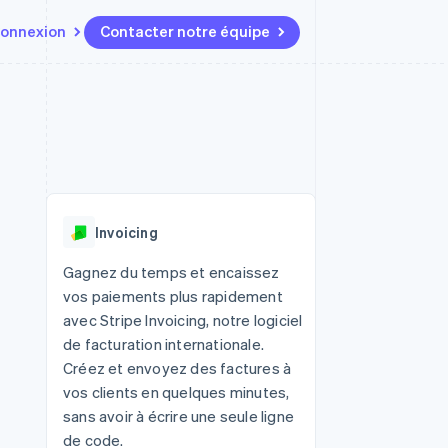
onnexion
Contacter notre équipe
Ressources
Écosystème
Contact
t marketplaces
Plus
Intégrations d'applications
Partenaires
Contacter notre équipe
Product roadmap
elle
Exemples de code
Stripe App Marketplace
Devenir partenaire
Découvrez les prochaines
r les
Blog des développeurs
évolutions
rs
État de l'API
 platforms
Radar
ciers intégrés
Invoicing
Prévention de la fraude
ratif
es et virtuelles
Atlas
Gagnez du temps et encaissez
Constitution de start-up
vos paiements plus rapidement
Climate
avec Stripe Invoicing, notre logiciel
Élimination du carbone
de facturation internationale.
Identity
Créez et envoyez des factures à
Vérification de l'identité
vos clients en quelques minutes,
sans avoir à écrire une seule ligne
de code.