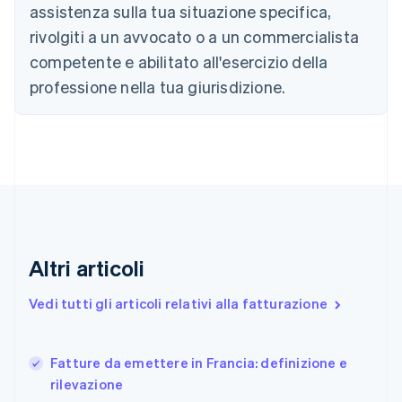
assistenza sulla tua situazione specifica,
English
Français
Cina continentale
rivolgiti a un avvocato o a un commercialista
简体中文
English
competente e abilitato all'esercizio della
Cipro
professione nella tua giurisdizione.
English
Croazia
English
Italiano
Danimarca
English
Emirati Arabi Uniti
English
Estonia
English
Finlandia
Altri articoli
English
Svenska
Francia
Vedi tutti gli articoli relativi alla fatturazione
Français
English
Germania
Deutsch
English
Fatture da emettere in Francia: definizione e
Giappone
日本語
English
rilevazione
Gibilterra