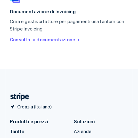
English
Documentazione di Invoicing
Slovenia
English
Italiano
Crea e gestisci fatture per pagamenti una tantum con
Spagna
Stripe Invoicing.
Español
English
Stati Uniti
Consulta la documentazione
English
Español
简体中文
Svezia
Svenska
English
Svizzera
Deutsch
Français
Italiano
English
Thailandia
ไทย
English
Ungheria
English
Croazia (Italiano)
Prodotti e prezzi
Soluzioni
Tariffe
Aziende