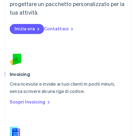
progettare un pacchetto personalizzato per la
Español
English
Norvegia
tua attività.
English
Nuova Zelanda
Inizia ora
Contattaci
English
Paesi Bassi
Nederlands
English
Polonia
English
Portogallo
Português
English
RAS di Hong Kong, Cina
Invoicing
English
简体中文
Crea ricevute e inviale ai tuoi clienti in pochi minuti,
Regno Unito
English
senza scrivere alcuna riga di codice.
Repubblica Ceca
Scopri Invoicing
English
Romania
English
Singapore
English
简体中文
Slovacchia