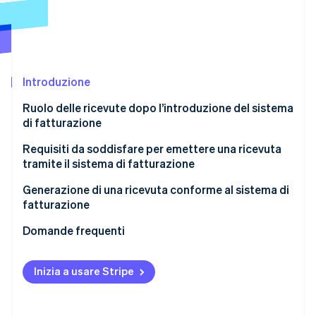
Scopri cosa ti aspetta
Radar
Ecosistema
Prevenzione delle frodi
Partner
Atlas
Stripe App Marketplace
Costituzione di start-up
Introduzione
Climate
Ruolo delle ricevute dopo l’introduzione del sistema
Rimozione del carbonio
di fatturazione
Identity
Verifica online dell'identità
Requisiti da soddisfare per emettere una ricevuta
tramite il sistema di fatturazione
Generazione di una ricevuta conforme al sistema di
fatturazione
Stripe Sessions 2026
Domande frequenti
Scopri come Stripe sta costruendo l'infrastruttura economi
Guarda ora
Inizia a usare Stripe