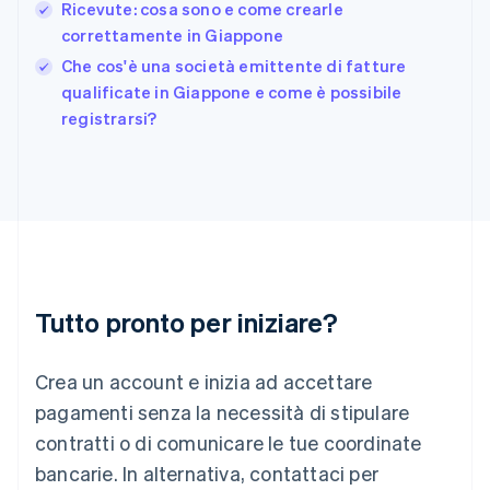
Ricevute: cosa sono e come crearle
English
correttamente in Giappone
Grecia
English
Che cos'è una società emittente di fatture
India
qualificate in Giappone e come è possibile
English
registrarsi?
Irlanda
English
Italia
Italiano
English
Lettonia
English
Liechtenstein
Deutsch
English
Lituania
Tutto pronto per iniziare?
English
Lussemburgo
Crea un account e inizia ad accettare
Français
Deutsch
English
Malaysia
pagamenti senza la necessità di stipulare
English
简体中文
contratti o di comunicare le tue coordinate
Malta
English
bancarie. In alternativa, contattaci per
Messico