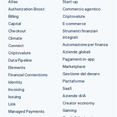
Atlas
Start-up
Authorization Boost
Commercio agentico
Billing
Criptovalute
Capital
E-commerce
Checkout
Strumenti finanziari
integrati
Climate
Automazione per finanza
Connect
Aziende globali
Criptovalute
Pagamenti in-app
Data Pipeline
Marketplace
Elements
Gestione del denaro
Financial Connections
Piattaforme
Identity
SaaS
Invoicing
Aziende di IA
Issuing
Creator economy
Link
Gaming
Managed Payments