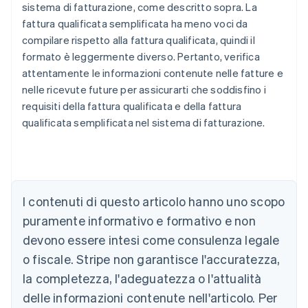
sistema di fatturazione, come descritto sopra. La
fattura qualificata semplificata ha meno voci da
compilare rispetto alla fattura qualificata, quindi il
formato è leggermente diverso. Pertanto, verifica
attentamente le informazioni contenute nelle fatture e
nelle ricevute future per assicurarti che soddisfino i
requisiti della fattura qualificata e della fattura
qualificata semplificata nel sistema di fatturazione.
Australia
English
Austria
I contenuti di questo articolo hanno uno scopo
Deutsch
English
puramente informativo e formativo e non
Belgio
devono essere intesi come consulenza legale
Nederlands
Français
Deutsch
English
Brasile
o fiscale. Stripe non garantisce l'accuratezza,
Português
English
la completezza, l'adeguatezza o l'attualità
Bulgaria
English
delle informazioni contenute nell'articolo. Per
Canada