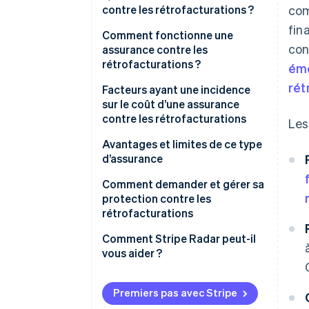
contre les rétrofacturations ?
com
fin
Comment fonctionne une
con
assurance contre les
rétrofacturations ?
éme
rét
Facteurs ayant une incidence
sur le coût d’une assurance
contre les rétrofacturations
Les
Avantages et limites de ce type
d’assurance
Avantages des assurances
Comment demander et gérer sa
contre les rétrofacturations
protection contre les
rétrofacturations
Limites des assurances contre
les rétrofacturations
Demande de souscription à une
Comment Stripe Radar peut-il
assurance contre les
vous aider ?
rétrofacturations
Gestion de l’assurance contre
Premiers pas avec Stripe
les rétrofacturations