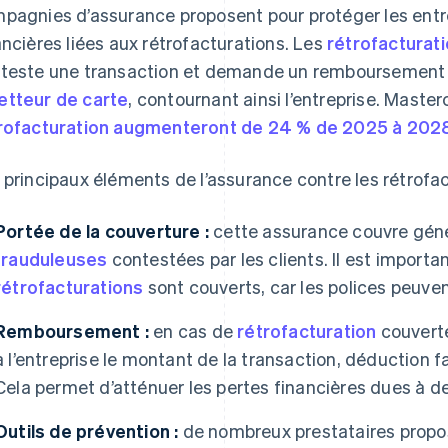
pagnies d’assurance proposent pour protéger les entre
ancières liées aux rétrofacturations. Les
rétrofacturat
teste une transaction et demande un remboursement 
tteur de carte
, contournant ainsi l’entreprise. Mast
rofacturation augmenteront de 24 % de 2025 à 2028 
 principaux éléments de l’assurance contre les rétrofac
Portée de la couverture :
cette assurance couvre gén
frauduleuses
contestées par les clients. Il est importa
rétrofacturations
sont couverts, car les polices peuvent
Remboursement :
en cas de
rétrofacturation
couverte
à l’entreprise le montant de la transaction, déduction f
Cela permet d’atténuer les pertes financières dues à de
Outils de prévention :
de nombreux prestataires propo