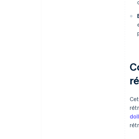
C
r
Cet
rét
dol
rét