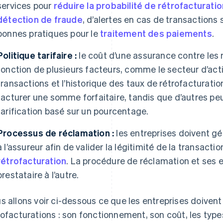
services pour
réduire la probabilité de rétrofacturati
détection de fraude
, d’alertes en cas de transaction
bonnes pratiques pour le
traitement des paiements
.
Politique tarifaire :
le coût d’une assurance contre les 
fonction de plusieurs facteurs, comme le secteur d’activ
transactions et l’historique des taux de rétrofacturati
facturer une somme forfaitaire, tandis que d’autres p
tarification basé sur un pourcentage.
Processus de réclamation :
les entreprises doivent g
à l’assureur afin de valider la légitimité de la transactio
rétrofacturation
. La procédure de réclamation et ses 
prestataire à l’autre.
s allons voir ci-dessous ce que les entreprises doivent 
rofacturations : son fonctionnement, son coût, les type