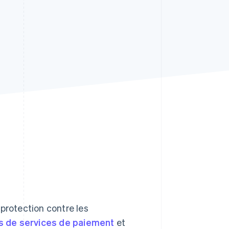
Stripe Sessions 2026
Découvrez comment
Stripe construit
l’infrastructure
économique de l’IA.
Regarder la vidéo
protection contre les
s de services de paiement
et