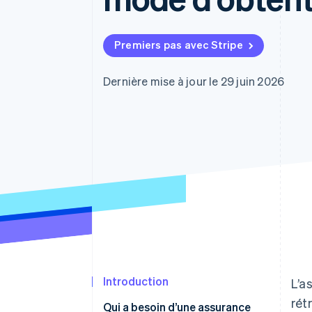
Authorization Boost
Acceptation optimisée
Link
Paiements accélérés
Premiers pas avec Stripe
Financial Connections
Comptes financiers associés
Dernière mise à jour le 29 juin 2026
Introduction
L’a
rét
Qui a besoin d’une assurance