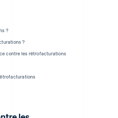
ns ?
turations ?
ce contre les rétrofacturations
étrofacturations
ntre les