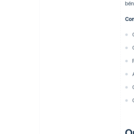
bén
Con
Q