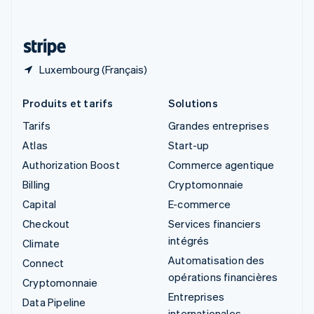
Deutsch
Français
Italiano
English
Thaïlande
ไทย
English
Luxembourg (Français)
Produits et tarifs
Solutions
Tarifs
Grandes entreprises
Atlas
Start-up
Authorization Boost
Commerce agentique
Billing
Cryptomonnaie
Capital
E-commerce
Checkout
Services financiers
intégrés
Climate
Automatisation des
Connect
opérations financières
Cryptomonnaie
Entreprises
Data Pipeline
internationales