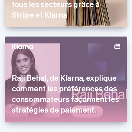
tous les secteurs grâce à
English
Espagne
Stripe et Klarna
Español
English
Estonie
English
États-Unis
English
Español
简体中文
Finlande
English
Svenska
France
Français
English
Gibraltar
Raji Behal, de Klarna, explique
English
Grèce
comment les préférences des
English
Hongrie
consommateurs façonnent les
English
Inde
stratégies de paiement.
English
Irlande
English
Italie