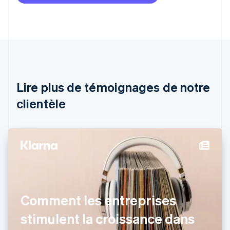
Deutsch
English
Australie
English
Autriche
Deutsch
English
Belgique
Nederlands
Français
Deutsch
English
Brésil
Lire plus de témoignages de notre
Português
English
clientèle
Bulgarie
English
Canada
English
Français
Chine continentale
简体中文
English
Chypre
English
Croatie
English
Italiano
Comment les entreprises
Danemark
stimulent la croissance dans
English
Émirats arabes unis