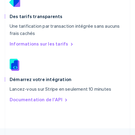
Nederlands
English
Pologne
English
Des tarifs transparents
Portugal
Une tarification par transaction intégrée sans aucuns
Português
English
frais cachés
R.A.S. de Hong Kong, Chine
English
简体中文
Informations sur les tarifs
République tchèque
English
Roumanie
English
Royaume-Uni
English
Démarrez votre intégration
Singapour
Lancez-vous sur Stripe en seulement 10 minutes
English
简体中文
Slovaquie
Documentation de l'API
English
Slovénie
English
Italiano
Suède
Svenska
English
Suisse