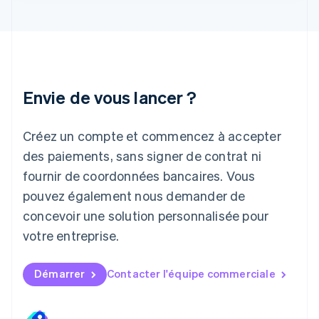
Italiano
English
Japon
日本語
English
Lettonie
English
Liechtenstein
Envie de vous lancer ?
Deutsch
English
Lituanie
English
Créez un compte et commencez à accepter
Luxembourg
des paiements, sans signer de contrat ni
Français
Deutsch
English
Malaisie
fournir de coordonnées bancaires. Vous
English
简体中文
pouvez également nous demander de
Malte
concevoir une solution personnalisée pour
English
Mexique
votre entreprise.
Español
English
Norvège
English
Démarrer
Contacter l'équipe commerciale
Nouvelle-Zélande
English
Pays-Bas