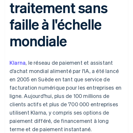
traitement sans
UI flexibles
Recognition
l’application
Gérer des
Moyens de
Comptabilité
Entreprise
Marketplaces
abonnements
paiement
automatisée
Gestion financière
Proposer une
faille à l'échelle
Accès à plus
Stripe Sigma
Feuille de route
Plateformes
facturation à l'usage
de 125
Rapports
produits
SaaS
Émettre des cartes
Terminal
personnalisés
Sessions : conférence
bancaires adossées à
mondiale
Paiements en
Data Pipeline
annuelle
des stablecoins
personne
Synchronisation
Carrières
Fournir et gérer des
Authorization
des données
Communiqués de
services avec des
Par secteur
Boost
presse
agents
Acceptation
Stripe Press
Klarna
optimisée
, le réseau de paiement et assistant
Entreprises d'IA
Link
Économie des
d’achat mondial alimenté par l'IA, a été lancé
Paiements
créateurs
Ressources
Jeux
en 2005 en Suède en tant que service de
accélérés
Contact
Hôtellerie, voyages et
Financial
facturation numérique pour les entreprises en
loisirs
Intégrations
Connections
Contacter notre équipe
Assurance
d'applications
Comptes
ligne. Aujourd'hui, plus de 100 millions de
Médias et
Exemples de code
financiers
Devenir partenaire
clients actifs et plus de 700 000 entreprises
divertissements
Blog des développeurs
associés
Organisations à but
utilisent Klarna, y compris ses options de
non lucratif
État de l'API
paiement différé, de financement à long
Services aux
Plus
entreprises
terme et de paiement instantané.
Product roadmap
Secteur public