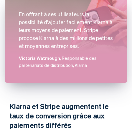
En offrant à ses utilisateurs la
possibilité d'ajouter facilement Klarna à
leurs moyens de paiement, Stripe
propose Klarna à des millions de petites
et moyennes entreprises.
Victoria Watmough
, Responsable des
partenariats de distribution, Klarna
Klarna et Stripe augmentent le
taux de conversion grâce aux
paiements différés