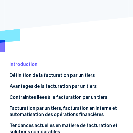
Découvrez les prochaines évolutions
Commerce en ligne
Radar
Prévention de la fraude
Écosystème
Atlas
Constitution de start-up
Partenaires
Climate
Stripe App Marketplace
Élimination du carbone
Identity
Vérification de l'identité
Introduction
Définition de la facturation par un tiers
Avantages de la facturation par un tiers
Stripe Sessions 2026
Contraintes liées à la facturation par un tiers
Découvrez comment Stripe construit l’infrastructure écono
Regarder la vidéo
Facturation par un tiers, facturation en interne et
automatisation des opérations financières
Facturation par un tiers
Tendances actuelles en matière de facturation et
solutions comparables