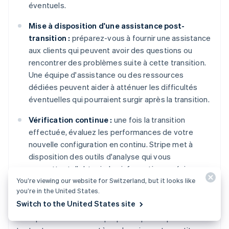
éventuels.
Mise à disposition d'une assistance post-
transition :
préparez-vous à fournir une assistance
aux clients qui peuvent avoir des questions ou
rencontrer des problèmes suite à cette transition.
Une équipe d'assistance ou des ressources
dédiées peuvent aider à atténuer les difficultés
éventuelles qui pourraient surgir après la transition.
Vérification continue :
une fois la transition
effectuée, évaluez les performances de votre
nouvelle configuration en continu. Stripe met à
disposition des outils d'analyse qui vous
permettent d'obtenir des informations précieuses
You’re viewing our website for Switzerland, but it looks like
sur les modèles de paiement, les taux de réussite
you’re in the United States.
et les éléments à optimiser.
Switch to the United States site
L'adoption de la solution proposée par Stripe ou de