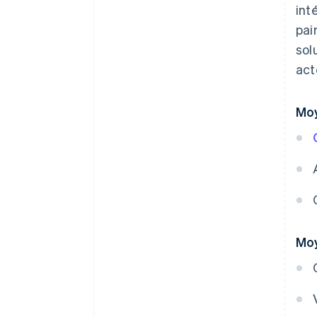
int
pai
sol
act
Moy
Moy