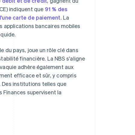
 débit et de crédit
, gagnent du
BCE) indiquent que
91 % des
 d'une carte de paiement
. La
s applications bancaires mobiles
iquide.
e du pays, joue un rôle clé dans
stabilité financière. La NBS s'aligne
Slovaquie adhère également aux
ment efficace et sûr, y compris
 Des institutions telles que
s Finances supervisent la