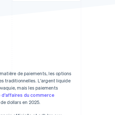
Stripe Sessions 2026
Découvrez comment
Stripe construit
l’infrastructure
économique de l’IA.
Regarder la vidéo
matière de paiements, les options
traditionnelles. L'argent liquide
lovaquie, mais les paiements
e d'affaires du commerce
 de dollars en 2025.