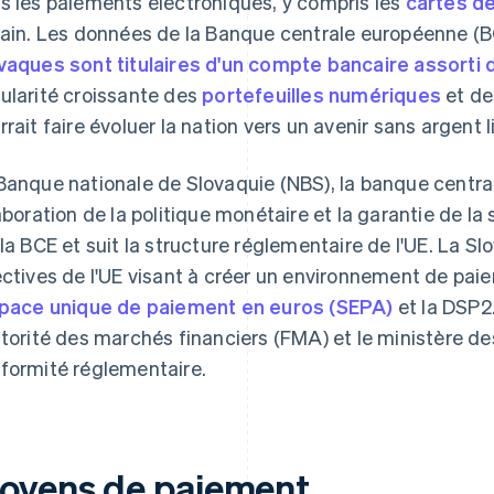
s les paiements électroniques, y compris les
cartes de
rain. Les données de la Banque centrale européenne (
vaques sont titulaires d'un compte bancaire assorti
ularité croissante des
portefeuilles numériques
et de
rrait faire évoluer la nation vers un avenir sans argent l
Banque nationale de Slovaquie (NBS), la banque central
laboration de la politique monétaire et la garantie de la 
 la BCE et suit la structure réglementaire de l'UE. La 
ectives de l'UE visant à créer un environnement de paie
pace unique de paiement en euros (SEPA)
et la DSP2.
utorité des marchés financiers (FMA) et le ministère de
formité réglementaire.
oyens de paiement