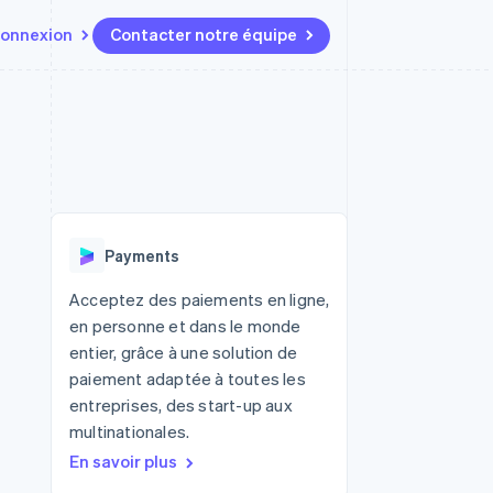
onnexion
Contacter notre équipe
Ressources
Écosystème
Contact
t marketplaces
Plus
Intégrations d'applications
Partenaires
Contacter notre équipe
Product roadmap
elle
Exemples de code
Stripe App Marketplace
Devenir partenaire
Découvrez les prochaines
r les
Blog des développeurs
évolutions
rs
État de l'API
Radar
Payments
Prévention de la fraude
ratif
Atlas
Acceptez des paiements en ligne,
Constitution de start-up
en personne et dans le monde
Climate
entier, grâce à une solution de
Élimination du carbone
paiement adaptée à toutes les
Identity
entreprises, des start-up aux
Vérification de l'identité
multinationales.
En savoir plus