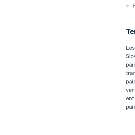
Te
Le
Slo
pai
tra
pai
ven
ent
pai