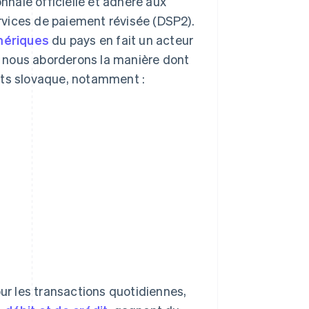
onnaie officielle et adhère aux
ervices de paiement révisée (DSP2).
mériques
du pays en fait un acteur
 nous aborderons la manière dont
nts slovaque, notamment :
our les transactions quotidiennes,