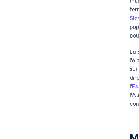
mai
ter
Slo
pop
pou
La 
l'é
sur
dir
l'
Es
l'A
con
M