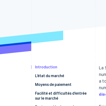
Authorization Boost
Acceptation optimisée
Link
Paiements accélérés
Financial Connections
Comptes financiers associés
Introduction
La 
num
L’état du marché
a t
Moyens de paiement
num
Usage
Facilité et difficultés d’entrée
éle
sur le marché
Tendances