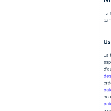
La 
car
Us
La 
esp
d'a
des
cré
pai
pou
pai
a e