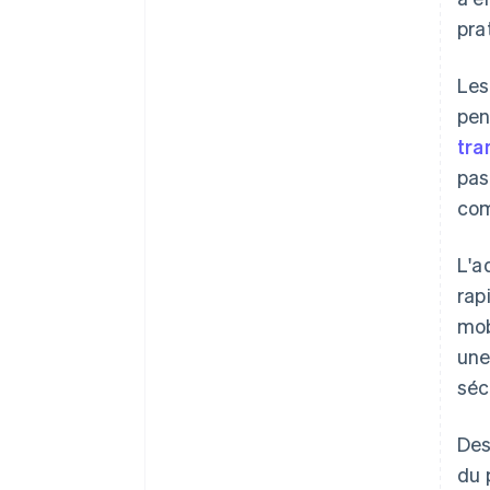
pra
Les
pen
tra
pas
com
L'a
rap
mob
une
séc
Des
du 