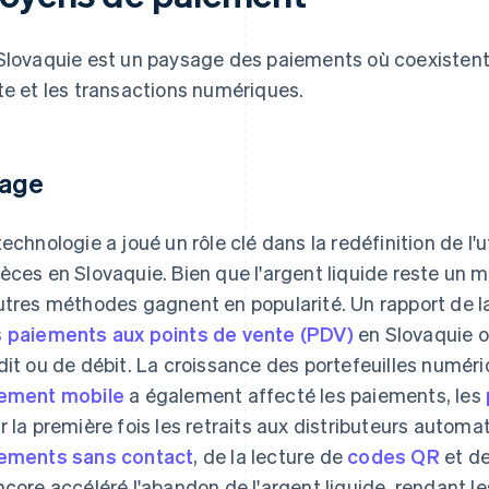
Slovaquie est un paysage des paiements où coexistent l
te et les transactions numériques.
age
technologie a joué un rôle clé dans la redéfinition de l'
èces en Slovaquie. Bien que l'argent liquide reste un
utres méthodes gagnent en popularité. Un rapport de
 paiements aux points de vente (PDV)
en Slovaquie o
dit ou de débit. La croissance des portefeuilles numér
ement mobile
a également affecté les paiements, les
r la première fois les retraits aux distributeurs automa
ements sans contact
, de la lecture de
codes QR
et de
ncore accéléré l'abandon de l'argent liquide, rendant le