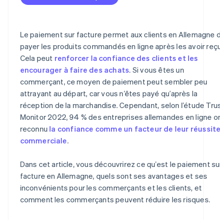
Pas de risque en cas de défauts
Pas de remise immédiate
Le paiement sur facture permet aux clients en Allemagne 
payer les produits commandés en ligne après les avoir reç
Cela peut
renforcer la confiance des clients et les
encourager à faire des achats
. Si vous êtes un
commerçant, ce moyen de paiement peut sembler peu
attrayant au départ, car vous n’êtes payé qu’après la
réception de la marchandise. Cependant, selon l’étude Tru
Monitor 2022, 94 % des entreprises allemandes en ligne o
reconnu
la confiance comme un facteur de leur réussit
commerciale
.
Dans cet article, vous découvrirez ce qu’est le paiement su
facture en Allemagne, quels sont ses avantages et ses
inconvénients pour les commerçants et les clients, et
comment les commerçants peuvent réduire les risques.