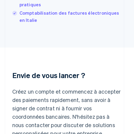
English
pratiques
Grèce
Comptabilisation des factures électroniques
English
en Italie
Hongrie
English
Inde
English
Irlande
English
Italie
Italiano
English
Japon
Envie de vous lancer ?
日本語
English
Lettonie
English
Créez un compte et commencez à accepter
Liechtenstein
des paiements rapidement, sans avoir à
Deutsch
English
Lituanie
signer de contrat ni à fournir vos
English
coordonnées bancaires. N'hésitez pas à
Luxembourg
nous contacter pour discuter de solutions
Français
Deutsch
English
Malaisie
personnalisées pour votre entreprise.