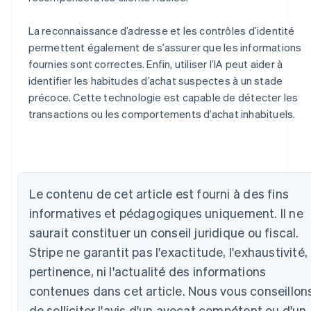
La reconnaissance d’adresse et les contrôles d’identité
permettent également de s’assurer que les informations
fournies sont correctes. Enfin, utiliser l’IA peut aider à
identifier les habitudes d’achat suspectes à un stade
précoce. Cette technologie est capable de détecter les
transactions ou les comportements d’achat inhabituels.
Allemagne
Deutsch
English
Australie
English
Le contenu de cet article est fourni à des fins
Autriche
Deutsch
English
informatives et pédagogiques uniquement. Il ne
Belgique
saurait constituer un conseil juridique ou fiscal.
Nederlands
Français
Deutsch
English
Brésil
Stripe ne garantit pas l'exactitude, l'exhaustivité, 
Português
English
pertinence, ni l'actualité des informations
Bulgarie
contenues dans cet article. Nous vous conseillon
English
Canada
de solliciter l'avis d'un avocat compétent ou d'un