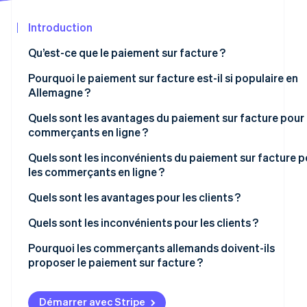
Découvrez les prochaines évolutions
Commerce en ligne
Introduction
Radar
Prévention de la fraude
Qu’est-ce que le paiement sur facture ?
Écosystème
Atlas
Constitution de start-up
Pourquoi le paiement sur facture est-il si populaire en
Partenaires
Allemagne ?
Climate
Stripe App
Élimination du carbone
Marketplace
Quels sont les avantages du paiement sur facture pour 
Identity
commerçants en ligne ?
Vérification de l'identité
Satisfaction client
Quels sont les inconvénients du paiement sur facture p
les commerçants en ligne ?
Réduction du risque d’abandon
Défauts et retards de paiement
Quels sont les avantages pour les clients ?
Pas de frais supplémentaires
Augmentation des frais administratifs en cas d’impayé
Flexibilité de paiement
Quels sont les inconvénients pour les clients ?
Stripe Sessions 2026
Augmentation des ventes
Découvrez comment Stripe construit l’infrastructure écon
Risque de fraude
Pas de frais supplémentaires
Vérification de solvabilité
Pourquoi les commerçants allemands doivent-ils
Regarder la vidéo
Avantage concurrentiel
proposer le paiement sur facture ?
Traitement simple
Suivi complexe des paiements
Stratégies pour réduire les inconvénients
Sécurité et confiance
Frais de rappel
Démarrer avec Stripe