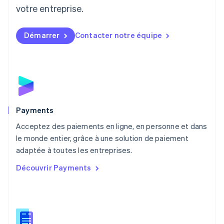
votre entreprise.
Français
Deutsch
English
Malaisie
English
简体中文
Démarrer
Contacter notre équipe
Malte
English
Mexique
Español
English
Norvège
English
Nouvelle-Zélande
English
Payments
Pays-Bas
Acceptez des paiements en ligne, en personne et dans
Nederlands
English
le monde entier, grâce à une solution de paiement
Pologne
English
adaptée à toutes les entreprises.
Portugal
Découvrir Payments
Português
English
R.A.S. de Hong Kong, Chine
English
简体中文
République tchèque
English
Roumanie