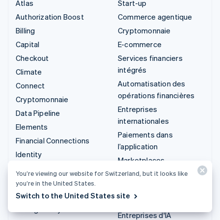
Atlas
Start-up
Authorization Boost
Commerce agentique
Billing
Cryptomonnaie
Capital
E-commerce
Checkout
Services financiers
intégrés
Climate
Automatisation des
Connect
opérations financières
Cryptomonnaie
Entreprises
Data Pipeline
internationales
Elements
Paiements dans
Financial Connections
l’application
Identity
Marketplaces
Invoicing
Gestion financière
You’re viewing our website for Switzerland, but it looks like
Issuing
you’re in the United States.
Plateformes
Link
Switch to the United States site
SaaS
Managed Payments
Entreprises d'IA