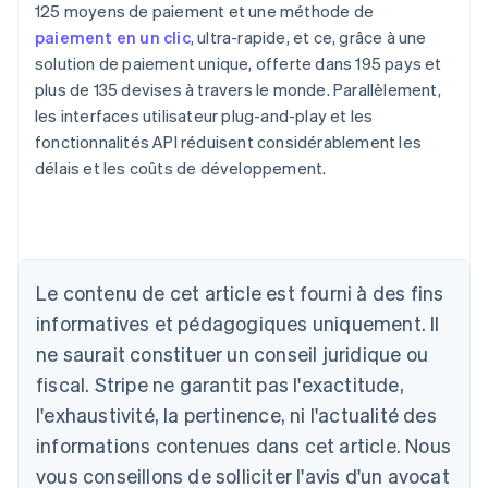
125 moyens de paiement et une méthode de
paiement en un clic
, ultra-rapide, et ce, grâce à une
solution de paiement unique, offerte dans 195 pays et
plus de 135 devises à travers le monde. Parallèlement,
les interfaces utilisateur plug-and-play et les
fonctionnalités API réduisent considérablement les
délais et les coûts de développement.
Allemagne
Le contenu de cet article est fourni à des fins
Deutsch
English
Australie
informatives et pédagogiques uniquement. Il
English
ne saurait constituer un conseil juridique ou
Autriche
Deutsch
English
fiscal. Stripe ne garantit pas l'exactitude,
Belgique
l'exhaustivité, la pertinence, ni l'actualité des
Nederlands
Français
Deutsch
English
Brésil
informations contenues dans cet article. Nous
Português
English
vous conseillons de solliciter l'avis d'un avocat
Bulgarie