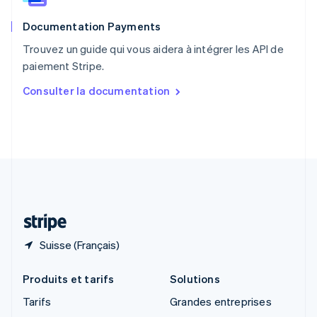
English
Documentation Payments
Royaume-Uni
English
Trouvez un guide qui vous aidera à intégrer les API de
Singapour
paiement Stripe.
English
简体中文
Slovaquie
Consulter la documentation
English
Slovénie
English
Italiano
Suède
Svenska
English
Suisse
Deutsch
Français
Italiano
English
Thaïlande
ไทย
English
Suisse (Français)
Produits et tarifs
Solutions
Tarifs
Grandes entreprises