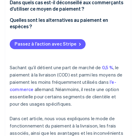
Dans quels cas est-il déconseillé aux commerçants
Avantages pour les clients
d’utiliser ce moyen de paiement ?
Quels sont les inconvénients du paiement à la
Taux de retour élevé
Quelles sont les alternatives au paiement en
livraison ?
espèces ?
Articles de grande valeur
Inconvénients pour les commerçants en ligne
Produits périssables
Passez à l’action avec Stripe
Inconvénients pour les clients
Risque de fraude
Sachant qu’il détient une part de marché de
0,5 %
, le
paiement à la livraison (COD) est parmi les moyens de
paiement les moins fréquemment utilisés dans
l’e-
commerce
allemand. Néanmoins, il reste une option
essentielle pour certains segments de clientèle et
pour des usages spécifiques.
Dans cet article, nous vous expliquons le mode de
fonctionnement du paiement à la livraison, les frais
associés, ainsi que les avantages et les inconvénients