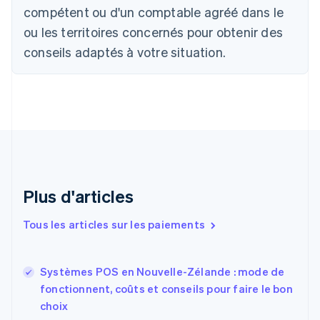
compétent ou d'un comptable agréé dans le
English
Canada
ou les territoires concernés pour obtenir des
English
Français
conseils adaptés à votre situation.
Chine continentale
简体中文
English
Chypre
English
Croatie
English
Italiano
Danemark
English
Émirats arabes unis
English
Plus d'articles
Espagne
Español
English
Tous les articles sur les paiements
Estonie
English
États-Unis
Systèmes POS en Nouvelle-Zélande : mode de
English
Español
简体中文
fonctionnent, coûts et conseils pour faire le bon
Finlande
English
Svenska
choix
France