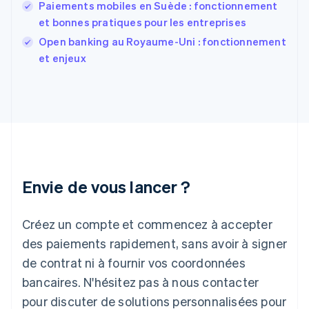
Paiements mobiles en Suède : fonctionnement
Français
English
et bonnes pratiques pour les entreprises
Gibraltar
English
Open banking au Royaume-Uni : fonctionnement
Grèce
et enjeux
English
Hongrie
English
Inde
English
Irlande
English
Italie
Italiano
English
Envie de vous lancer ?
Japon
日本語
English
Créez un compte et commencez à accepter
Lettonie
English
des paiements rapidement, sans avoir à signer
Liechtenstein
de contrat ni à fournir vos coordonnées
Deutsch
English
Lituanie
bancaires. N'hésitez pas à nous contacter
English
pour discuter de solutions personnalisées pour
Luxembourg