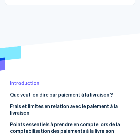
Découvrez les prochaines évolutions
Commerce en ligne
Radar
Prévention de la fraude
Écosystème
Atlas
Constitution de start-up
Partenaires
Climate
Stripe App Marketplace
Élimination du carbone
Identity
Vérification de l'identité
Introduction
Que veut-on dire par paiement à la livraison ?
Stripe Sessions 2026
Mode de fonctionnement du paiement à la livraison
Frais et limites en relation avec le paiement à la
Découvrez comment Stripe construit l’infrastructure écono
livraison
Regarder la vidéo
Quels sont les avantages du paiement à la livraison ?
Points essentiels à prendre en compte lors de la
comptabilisation des paiements à la livraison
Avantages pour les commerçants en ligne