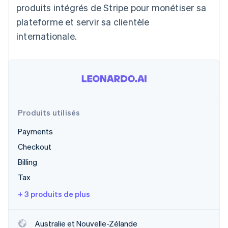
produits intégrés de Stripe pour monétiser sa
Commerce de détail
État des API
Atlas
Constitution d'une entreprise
plateforme et servir sa clientèle
Climate
internationale.
Élimination du carbone
Écosystème
Identity
Partenaires
Vérification de l'identité
Stripe App Marketplace
Produits utilisés
Stripe Sessions 2026
Payments
Découvrez comment Stripe construit l’infrastructure écon
Checkout
l’IA.
Regarder
Billing
Tax
+ 3 produits de plus
Australie et Nouvelle-Zélande