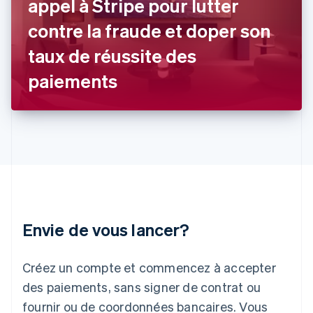
appel à Stripe pour lutter
English
Hongrie
contre la fraude et doper son
English
taux de réussite des
Inde
English
paiements
Irlande
English
Italie
Italiano
English
Japon
日本語
English
Lettonie
English
Liechtenstein
Deutsch
English
Envie de vous lancer?
Lituanie
English
Luxembourg
Créez un compte et commencez à accepter
Français
Deutsch
English
Malaisie
des paiements, sans signer de contrat ou
English
简体中文
fournir ou de coordonnées bancaires. Vous
Malte