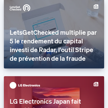
简体中文
English
Chypre
English
Croatie
English
Italiano
Danemark
LetsGetChecked multiplie par
English
Émirats arabes unis
5 le rendement du capital
English
investi de Radar, l'outil Stripe
Espagne
Español
English
de prévention de la fraude
Estonie
English
États-Unis
English
Español
简体中文
Finlande
English
Svenska
France
Français
English
Gibraltar
LG Electronics Japan fait
English
Grèce