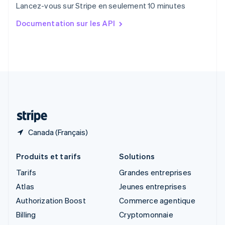
Lancez-vous sur Stripe en seulement 10 minutes
English
简体中文
Slovaquie
Documentation sur les API
English
Slovénie
English
Italiano
Suède
Svenska
English
Suisse
Deutsch
Français
Italiano
English
Thaïlande
ไทย
English
Canada (Français)
Produits et tarifs
Solutions
Tarifs
Grandes entreprises
Atlas
Jeunes entreprises
Authorization Boost
Commerce agentique
Billing
Cryptomonnaie