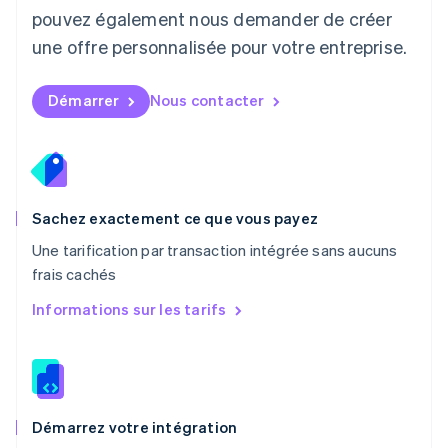
pouvez également nous demander de créer
English
Mexique
une offre personnalisée pour votre entreprise.
Español
English
Norvège
English
Démarrer
Nous contacter
Nouvelle-Zélande
English
Pays-Bas
Nederlands
English
Pologne
English
Sachez exactement ce que vous payez
Portugal
Une tarification par transaction intégrée sans aucuns
Português
English
frais cachés
RAS de Hong Kong, Chine
English
简体中文
Informations sur les tarifs
République tchèque
English
Roumanie
English
Royaume-Uni
English
Démarrez votre intégration
Singapour