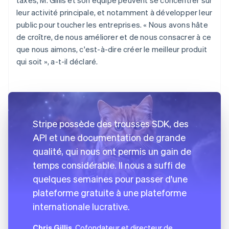
leur activité principale, et notamment à développer leur
public pour toucher les entreprises. « Nous avons hâte
de croître, de nous améliorer et de nous consacrer à ce
que nous aimons, c'est-à-dire créer le meilleur produit
qui soit », a-t-il déclaré.
Stripe possède des trousses SDK, des
API et une documentation de grande
qualité, qui nous ont permis un gain de
temps considérable. Il nous a suffi de
quelques semaines pour passer d'une
plateforme gratuite à une plateforme
internationale lucrative.
Chris Gillis
, Cofondateur et directeur de