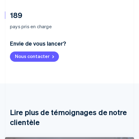
189
pays pris en charge
Envie de vous lancer?
Allemagne
Nous contacter
Deutsch
English
Australie
English
Autriche
Deutsch
English
Belgique
Nederlands
Français
Deutsch
English
Brésil
Português
English
Lire plus de témoignages de notre
Bulgarie
English
clientèle
Canada
English
Français
Chine continentale