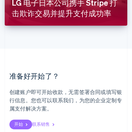
LG 电子日本公司携手 Stripe 打
马尔他
English
击欺诈交易并提升支付成功率
马来西亚
English
简体中文
美国
English
Español
简体中文
墨西哥
Español
English
挪威
English
葡萄牙
Português
English
准备好开始了？
日本
日本語
English
瑞典
创建账户即可开始收款，无需签署合同或填写银
Svenska
English
瑞士
行信息。您也可以联系我们，为您的企业定制专
Deutsch
Français
Italiano
English
属支付解决方案。
塞浦路斯
English
斯洛伐克
开始
联系销售
English