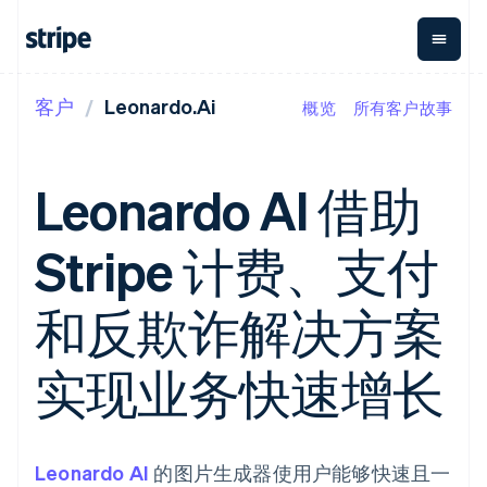
客户
Leonardo.Ai
概览
所有客户故事
按企业阶段
文档
学习
支付
营收
资金管理
平台
易市
大型企业
Stripe 文档
博客
Payments
Billing
Treasury
初创企业
API 参考文档
客户案例
Leonardo AI 借助
在线支付
经常性收入
Con
库与 SDK
指南
企业财务
Managed
Metronome
Stripe Apps
Payments
按用量计费
Global
平台
Stripe 计费、支付
备案商家解决
Payouts
Subscriptions
Capi
按应用场景
方案
平
支持
向第三方
订阅管理
Payment links
客户
指南
智能体商务
和反欺诈解决方案
打款
Invoicing
Trea
加密货币
获取支持
无代码支付
一次性或定期
Capital
平
电子商务
接受线上付款
托管支持方案
企业融资
Checkout
账单
嵌入
嵌入式金融
实施预置结账流程
专业服务
实现业务快速增长
预构建支付界
Crypto
Tax
融服
财务自动化
构建平台或交易市场
钱包、稳
面
销售税和增值
Iss
全球化企业
管理订阅
定币发行
Elements
税自动化
实体
应用内支付
提供按用量计费
灵活的 UI 组件
和发卡基
Crypto
Revenue
虚拟
交易市场
发行稳定币支持的支付卡
Onramp
Payment
Recognition
础设施
公司
资金管理
通过智能体配置和管理服
可嵌入的
Leonardo AI
methods
的图片生成器使用户能够快速且一
会计自动化
平台
务