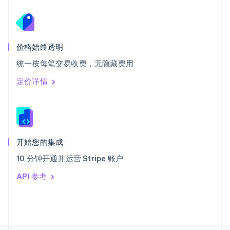
斯洛文尼亚
English
Italiano
泰国
ไทย
English
希腊
价格始终透明
English
统一按每笔交易收费，无隐藏费用
西班牙
Español
English
定价详情
新加坡
English
简体中文
新西兰
English
匈牙利
English
开始您的集成
意大利
10 分钟开通并运营 Stripe 账户
Italiano
English
印度
API 参考
English
英国
English
直布罗陀
English