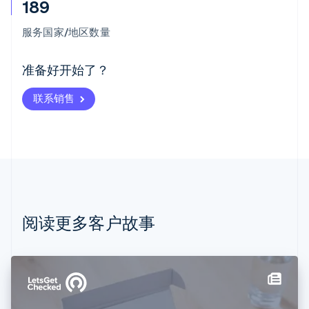
189
阿联酋
English
服务国家/地区数量
爱尔兰
English
爱沙尼亚
准备好开始了？
English
奥地利
联系销售
Deutsch
English
澳大利亚
English
巴西
Português
English
保加利亚
English
比利时
Nederlands
Français
Deutsch
English
阅读更多客户故事
波兰
English
丹麦
English
德国
Deutsch
English