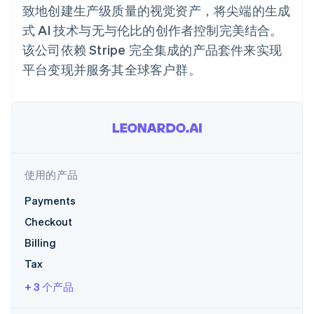
接入 125+ 种支
加密货币
Stripe Sigma
产品路线图
致地创建生产级质量的视觉资产，将尖端的生成
SaaS
付方式
自定义报告
购买
Sessions 年度大会
式 AI 技术与无与伦比的创作者控制完美结合。
Terminal
Data Pipeline
招聘
线下支付
数据同步
资讯中心
该公司依赖 Stripe 完全集成的产品套件来实现
Authorization
资源
Stripe Press
Boost
平台变现并服务其全球客户群。
按行业
支付成功率优
应用集成
化
AI 企业
代码示例
Link
创作者经济
开发者博客
联系
加速结账
游戏
API 状态
Financial
酒店、旅游与休闲
联系销售
Connections
保险
成为合作伙伴
关联金融账户
媒体与娱乐
数据
非营利组织
使用的产品
专业服务
公共部门
Payments
零售
Checkout
更多
Billing
Product roadmap
了解未来规划
生态系统
Tax
Radar
+ 3 个产品
合作伙伴
欺诈防范
Stripe App Marketplace
Atlas