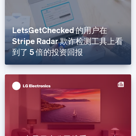
法国
Français
English
芬兰
English
Svenska
LetsGetChecked 的用户在
荷兰
Nederlands
English
Stripe Radar 欺诈检测工具上看
加拿大
English
Français
到了 5 倍的投资回报
捷克
English
克罗地亚
English
Italiano
拉脱维亚
English
立陶宛
English
列支敦士登
Deutsch
English
卢森堡
Français
Deutsch
English
罗马尼亚
English