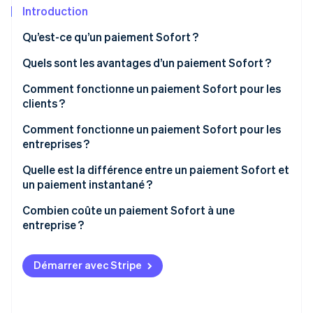
Découvrez les prochaines évolutions
Commerce en ligne
Introduction
Radar
Qu’est-ce qu’un paiement Sofort ?
Prévention de la fraude
Écosystème
Quels sont les avantages d’un paiement Sofort ?
Atlas
Constitution de start-up
Comment fonctionne un paiement Sofort pour les
Partenaires
Climate
Stripe App Marketplace
clients ?
Élimination du carbone
Comment fonctionne un paiement Sofort pour les
Identity
entreprises ?
Vérification de l'identité
Quelle est la différence entre un paiement Sofort et
un paiement instantané ?
Combien coûte un paiement Sofort à une
entreprise ?
Stripe Sessions 2026
Découvrez comment Stripe construit l’infrastructure écono
Regarder la vidéo
Démarrer avec Stripe