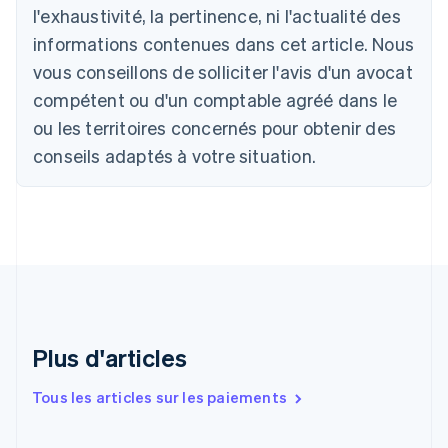
l'exhaustivité, la pertinence, ni l'actualité des
Brésil
Português
English
informations contenues dans cet article. Nous
Bulgarie
vous conseillons de solliciter l'avis d'un avocat
English
Canada
compétent ou d'un comptable agréé dans le
English
Français
ou les territoires concernés pour obtenir des
Chine continentale
conseils adaptés à votre situation.
简体中文
English
Chypre
English
Croatie
English
Italiano
Danemark
English
Émirats arabes unis
English
Espagne
Plus d'articles
Español
English
Estonie
Tous les articles sur les paiements
English
États-Unis
English
Español
简体中文