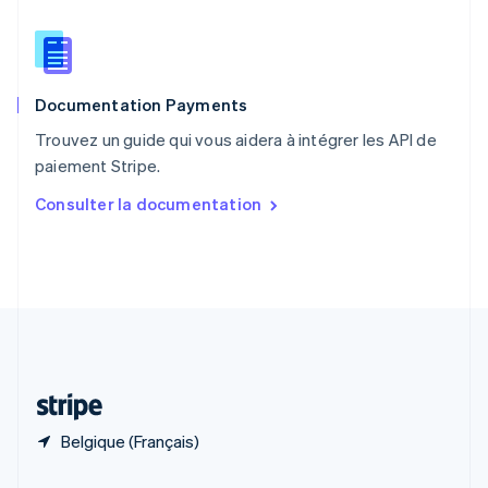
République tchèque
English
Roumanie
English
Documentation Payments
Royaume-Uni
English
Trouvez un guide qui vous aidera à intégrer les API de
Singapour
paiement Stripe.
English
简体中文
Slovaquie
Consulter la documentation
English
Slovénie
English
Italiano
Suède
Svenska
English
Suisse
Deutsch
Français
Italiano
English
Thaïlande
ไทย
English
Belgique (Français)