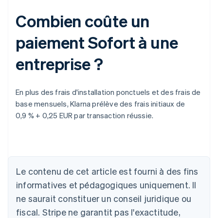
Combien coûte un
paiement Sofort à une
entreprise ?
En plus des frais d'installation ponctuels et des frais de
base mensuels, Klarna prélève des frais initiaux de
0,9 % + 0,25 EUR par transaction réussie.
Allemagne
Deutsch
English
Australie
Le contenu de cet article est fourni à des fins
English
informatives et pédagogiques uniquement. Il
Autriche
ne saurait constituer un conseil juridique ou
Deutsch
English
Belgique
fiscal. Stripe ne garantit pas l'exactitude,
Nederlands
Français
Deutsch
English