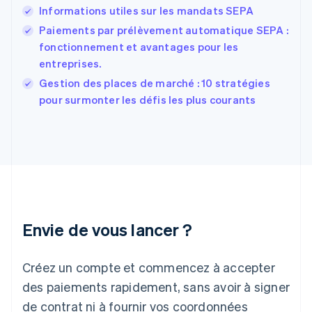
Informations utiles sur les mandats SEPA
Finlande
English
Svenska
Paiements par prélèvement automatique SEPA :
France
fonctionnement et avantages pour les
Français
English
entreprises.
Gibraltar
English
Gestion des places de marché : 10 stratégies
Grèce
pour surmonter les défis les plus courants
English
Hongrie
English
Inde
English
Irlande
English
Italie
Italiano
English
Envie de vous lancer ?
Japon
日本語
English
Créez un compte et commencez à accepter
Lettonie
English
des paiements rapidement, sans avoir à signer
Liechtenstein
de contrat ni à fournir vos coordonnées
Deutsch
English