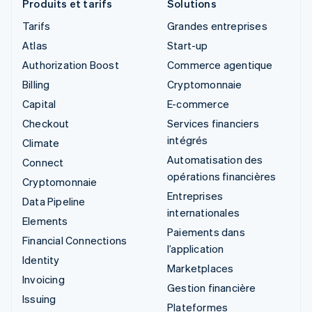
Produits et tarifs
Solutions
Tarifs
Grandes entreprises
Atlas
Start-up
Authorization Boost
Commerce agentique
Billing
Cryptomonnaie
Capital
E-commerce
Checkout
Services financiers
intégrés
Climate
Automatisation des
Connect
opérations financières
Cryptomonnaie
Entreprises
Data Pipeline
internationales
Elements
Paiements dans
Financial Connections
l’application
Identity
Marketplaces
Invoicing
Gestion financière
Issuing
Plateformes