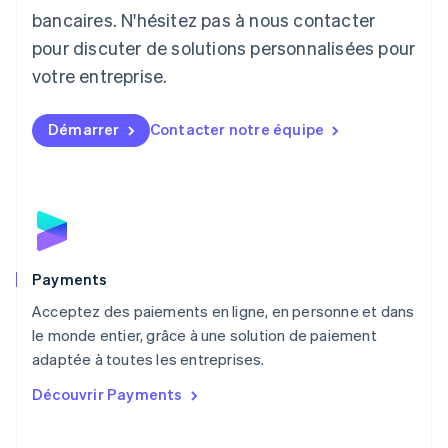
Lituanie
bancaires. N'hésitez pas à nous contacter
English
pour discuter de solutions personnalisées pour
Luxembourg
votre entreprise.
Français
Deutsch
English
Malaisie
English
简体中文
Démarrer
Contacter notre équipe
Malte
English
Mexique
Español
English
Norvège
English
Nouvelle-Zélande
English
Payments
Pays-Bas
Acceptez des paiements en ligne, en personne et dans
Nederlands
English
le monde entier, grâce à une solution de paiement
Pologne
English
adaptée à toutes les entreprises.
Portugal
Découvrir Payments
Português
English
R.A.S. de Hong Kong, Chine
English
简体中文