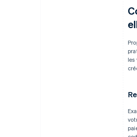
C
el
Pro
pra
les
cré
Re
Exa
vot
pai
cod