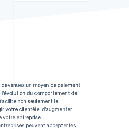
Stripe Sessions 2026
Découvrez comment
Stripe construit
l’infrastructure
économique de l’IA.
Regarder la vidéo
sont devenues un moyen de paiement
r à l’évolution du comportement de
facilite non seulement le
r votre clientèle, d’augmenter
e votre entreprise.
entreprises peuvent accepter les