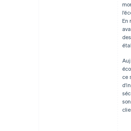
mom
l’é
En 
ava
des
éta
Auj
éco
ce 
d’i
séc
son
cli