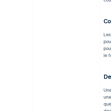
Co
Les
pou
pou
le 
De
Une
une
qu
dev