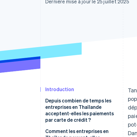
Authorization Boost
Dernière mise à jour le 25 juillet 2025
Acceptation optimisée
Link
Paiements accélérés
Financial Connections
Comptes financiers associés
Introduction
Tan
pop
Depuis combien de temps les
entreprises en Thaïlande
dép
acceptent-elles les paiements
pai
par carte de crédit ?
pot
Comment les entreprises en
Dan