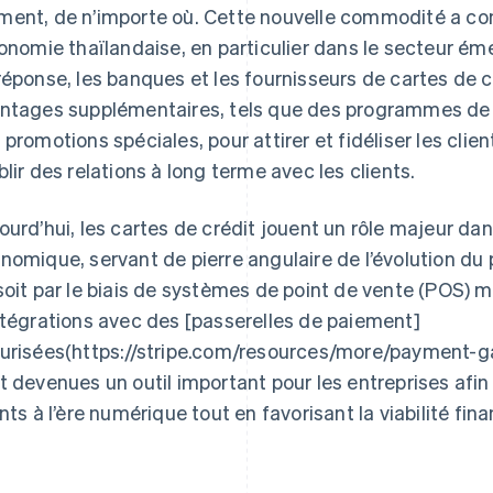
ent, de n’importe où. Cette nouvelle commodité a con
conomie thaïlandaise, en particulier dans le secteur 
réponse, les banques et les fournisseurs de cartes de 
ntages supplémentaires, tels que des programmes de fi
 promotions spéciales, pour attirer et fidéliser les cli
blir des relations à long terme avec les clients.
ourd’hui, les cartes de crédit jouent un rôle majeur dan
nomique, servant de pierre angulaire de l’évolution du
soit par le biais de systèmes de point de vente (POS) m
ntégrations avec des [passerelles de paiement]
urisées(https://stripe.com/resources/more/payment-gat
t devenues un outil important pour les entreprises afi
ents à l’ère numérique tout en favorisant la viabilité fin