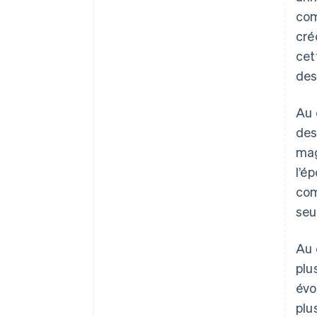
com
cré
cet
des
Au 
des
mag
l’é
com
seu
Au 
plu
évo
plu