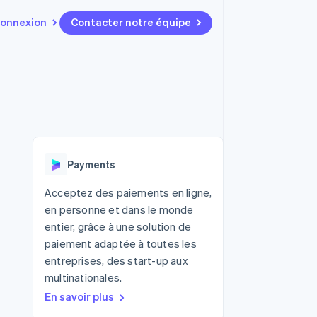
onnexion
Contacter notre équipe
Ressources
Écosystème
Contact
t marketplaces
Plus
Intégrations d'applications
Partenaires
Contacter notre équipe
Product roadmap
elle
Exemples de code
Stripe App Marketplace
Devenir partenaire
Découvrez les prochaines
r les
Blog des développeurs
évolutions
rs
État de l'API
 platforms
Radar
ciers intégrés
Payments
Prévention de la fraude
ratif
es et virtuelles
Atlas
Acceptez des paiements en ligne,
Constitution de start-up
en personne et dans le monde
Climate
entier, grâce à une solution de
Élimination du carbone
paiement adaptée à toutes les
Identity
entreprises, des start-up aux
Vérification de l'identité
multinationales.
En savoir plus