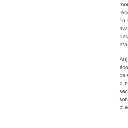
mom
l’é
En 
ava
des
éta
Auj
éco
ce 
d’i
séc
son
cli