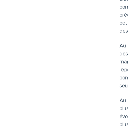
com
cré
cet
des
Au 
des
mag
l’é
com
seu
Au 
plu
évo
plu