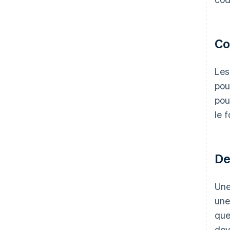
Co
Les
pou
pou
le 
De
Une
une
qu
dev