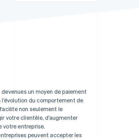
Stripe Sessions 2026
Découvrez comment
Stripe construit
l’infrastructure
économique de l’IA.
Regarder la vidéo
sont devenues un moyen de paiement
r à l’évolution du comportement de
facilite non seulement le
r votre clientèle, d’augmenter
e votre entreprise.
entreprises peuvent accepter les