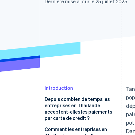
Authorization Boost
Dernière mise à jour le 25 juillet 2025
Acceptation optimisée
Link
Paiements accélérés
Financial Connections
Comptes financiers associés
Introduction
Tan
pop
Depuis combien de temps les
entreprises en Thaïlande
dép
acceptent-elles les paiements
pai
par carte de crédit ?
pot
Comment les entreprises en
Dan