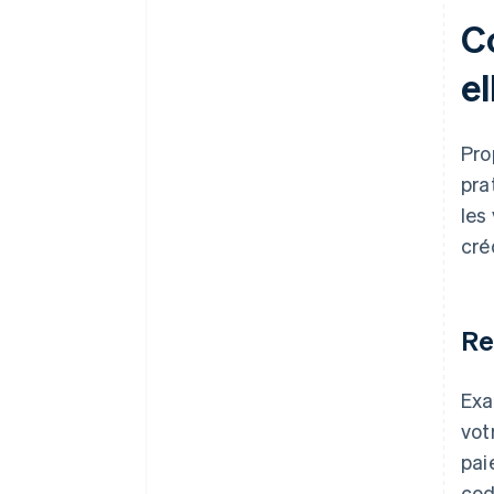
C
el
Pro
pra
les
cré
Re
Exa
vot
pai
cod