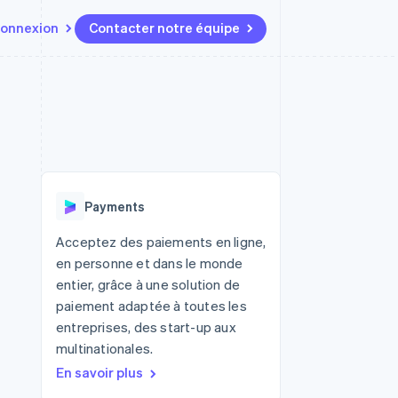
onnexion
Contacter notre équipe
Ressources
Écosystème
Contact
t marketplaces
Plus
Intégrations d'applications
Partenaires
Contacter notre équipe
Product roadmap
elle
Exemples de code
Stripe App Marketplace
Devenir partenaire
Découvrez les prochaines
r les
Blog des développeurs
évolutions
rs
État de l'API
Radar
Payments
Prévention de la fraude
ratif
Atlas
Acceptez des paiements en ligne,
Constitution de start-up
en personne et dans le monde
Climate
entier, grâce à une solution de
Élimination du carbone
paiement adaptée à toutes les
Identity
entreprises, des start-up aux
Vérification de l'identité
multinationales.
En savoir plus