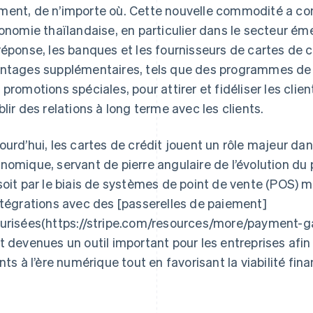
ent, de n’importe où. Cette nouvelle commodité a con
conomie thaïlandaise, en particulier dans le secteur 
réponse, les banques et les fournisseurs de cartes de 
ntages supplémentaires, tels que des programmes de fi
 promotions spéciales, pour attirer et fidéliser les cli
blir des relations à long terme avec les clients.
ourd’hui, les cartes de crédit jouent un rôle majeur dan
nomique, servant de pierre angulaire de l’évolution du
soit par le biais de systèmes de point de vente (POS) m
ntégrations avec des [passerelles de paiement]
urisées(https://stripe.com/resources/more/payment-gat
t devenues un outil important pour les entreprises afi
ents à l’ère numérique tout en favorisant la viabilité fin