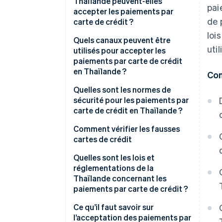
Thaïlande peuvent-elles
pai
accepter les paiements par
de 
carte de crédit ?
loi
Recherchez des canaux de
Quels canaux peuvent être
uti
paiement
utilisés pour accepter les
paiements par carte de crédit
Comparez les frais des
en Thaïlande ?
Con
fournisseurs de paiement
Lecteurs de cartes de crédit
Quelles sont les normes de
Demander un service de
EDC
sécurité pour les paiements par
paiement
carte de crédit en Thaïlande ?
Terminaux de point de vente
Configurer et tester le système
(POS)
Système 3D Secure
Comment vérifier les fausses
cartes de crédit
Activer et suivre les résultats
Paiements par téléphone
Normes de sécurité des
données de l’industrie des
Quelles sont les lois et
Boutiques en ligne
cartes de paiement (PCI DSS)
réglementations de la
Thaïlande concernant les
Codes QR, portefeuilles
Chiffrement
paiements par carte de crédit ?
numériques et liens de paiement
Authentification
Loi de 1979 sur la protection du
Ce qu’il faut savoir sur
Paiements automatiques
multifactorielle
consommateur
l’acceptation des paiements par