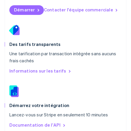
Norvège
English
Démarrer
Contacter l'équipe commerciale
Nouvelle-Zélande
English
Pays-Bas
Nederlands
English
Pologne
English
Des tarifs transparents
Portugal
Une tarification par transaction intégrée sans aucuns
Português
English
frais cachés
R.A.S. de Hong Kong, Chine
English
简体中文
Informations sur les tarifs
République tchèque
English
Roumanie
English
Royaume-Uni
English
Démarrez votre intégration
Singapour
Lancez-vous sur Stripe en seulement 10 minutes
English
简体中文
Slovaquie
Documentation de l'API
English