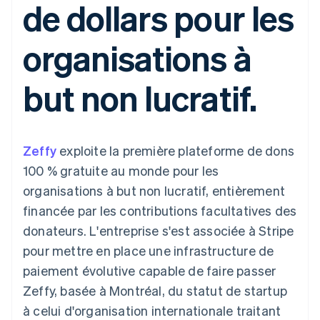
de dollars pour les
UI flexibles
Recognition
l’application
Gérer des
Moyens de
Comptabilité
Entreprise
Marketplaces
abonnements
paiement
automatisée
Gestion financière
Proposer une
organisations à
Accès à plus
Stripe Sigma
Feuille de route
Plateformes
facturation à l'usage
de 125
Rapports
produits
SaaS
Émettre des cartes
Terminal
personnalisés
Sessions : conférence
bancaires adossées à
but non lucratif.
Paiements en
Data Pipeline
annuelle
des stablecoins
personne
Synchronisation
Carrières
Fournir et gérer des
Authorization
des données
Communiqués de
services avec des
Par secteur
Boost
presse
agents
Acceptation
Stripe Press
Zeffy
optimisée
exploite la première plateforme de dons
Entreprises d'IA
Link
Économie des
100 % gratuite au monde pour les
Paiements
créateurs
Ressources
Jeux
organisations à but non lucratif, entièrement
accélérés
Contact
Hôtellerie, voyages et
Financial
financée par les contributions facultatives des
loisirs
Intégrations
Connections
Contacter notre équipe
Assurance
d'applications
Comptes
donateurs. L'entreprise s'est associée à Stripe
Médias et
Exemples de code
financiers
Devenir partenaire
pour mettre en place une infrastructure de
divertissements
Blog des développeurs
associés
Organisations à but
paiement évolutive capable de faire passer
non lucratif
État de l'API
Zeffy, basée à Montréal, du statut de startup
Services aux
Plus
entreprises
à celui d'organisation internationale traitant
Product roadmap
Secteur public