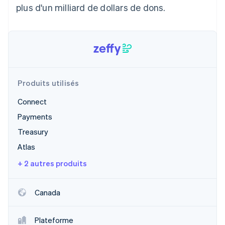
plus d'un milliard de dollars de dons.
Découvrez les prochaines évolutions
Commerce en ligne
Radar
Prévention de la fraude
Écosystème
Atlas
Constitution de start-up
Partenaires
Climate
Stripe App Marketplace
Élimination du carbone
Produits utilisés
Identity
Connect
Vérification de l'identité
Payments
Treasury
Atlas
+ 2 autres produits
Stripe Sessions 2026
Découvrez comment Stripe construit l’infrastructure écono
Regarder la vidéo
Canada
Plateforme