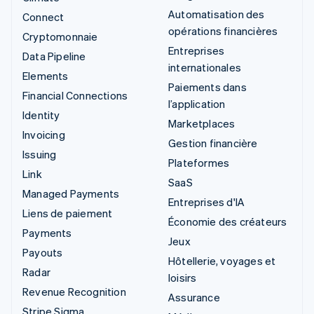
Automatisation des
Connect
opérations financières
Cryptomonnaie
Entreprises
Data Pipeline
internationales
Elements
Paiements dans
Financial Connections
l’application
Identity
Marketplaces
Invoicing
Gestion financière
Issuing
Plateformes
Link
SaaS
Managed Payments
Entreprises d'IA
Liens de paiement
Économie des créateurs
Payments
Jeux
Payouts
Hôtellerie, voyages et
Radar
loisirs
Revenue Recognition
Assurance
Stripe Sigma