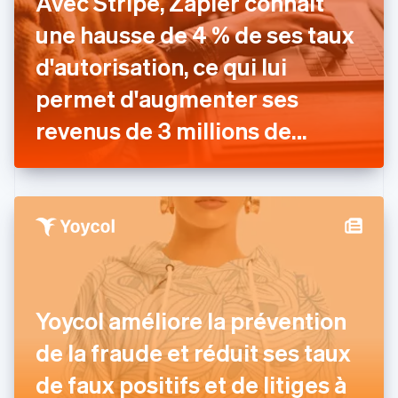
Avec Stripe, Zapier connaît
Croatie
English
Italiano
une hausse de 4 % de ses taux
Danemark
d'autorisation, ce qui lui
English
Émirats arabes unis
permet d'augmenter ses
English
Espagne
revenus de 3 millions de
Español
English
dollars
Estonie
English
États-Unis
English
Español
简体中文
Finlande
English
Svenska
France
Français
English
Gibraltar
Yoycol améliore la prévention
English
Grèce
de la fraude et réduit ses taux
English
Hongrie
de faux positifs et de litiges à
English