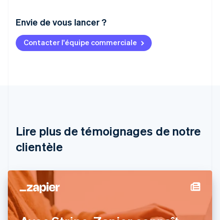
Envie de vous lancer ?
Contacter l'équipe commerciale
Allemagne
Deutsch
English
Australie
English
Autriche
Deutsch
English
Belgique
Nederlands
Français
Deutsch
English
Brésil
Lire plus de témoignages de notre
Português
English
clientèle
Bulgarie
English
Canada
English
Français
Chine continentale
简体中文
English
Chypre
English