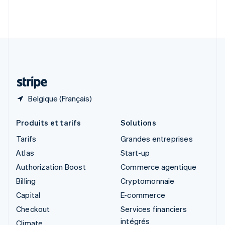
Slovénie
English
Italiano
Suède
Svenska
English
Suisse
Deutsch
Français
Italiano
English
Thaïlande
ไทย
English
Belgique (Français)
Produits et tarifs
Solutions
Tarifs
Grandes entreprises
Atlas
Start-up
Authorization Boost
Commerce agentique
Billing
Cryptomonnaie
Capital
E-commerce
Checkout
Services financiers
intégrés
Climate