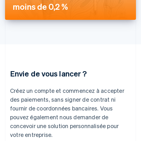
Inde
moins de 0,2 %
English
Irlande
English
Italie
Italiano
English
Japon
日本語
English
Lettonie
English
Liechtenstein
Envie de vous lancer ?
Deutsch
English
Lituanie
English
Créez un compte et commencez à accepter
Luxembourg
des paiements, sans signer de contrat ni
Français
Deutsch
English
Malaisie
fournir de coordonnées bancaires. Vous
English
简体中文
pouvez également nous demander de
Malte
concevoir une solution personnalisée pour
English
Mexique
votre entreprise.
Español
English