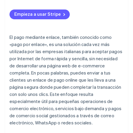
Cobro rápido y mejora del flujo de caja
redes sociales
el e-commerce?
Experiencia del usuario y conversiones
Empieza a usar Stripe
¿Cómo se crea un enlace de pago con Stripe?
El pago mediante enlace, también conocido como
«pago por enlace», es una solución cada vez más
utilizada por las empresas italianas para aceptar pagos
por Internet de forma rápida y sencilla, sin necesidad
de desarrollar una página web de e-commerce
completa. En pocas palabras, puedes enviar a tus
clientes un enlace de pago online que les lleva a una
página segura donde pueden completar la transacción
con solo unos clics. Este enfoque resulta
especialmente útil para pequeñas operaciones de
comercio electrónico, servicios bajo demanda y pagos
de comercio social gestionados a través de correo
electrónico, WhatsApp o redes sociales.