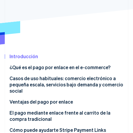
Sector público
Radar
Comercio minorista
Prevención de fraude
Atlas
Constitución de una startup
Ecosystem
Climate
Eliminación de dióxido de carbono
Socios
Stripe App Marketplace
Identity
Introducción
Verificación de identidad en línea
¿Qué es el pago por enlace en el e-commerce?
Cómo funciona el pago por enlace, paso a paso
Casos de uso habituales: comercio electrónico a
pequeña escala, servicios bajo demanda y comercio
¿Es seguro pagar mediante enlace?
social
Stripe Sessions 2026
Descubre cómo Stripe está construyendo la infraestructu
E-commerce a pequeña escala sin un sitio web
Ventajas del pago por enlace
para la IA.
complejo
Ver ahora
Fácil de activar y usar
El pago mediante enlace frente al carrito de la
Servicios bajo demanda y pagos rápidos
compra tradicional
Seguridad en los pagos
Pagos y ventas de comercio social a través de las
¿Cuándo tiene sentido usar el pago por enlace para
Cómo puede ayudarte Stripe Payment Links