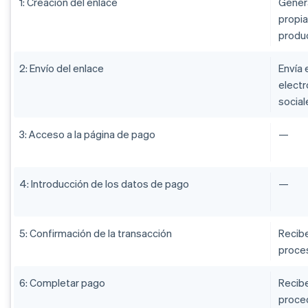
1: Creación del enlace
Genera
propia
produc
2: Envío del enlace
Envía 
electr
social
3: Acceso a la página de pago
—
4: Introducción de los datos de pago
—
5: Confirmación de la transacción
Recibe
proces
6: Completar pago
Recibe
proced