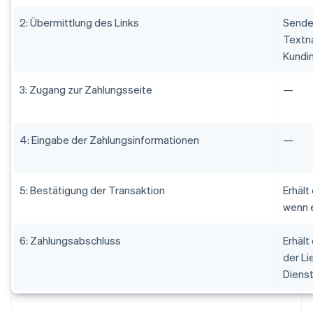
2: Übermittlung des Links
Sendet
Textna
Kundi
3: Zugang zur Zahlungsseite
—
4: Eingabe der Zahlungsinformationen
—
5: Bestätigung der Transaktion
Erhält
wenn e
6: Zahlungsabschluss
Erhält
der Li
Dienst