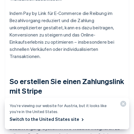
Indem Pay by Link für E-Commerce die Reibung im
Bezahlvorgang reduziert und die Zahlung
unkomplizierter gestaltet, kann es dazu beitragen,
Konversionen zu steigern und das Online-
Einkaufserlebnis zu optimieren – insbesondere bei
schnellen Verkäufen oder individualisierten
Transaktionen.
So erstellen Sie einen Zahlungslink
mit Stripe
You’re viewing our website for Austria, but it looks like
Um einen Zahlungslink mit
Stripe Payment Links
zu
you’re in the United States.
erstellen, können Sie das Stripe-Dashboard
Switch to the United States site
verwenden, ohne Code schreiben oder ein
Bezahlvorgang-System in Ihre Website integrieren zu