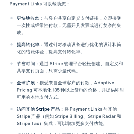
Payment Links 可以帮助您：
更快地收款：
与客户共享自定义支付链接，立即接受
一次性或经常性付款，无需开具发票或进行复杂的集
成。
提高转化率：
通过针对移动设备进行优化的设计和简
化的结账体验，提高支付转化率。
节省时间：
通过 Stripe 管理平台轻松创建、自定义和
共享支付页面，只需少量代码。
全球扩展：
接受来自全球客户的付款，Adaptive
Pricing 可本地化 135 种以上货币的价格，并提供即时
阿联酋
可用的本地支付方式。
English
爱尔兰
访问其他 Stripe 产品：
将 Payment Links 与其他
English
Stripe 产品（例如 Stripe Billing、Stripe Radar 和
爱沙尼亚
Stripe Tax）集成，可以增加更多支付功能。
English
奥地利