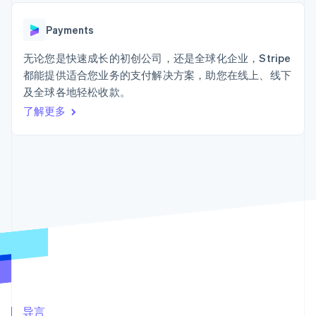
接入 125+ 种支
加密货币
Stripe Sigma
产品路线图
SaaS
付方式
自定义报告
购买
Sessions 年度大会
Terminal
Data Pipeline
Payments
招聘
线下支付
数据同步
资讯中心
Authorization
资源
无论您是快速成长的初创公司，还是全球化企业，Stripe
Stripe Press
Boost
按行业
都能提供适合您业务的支付解决方案，助您在线上、线下
支付成功率优
应用集成
及全球各地轻松收款。
化
AI 企业
代码示例
Link
创作者经济
开发者博客
了解更多
联系
加速结账
游戏
API 状态
Financial
酒店、旅游与休闲
联系销售
Connections
保险
成为合作伙伴
关联金融账户
媒体与娱乐
数据
非营利组织
专业服务
公共部门
零售
更多
Product roadmap
了解未来规划
生态系统
Radar
合作伙伴
欺诈防范
Stripe App Marketplace
导言
Atlas