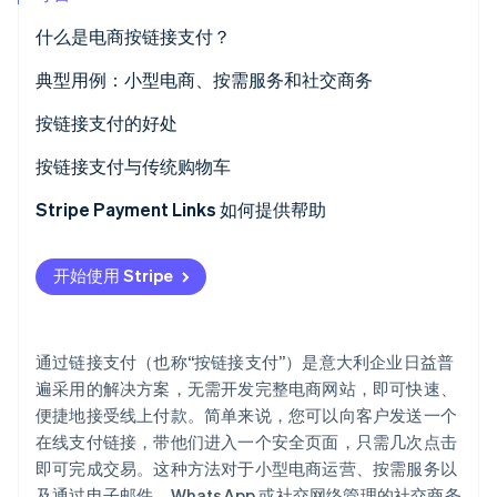
初创企业注册
什么是电商按链接支付？
Climate
碳移除
按链接支付运作步骤
典型用例：小型电商、按需服务和社交商务
Identity
按链接支付是否安全？
没有复杂网站的小型电商
按链接支付的好处
在线身份验证
按需服务与快速支付
激活和使用简便
按链接支付与传统购物车
通过社交网络进行社交商务支付和销售
支付安全性
什么时候电商按链接支付更合理？
Stripe Payment Links 如何提供帮助
快速收款和现金流改善
用户体验与转换
Stripe Sessions 2026
开始使用 Stripe
了解 Stripe 如何为 AI 构建经济基础设施。
如何通过 Stripe 创建支付链接？
立即观看
通过链接支付（也称“按链接支付”）是意大利企业日益普
遍采用的解决方案，无需开发完整电商网站，即可快速、
便捷地接受线上付款。简单来说，您可以向客户发送一个
在线支付链接，带他们进入一个安全页面，只需几次点击
即可完成交易。这种方法对于小型电商运营、按需服务以
及通过电子邮件、WhatsApp 或社交网络管理的社交商务