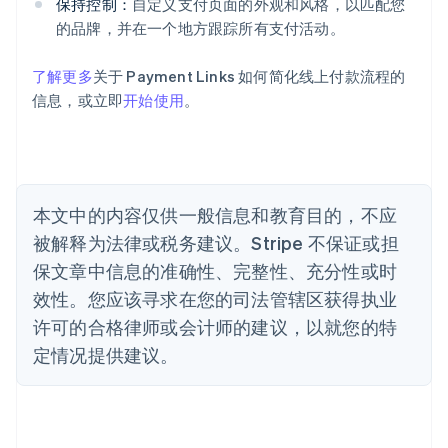
保持控制：
自定义支付页面的外观和风格，以匹配您
Deutsch
English
的品牌，并在一个地方跟踪所有支付活动。
澳大利亚
English
巴西
了解更多
关于 Payment Links 如何简化线上付款流程的
Português
English
信息，或立即
开始使用
。
保加利亚
English
比利时
Nederlands
Français
Deutsch
English
波兰
本文中的内容仅供一般信息和教育目的，不应
English
丹麦
被解释为法律或税务建议。Stripe 不保证或担
English
保文章中信息的准确性、完整性、充分性或时
德国
效性。您应该寻求在您的司法管辖区获得执业
Deutsch
English
法国
许可的合格律师或会计师的建议，以就您的特
Français
English
定情况提供建议。
芬兰
English
Svenska
荷兰
Nederlands
English
加拿大