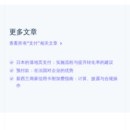
English
Français
捷克
English
克罗地亚
English
Italiano
更多文章
拉脱维亚
English
查看所有“支付”相关文章
立陶宛
English
列支敦士登
日本的落地页支付：实施流程与提升转化率的建议
Deutsch
English
卢森堡
预付款：在法国对企业的优势
Français
Deutsch
English
新西兰商家信用卡附加费指南：计算、披露与合规操
罗马尼亚
作
English
马尔他
English
马来西亚
English
简体中文
美国
English
Español
简体中文
墨西哥