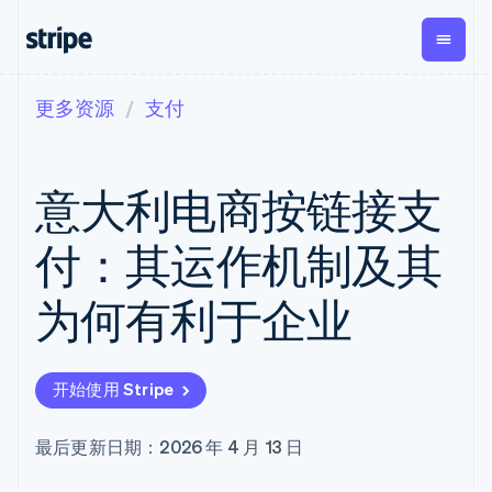
更多资源
支付
按企业阶段
文档
学习
支付
营收
资金管理
平台
易市
大型企业
Stripe 文档
博客
Payments
Billing
Treasury
初创企业
API 参考文档
客户案例
意大利电商按链接支
在线支付
经常性收入
Con
库与 SDK
指南
企业财务
Managed
Metronome
Stripe Apps
Payments
按用量计费
Global
平台
付：其运作机制及其
备案商家解决
Payouts
Subscriptions
Capi
按应用场景
方案
平
支持
向第三方
订阅管理
Payment links
客户
为何有利于企业
指南
智能体商务
打款
Invoicing
Trea
加密货币
获取支持
无代码支付
一次性或定期
Capital
平
电子商务
接受线上付款
托管支持方案
企业融资
Checkout
账单
嵌入
嵌入式金融
实施预置结账流程
专业服务
预构建支付界
Crypto
Tax
融服
开始使用 Stripe
财务自动化
构建平台或交易市场
钱包、稳
面
销售税和增值
Iss
全球化企业
管理订阅
定币发行
Elements
税自动化
实体
应用内支付
提供按用量计费
灵活的 UI 组件
和发卡基
Crypto
Revenue
虚拟
最后更新日期：2026 年 4 月 13 日
交易市场
发行稳定币支持的支付卡
Onramp
Payment
Recognition
础设施
公司
资金管理
通过智能体配置和管理服
可嵌入的
methods
会计自动化
平台
务