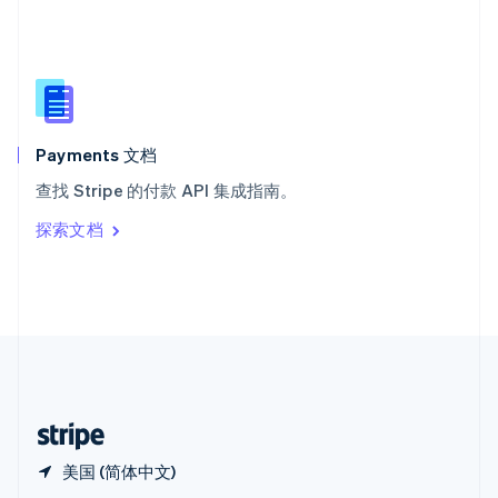
Español
English
新加坡
English
简体中文
新西兰
English
匈牙利
English
Payments 文档
意大利
查找 Stripe 的付款 API 集成指南。
Italiano
English
印度
探索文档
English
英国
English
直布罗陀
English
中国内地
简体中文
English
中国香港特别行政区
English
简体中文
美国 (简体中文)