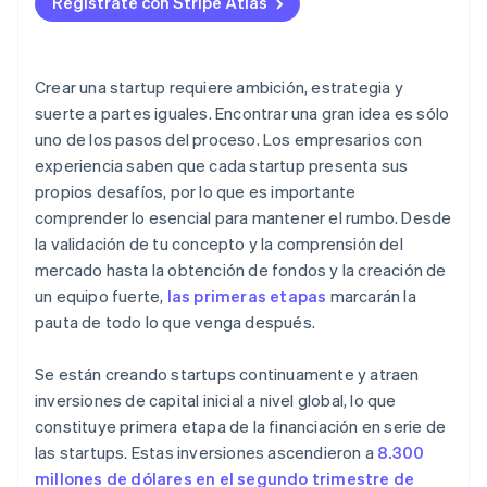
interés
Regístrate con Stripe Atlas
Explora entidades incubadoras y aceleradoras de
Escala el producto y las operaciones
Crea una cultura colaborativa desde el primer día
Aceptar pagos y operaciones bancarias antes de
startups
No tener una estrategia de marketing clara
Usa las redes sociales y forja una presencia
tener el EIN
Invierte en el desarrollo y crecimiento de tus
Utiliza préstamos o financiación basada en los
Ignorar los comentarios
equipos
Haz marketing de contenidos y posicionamiento en
Compra de acciones iniciales sin efectivo
Crear una
startup
requiere ambición, estrategia y
ingresos
buscadores (SEO) desde el principio
suerte a partes iguales. Encontrar una gran idea es sólo
Extenderse demasiado
Fomenta la rendición de cuentas y la resiliencia
Presentación automática de la elección fiscal 83(b)
uno de los pasos del proceso. Los empresarios con
Establece contactos con personas influyentes del
Descuidar la cultura de la empresa
Documentación legal para empresas de primer nivel
experiencia saben que cada
startup
presenta sus
sector
propios desafíos, por lo que es importante
Subestimar a la competencia
Un año gratis de Stripe Payments, más 50 000 $ en
Establece un programa de recomendaciones
comprender lo esencial para mantener el rumbo. Desde
créditos y descuentos para socios
No tener un plan claro de salida o crecimiento
la validación de tu concepto y la comprensión del
Crea expectación con un acceso anticipado o el
mercado hasta la obtención de fondos y la creación de
lanzamiento de una versión beta
un equipo fuerte,
las primeras etapas
marcarán la
Contacta con prensa y blogs especializados
pauta de todo lo que venga después.
Reúne los primeros testimonios y pruebas sociales
Se están creando
startups
continuamente y atraen
Haz que tus primeros usuarios sigan estando
inversiones de capital inicial a nivel global, lo que
comprometidos e involucrados
constituye primera etapa de la financiación en serie de
las
startups
. Estas inversiones ascendieron a
8.300
millones de dólares en el segundo trimestre de