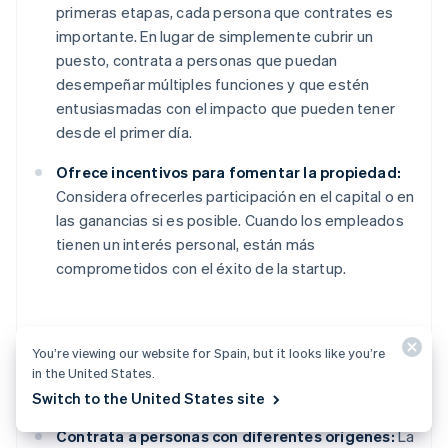
primeras etapas, cada persona que contrates es
importante. En lugar de simplemente cubrir un
puesto, contrata a personas que puedan
desempeñar múltiples funciones y que estén
entusiasmadas con el impacto que pueden tener
desde el primer día.
Ofrece incentivos para fomentar la propiedad:
Considera ofrecerles participación en el capital o en
las ganancias si es posible. Cuando los empleados
tienen un interés personal, están más
comprometidos con el éxito de la startup.
Prioriza la diversidad de
You’re viewing our website for Spain, but it looks like you’re
in the United States.
pensamiento y experiencia
Switch to the United States site
Contrata a personas con diferentes orígenes:
La