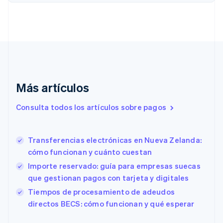
简体中文
English
Chipre
English
Croacia
English
Italiano
Dinamarca
English
Emiratos Árabes Unidos
English
Más artículos
Eslovaquia
Consulta todos los artículos sobre pagos
English
Eslovenia
English
Italiano
España
Transferencias electrónicas en Nueva Zelanda:
Español
English
cómo funcionan y cuánto cuestan
Estados Unidos
Importe reservado: guía para empresas suecas
English
Español
简体中文
Estonia
que gestionan pagos con tarjeta y digitales
English
Tiempos de procesamiento de adeudos
Finlandia
directos BECS: cómo funcionan y qué esperar
English
Svenska
Francia