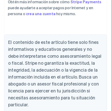
Obtén más información sobre cómo
Stripe Payments
puede ayudarte a aceptar pagos por Internet y en
persona o
crea una cuenta
hoy mismo.
Alemania
El contenido de este artículo tiene solo fines
Deutsch
English
Australia
informativos y educativos generales y no
English
debe interpretarse como asesoramiento legal
Austria
o fiscal. Stripe no garantiza la exactitud, la
Deutsch
English
Bélgica
integridad, la adecuación o la vigencia de la
Nederlands
Français
Deutsch
English
información incluida en el artículo. Busca un
Brasil
abogado o un asesor fiscal profesional y con
Português
English
Bulgaria
licencia para ejercer en tu jurisdicción si
English
necesitas asesoramiento para tu situación
Canadá
English
Français
particular.
China continental