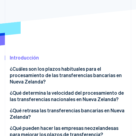
Sector público
Radar
Comercio minorista
Prevención de fraude
Atlas
Constitución de una startup
Ecosystem
Climate
Eliminación de dióxido de carbono
Socios
Stripe App Marketplace
Identity
Introducción
Verificación de identidad en línea
¿Cuáles son los plazos habituales para el
procesamiento de las transferencias bancarias en
Nueva Zelanda?
¿Qué determina la velocidad del procesamiento de
Stripe Sessions 2026
Descubre cómo Stripe está construyendo la infraestructu
las transferencias nacionales en Nueva Zelanda?
para la IA.
¿Qué bancos están involucrados?
¿Qué retrasa las transferencias bancarias en Nueva
Ver ahora
Zelanda?
Momento del día
¿Qué pueden hacer las empresas neozelandesas
Tiempo de respuesta del banco receptor
para mejorar los plazos de transferencia?