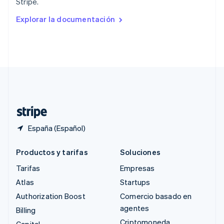
Stripe.
English
Rumanía
Explorar la documentación
English
Singapur
English
简体中文
Suecia
Svenska
English
Suiza
Deutsch
Français
Italiano
English
Tailandia
ไทย
English
España (Español)
Productos y tarifas
Soluciones
Tarifas
Empresas
Atlas
Startups
Authorization Boost
Comercio basado en
agentes
Billing
Criptomoneda
Capital