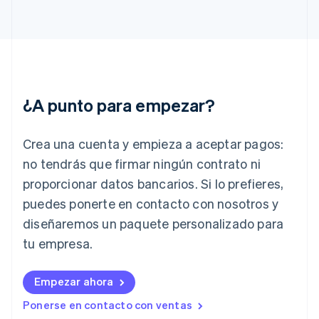
Français
English
Gibraltar
English
Grecia
English
Hungría
English
¿A punto para empezar?
India
English
Irlanda
Crea una cuenta y empieza a aceptar pagos:
English
no tendrás que firmar ningún contrato ni
Italia
proporcionar datos bancarios. Si lo prefieres,
Italiano
English
Japón
puedes ponerte en contacto con nosotros y
日本語
English
diseñaremos un paquete personalizado para
Letonia
English
tu empresa.
Liechtenstein
Deutsch
English
Empezar ahora
Lituania
English
Ponerse en contacto con ventas
Luxemburgo