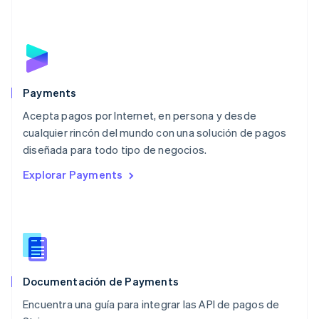
Français
Deutsch
English
Malasia
English
简体中文
Malta
English
México
Español
English
Payments
Noruega
Acepta pagos por Internet, en persona y desde
English
cualquier rincón del mundo con una solución de pagos
Nueva Zelanda
English
diseñada para todo tipo de negocios.
Países Bajos
Explorar Payments
Nederlands
English
Polonia
English
Portugal
Português
English
RAE de Hong Kong, China
English
简体中文
Documentación de Payments
Reino Unido
English
Encuentra una guía para integrar las API de pagos de
República Checa