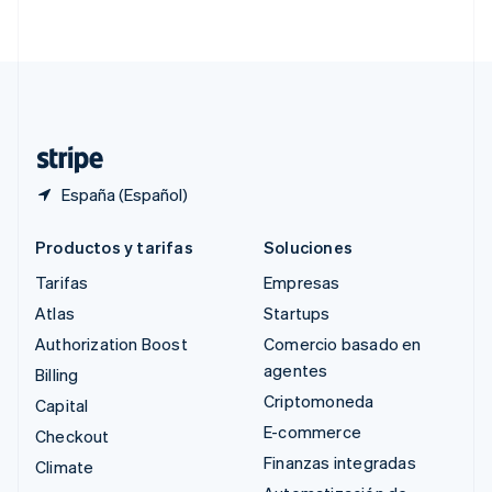
English
简体中文
Suecia
Svenska
English
Suiza
Deutsch
Français
Italiano
English
Tailandia
ไทย
English
España (Español)
Productos y tarifas
Soluciones
Tarifas
Empresas
Atlas
Startups
Authorization Boost
Comercio basado en
agentes
Billing
Criptomoneda
Capital
E-commerce
Checkout
Finanzas integradas
Climate