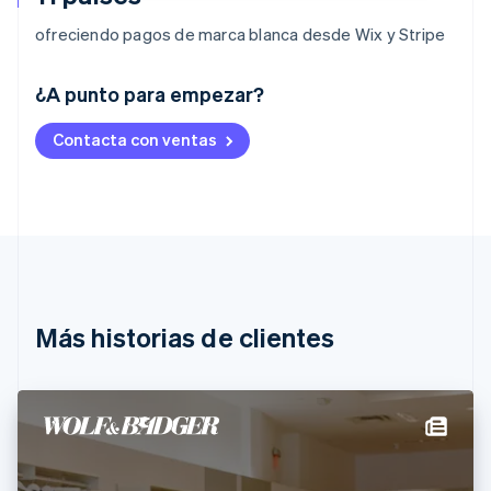
ofreciendo pagos de marca blanca desde Wix y Stripe
Alemania
¿A punto para empezar?
Deutsch
English
Australia
Contacta con ventas
English
Austria
Deutsch
English
Bélgica
Nederlands
Français
Deutsch
English
Brasil
Português
English
Bulgaria
English
Más historias de clientes
Canadá
English
Français
China continental
简体中文
English
Chipre
English
Croacia