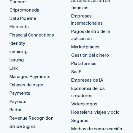
Automatización de
Connect
finanzas
Criptomoneda
Empresas
Data Pipeline
internacionales
Elements
Pagos dentro de la
Financial Connections
aplicación
Identity
Marketplaces
Invoicing
Gestión del dinero
Issuing
Plataformas
Link
SaaS
Managed Payments
Empresas de IA
Enlaces de pago
Economía de los
Payments
creadores
Payouts
Videojuegos
Radar
Hostelería, viajes y ocio
Revenue Recognition
Seguros
Stripe Sigma
Medios de comunicación