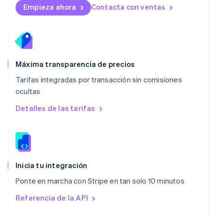
English
Empieza ahora
Contacta con ventas
México
Español
English
Noruega
English
Nueva Zelanda
English
Máxima transparencia de precios
Países Bajos
Tarifas integradas por transacción sin comisiones
Nederlands
English
ocultas
Polonia
English
Detalles de las tarifas
Portugal
Português
English
RAE de Hong Kong, China
English
简体中文
Reino Unido
English
Inicia tu integración
República Checa
Ponte en marcha con Stripe en tan solo 10 minutos
English
Rumanía
Referencia de la API
English
Singapur