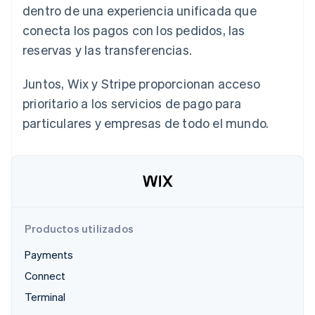
dentro de una experiencia unificada que
Sector público
Radar
Comercio minorista
conecta los pagos con los pedidos, las
Prevención de fraude
reservas y las transferencias.
Atlas
Constitución de una startup
Ecosystem
Juntos, Wix y Stripe proporcionan acceso
Climate
Eliminación de dióxido de carbono
prioritario a los servicios de pago para
Socios
Stripe App Marketplace
particulares y empresas de todo el mundo.
Identity
Verificación de identidad en línea
Stripe Sessions 2026
Productos utilizados
Descubre cómo Stripe está construyendo la infraestructu
para la IA.
Payments
Ver ahora
Connect
Terminal