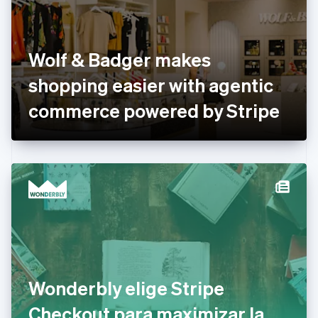
English
Italiano
Dinamarca
English
Emiratos Árabes Unidos
Wolf & Badger makes
English
shopping easier with agentic
Eslovaquia
English
commerce powered by Stripe
Eslovenia
English
Italiano
España
Español
English
Estados Unidos
English
Español
简体中文
Estonia
English
Finlandia
English
Svenska
Francia
Français
English
Gibraltar
Wonderbly elige Stripe
English
Checkout para maximizar la
Grecia