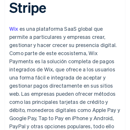
Stripe
Métodos de
Recognition
Empresa
aplicación
suscripciones
pago
Automatización
Marketplaces
Ofrecer facturación
Acceso a más
contable
Hoja de ruta del
Gestión del dinero
basada en el consumo
de 125
Stripe Sigma
producto
Plataformas
Emitir tarjetas virtuales
Terminal
Informes
Stripe Sessions:
SaaS
con stablecoins
Wix
es una plataforma SaaS global que
Pagos en
personalizados
nuestro evento anual
Aprovisiona y gestiona
persona
Data Pipeline
Empleo
servicios con agentes
permite a particulares y empresas crear,
Authorization
Sincronización
Sala de prensa
gestionar y hacer crecer su presencia digital.
Boost
de datos
Stripe Press
Por sector
Optimizaciones
Como parte de este ecosistema, Wix
de aceptación
Recursos
Payments es la solución completa de pagos
Link
Empresas de IA
Proceso de
Economía de los
Contacto
integrados de Wix, que ofrece a los usuarios
creadores
Integraciones de
compra
Videojuegos
aplicaciones
una forma fácil e integrada de aceptar y
acelerado
Financial
Contacta con ventas
Hostelería, viajes y ocio
Muestras de código
Connections
Conviértete en socio
gestionar pagos directamente en sus sitios
Blog de
Datos de ctas.
Seguros
desarrolladores
web. Las empresas pueden ofrecer métodos
financieras
Medios de
Estado de la API
vinculadas
como las principales tarjetas de crédito y
comunicación y
entretenimiento
débito, monederos digitales como Apple Pay y
Entidades sin ánimo de
Google Pay, Tap to Pay en iPhone y Android,
Más
lucro
Product roadmap
Servicios para
PayPal y otras opciones populares, todo ello
Descubre lo que viene
profesionales