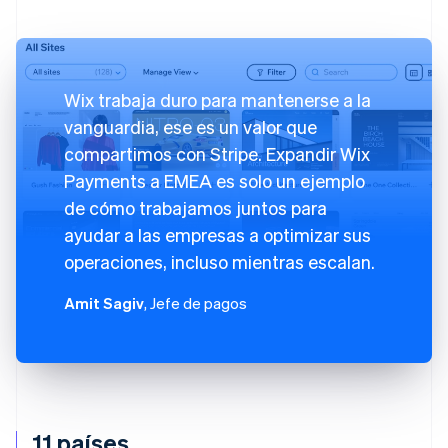
Wix trabaja duro para mantenerse a la
vanguardia, ese es un valor que
compartimos con Stripe. Expandir Wix
Payments a EMEA es solo un ejemplo
de cómo trabajamos juntos para
ayudar a las empresas a optimizar sus
operaciones, incluso mientras escalan.
Amit Sagiv
, Jefe de pagos
11 países