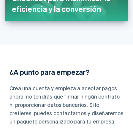
English
eficiencia y la conversión
Hungría
English
India
English
Irlanda
English
Italia
Italiano
English
Japón
日本語
English
¿A punto para empezar?
Letonia
English
Liechtenstein
Crea una cuenta y empieza a aceptar pagos
Deutsch
English
Lituania
ahora: no tendrás que firmar ningún contrato
English
ni proporcionar datos bancarios. Si lo
Luxemburgo
prefieres, puedes contactarnos y diseñaremos
Français
Deutsch
English
Malasia
un paquete personalizado para tu empresa.
English
简体中文
Malta