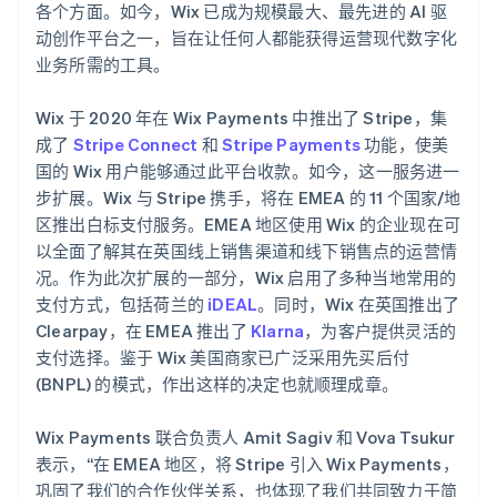
各个方面。如今，Wix 已成为规模最大、最先进的 AI 驱
动创作平台之一，旨在让任何人都能获得运营现代数字化
业务所需的工具。
Wix 于 2020 年在 Wix Payments 中推出了 Stripe，集
成了
Stripe Connect
和
Stripe Payments
功能，使美
国的 Wix 用户能够通过此平台收款。如今，这一服务进一
步扩展。Wix 与 Stripe 携手，将在 EMEA 的 11 个国家/地
区推出白标支付服务。EMEA 地区使用 Wix 的企业现在可
以全面了解其在英国线上销售渠道和线下销售点的运营情
况。作为此次扩展的一部分，Wix 启用了多种当地常用的
支付方式，包括荷兰的
iDEAL
。同时，Wix 在英国推出了
Clearpay，在 EMEA 推出了
Klarna
，为客户提供灵活的
支付选择。鉴于 Wix 美国商家已广泛采用先买后付
(BNPL) 的模式，作出这样的决定也就顺理成章。
Wix Payments 联合负责人 Amit Sagiv 和 Vova Tsukur
表示，“在 EMEA 地区，将 Stripe 引入 Wix Payments，
巩固了我们的合作伙伴关系，也体现了我们共同致力于简