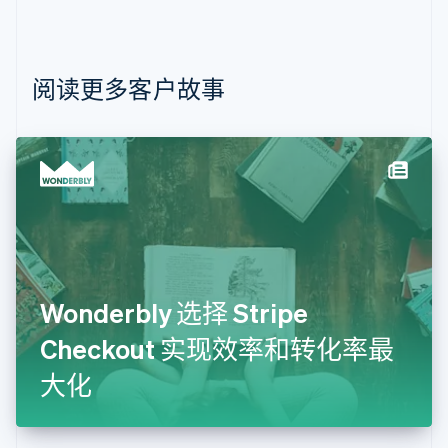
保加利亚
English
比利时
Nederlands
Français
Deutsch
English
阅读更多客户故事
波兰
English
丹麦
English
德国
Deutsch
English
法国
Français
English
芬兰
English
Svenska
Wonderbly 选择 Stripe
荷兰
Nederlands
English
Checkout 实现效率和转化率最
加拿大
English
Français
大化
捷克
English
克罗地亚
English
Italiano