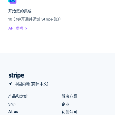
匈牙利
English
开始您的集成
意大利
10 分钟开通并运营 Stripe 账户
Italiano
English
印度
API 参考
English
英国
English
直布罗陀
English
中国内地
简体中文
English
中国香港特别行政区
English
简体中文
中国内地 (简体中文)
产品和定价
解决方案
定价
企业
Atlas
初创公司