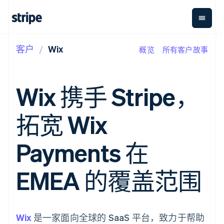
客户
Wix
概览
所有客户故事
按企业阶段
文档
学习
支付
营收
资金管
平台
理
易市
大型企业
Stripe 文档
博客
Payments
Billing
初创企业
API 参考文档
客户案例
Wix 携手 Stripe，
在线支付
经常性收入
Global
Conn
库与 SDK
指南
Payment links
Metronome
Payouts
Stripe Apps
按用量计费
平台
拓宽 Wix
无代码支付
Subscriptions
向第三
按应用场景
Checkout
方打款
支持
预构建支付界
订阅管理
指南
智能体商务
Payments 在
面
Invoicing
加密货币
获取支持
一次性或定期
Elements
电子商务
接受线上付款
托管支持方案
灵活的 UI 组件
账单
嵌入式金融
实施预置结账流程
专业服务
EMEA 的覆盖范围
支付方式
Tax
财务自动化
构建平台或交易市场
支持 125 种以
销售税和增值
全球化企业
管理订阅
上
税自动化
应用内支付
提供按用量计费
Authorization
Revenue
交易市场
发行稳定币支持的支付卡
Boost
Recognition
公司
资金管理
通过智能体配置和管理服
Wix
支付成功率优
是一家面向全球的 SaaS 平台，致力于帮助
会计自动化
平台
务