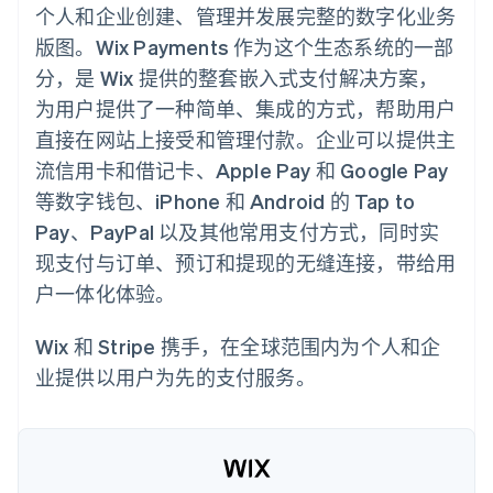
化
Stripe Sigma
产品路线图
个人和企业创建、管理并发展完整的数字化业务
SaaS
自定义报告
Link
Sessions 年度大会
版图。Wix Payments 作为这个生态系统的一部
加速结账
Data Pipeline
招聘
数据同步
资讯中心
分，是 Wix 提供的整套嵌入式支付解决方案，
资源
Stripe Press
为用户提供了一种简单、集成的方式，帮助用户
按行业
应用集成
直接在网站上接受和管理付款。企业可以提供主
AI 企业
代码示例
更多
流信用卡和借记卡、Apple Pay 和 Google Pay
创作者经济
开发者博客
联系
Product roadmap
游戏
API 状态
等数字钱包、iPhone 和 Android 的 Tap to
了解未来规划
酒店、旅游与休闲
联系销售
Pay、PayPal 以及其他常用支付方式，同时实
保险
Radar
成为合作伙伴
媒体与娱乐
欺诈防范
现支付与订单、预订和提现的无缝连接，带给用
非营利组织
Atlas
专业服务
户一体化体验。
初创企业注册
公共部门
零售
Climate
Wix 和 Stripe 携手，在全球范围内为个人和企
碳移除
业提供以用户为先的支付服务。
生态系统
合作伙伴
Stripe App Marketplace
Stripe Sessions 2026