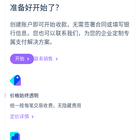
准备好开始了？
日本
日本語
English
瑞典
创建账户即可开始收款，无需签署合同或填写银
Svenska
English
瑞士
行信息。您也可以联系我们，为您的企业定制专
Deutsch
Français
Italiano
English
属支付解决方案。
塞浦路斯
English
斯洛伐克
开始
联系销售
English
斯洛文尼亚
English
Italiano
泰国
ไทย
English
希腊
价格始终透明
English
统一按每笔交易收费，无隐藏费用
西班牙
Español
English
定价详情
新加坡
English
简体中文
新西兰
English