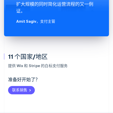
扩大规模的同时简化运营流程的又一例
证。
Amit Sagiv
，支付主管
11 个国家/地区
阿联酋
English
提供 Wix 和 Stripe 的白标支付服务
爱尔兰
English
爱沙尼亚
准备好开始了？
English
奥地利
联系销售
Deutsch
English
澳大利亚
English
巴西
Português
English