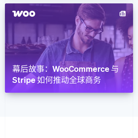
拉脱维亚
English
立陶宛
English
列支敦士登
Deutsch
English
卢森堡
Français
Deutsch
English
罗马尼亚
English
幕后故事：WooCommerce 与
马尔他
English
Stripe 如何推动全球商务
马来西亚
English
简体中文
美国
English
Español
简体中文
墨西哥
Español
English
挪威
English
葡萄牙
Português
English