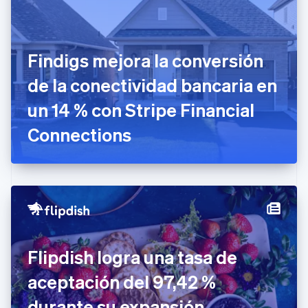
English
Croacia
English
Italiano
Dinamarca
Findigs mejora la conversión
English
Emiratos Árabes Unidos
de la conectividad bancaria en
English
un 14 % con Stripe Financial
Eslovaquia
English
Connections
Eslovenia
English
Italiano
España
Español
English
Estados Unidos
English
Español
简体中文
Estonia
English
Finlandia
Flipdish logra una tasa de
English
Svenska
Francia
aceptación del 97,42 %
Français
English
Gibraltar
durante su expansión