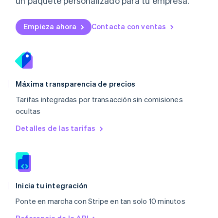
un paquete personalizado para tu empresa.
English
简体中文
Malta
English
Empieza ahora
Contacta con ventas
México
Español
English
Noruega
English
Nueva Zelanda
English
Máxima transparencia de precios
Países Bajos
Tarifas integradas por transacción sin comisiones
Nederlands
English
ocultas
Polonia
English
Detalles de las tarifas
Portugal
Português
English
RAE de Hong Kong, China
English
简体中文
Reino Unido
English
Inicia tu integración
República Checa
Ponte en marcha con Stripe en tan solo 10 minutos
English
Rumanía