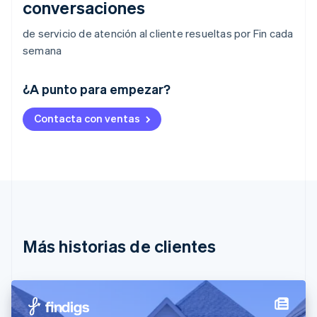
conversaciones
de servicio de atención al cliente resueltas por Fin cada
semana
Alemania
¿A punto para empezar?
Deutsch
English
Australia
Contacta con ventas
English
Austria
Deutsch
English
Bélgica
Nederlands
Français
Deutsch
English
Brasil
Português
English
Bulgaria
English
Más historias de clientes
Canadá
English
Français
China continental
简体中文
English
Chipre