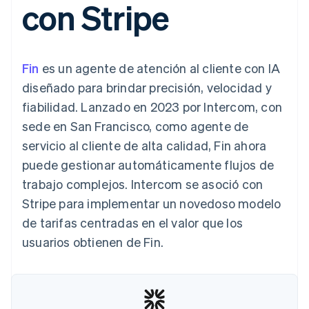
con Stripe
Métodos de
Recognition
Empresa
aplicación
suscripciones
pago
Automatización
Marketplaces
Ofrecer facturación
Acceso a más
contable
Hoja de ruta del
Gestión del dinero
basada en el consumo
de 125
Stripe Sigma
producto
Plataformas
Emitir tarjetas virtuales
Terminal
Informes
Stripe Sessions:
SaaS
con stablecoins
Fin
es un agente de atención al cliente con IA
Pagos en
personalizados
nuestro evento anual
Aprovisiona y gestiona
persona
Data Pipeline
Empleo
servicios con agentes
diseñado para brindar precisión, velocidad y
Authorization
Sincronización
Sala de prensa
fiabilidad. Lanzado en 2023 por Intercom, con
Boost
de datos
Stripe Press
Por sector
Optimizaciones
sede en San Francisco, como agente de
de aceptación
Recursos
servicio al cliente de alta calidad, Fin ahora
Link
Empresas de IA
Proceso de
Economía de los
Contacto
puede gestionar automáticamente flujos de
creadores
Integraciones de
compra
Videojuegos
aplicaciones
trabajo complejos. Intercom se asoció con
acelerado
Financial
Contacta con ventas
Hostelería, viajes y ocio
Muestras de código
Connections
Conviértete en socio
Stripe para implementar un novedoso modelo
Blog de
Datos de ctas.
Seguros
desarrolladores
de tarifas centradas en el valor que los
financieras
Medios de
Estado de la API
vinculadas
usuarios obtienen de Fin.
comunicación y
entretenimiento
Entidades sin ánimo de
Más
lucro
Product roadmap
Servicios para
Descubre lo que viene
profesionales