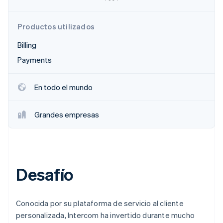
Sector público
Radar
Comercio minorista
Prevención de fraude
Productos utilizados
Atlas
Billing
Constitución de una startup
Ecosystem
Payments
Climate
Eliminación de dióxido de carbono
Socios
Stripe App Marketplace
Identity
En todo el mundo
Verificación de identidad en línea
Grandes empresas
Stripe Sessions 2026
Descubre cómo Stripe está construyendo la infraestructu
Desafío
para la IA.
Ver ahora
Conocida por su plataforma de servicio al cliente
personalizada, Intercom ha invertido durante mucho