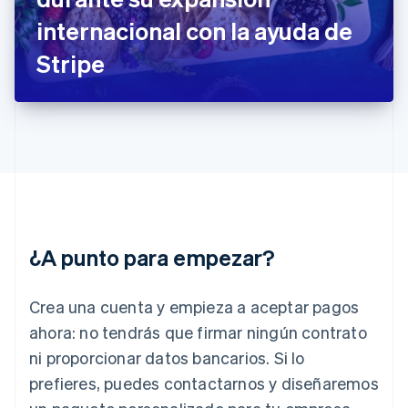
English
internacional con la ayuda de
Grecia
English
Stripe
Hungría
English
India
English
Irlanda
English
Italia
Italiano
English
Japón
日本語
English
¿A punto para empezar?
Letonia
English
Liechtenstein
Crea una cuenta y empieza a aceptar pagos
Deutsch
English
Lituania
ahora: no tendrás que firmar ningún contrato
English
ni proporcionar datos bancarios. Si lo
Luxemburgo
prefieres, puedes contactarnos y diseñaremos
Français
Deutsch
English
Malasia