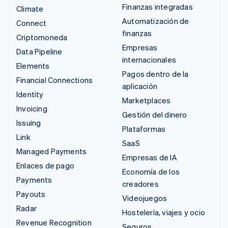
Finanzas integradas
Climate
Automatización de
Connect
finanzas
Criptomoneda
Empresas
Data Pipeline
internacionales
Elements
Pagos dentro de la
Financial Connections
aplicación
Identity
Marketplaces
Invoicing
Gestión del dinero
Issuing
Plataformas
Link
SaaS
Managed Payments
Empresas de IA
Enlaces de pago
Economía de los
Payments
creadores
Payouts
Videojuegos
Radar
Hostelería, viajes y ocio
Revenue Recognition
Seguros