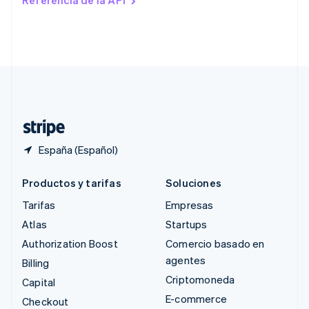
Referencia de la API
English
Singapur
English
简体中文
Suecia
Svenska
English
Suiza
Deutsch
Français
Italiano
English
Tailandia
ไทย
English
España (Español)
Productos y tarifas
Soluciones
Tarifas
Empresas
Atlas
Startups
Authorization Boost
Comercio basado en
agentes
Billing
Criptomoneda
Capital
E-commerce
Checkout