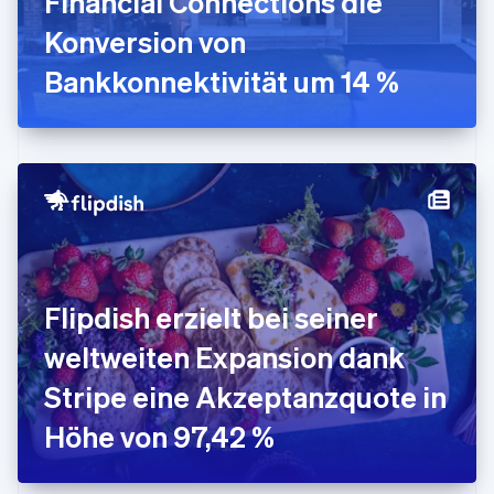
Financial Connections die
Indien
Konversion von
English
Irland
Bankkonnektivität um 14 %
English
Italien
Italiano
English
Japan
日本語
English
Kanada
English
Français
Kroatien
English
Italiano
Lettland
English
Flipdish erzielt bei seiner
Liechtenstein
Deutsch
English
weltweiten Expansion dank
Litauen
Stripe eine Akzeptanzquote in
English
Luxemburg
Höhe von 97,42 %
Français
Deutsch
English
Malaysia
English
简体中文