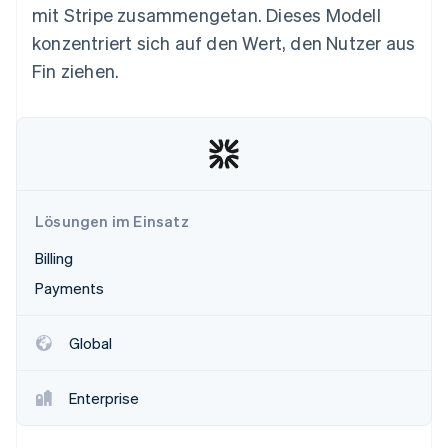
Betrugsprävention
mit Stripe zusammengetan. Dieses Modell
Ecosystem
Atlas
konzentriert sich auf den Wert, den Nutzer aus
Start-up-Gründung
Partner
Fin ziehen.
Stripe App-Marktplatz
Climate
CO₂-Entnahme
Stripe-Sessions 2026
Lösungen im Einsatz
Erfahren Sie, wie Stripe Lösungen für die Wirtschaft
Billing
Jetzt ansehen
Payments
Global
Enterprise