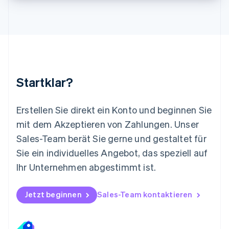
Malta
English
Mexiko
Español
English
Neuseeland
English
Niederlande
Nederlands
English
Startklar?
Norwegen
English
Österreich
Erstellen Sie direkt ein Konto und beginnen Sie
Deutsch
English
mit dem Akzeptieren von Zahlungen. Unser
Polen
Sales-Team berät Sie gerne und gestaltet für
English
Portugal
Sie ein individuelles Angebot, das speziell auf
Português
English
Ihr Unternehmen abgestimmt ist.
Rumänien
English
Schweden
Jetzt beginnen
Sales-Team kontaktieren
Svenska
English
Schweiz
Deutsch
Français
Italiano
English