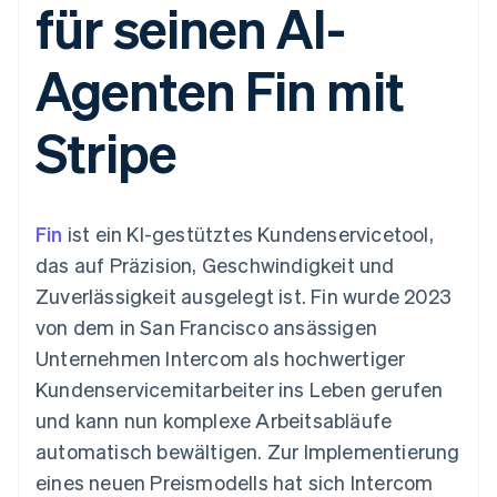
für seinen AI-
Data Pipeline
Geldmanagement
Marktplatz auf
Zugriff auf mehr als
Datensynchronisierung
Produkt-Roadmap
Plattformen
Grundlagen der
125
Stripe Sessions
SaaS
Abonnementverwaltung
Agenten Fin mit
Terminal
Karriere
Zahlungen vor Ort
Newsroom
So setzen Sie
Authorization
Stripe Press
nutzungsbasierte
Stripe
Boost
Abrechnung um
Nach Branche
Optimierung der
Stablecoin-gestützte
Autorisierungsraten
Karten ausgeben: So
Link
KI-Unternehmen
Kontakt
geht´s
Beschleunigter
Creator Economy
Bereitstellung und
Fin
Bezahlvorgang
ist ein KI-gestütztes Kundenservicetool,
Gaming
Verwaltung von
Sales-Team
Financial
Bewirtung, Reisen und
Diensten mit Agenten
kontaktieren
das auf Präzision, Geschwindigkeit und
Connections
Freizeit
Partner werden
Verbundene
Versicherungen
Zuverlässigkeit ausgelegt ist. Fin wurde 2023
Medien und
Finanzdaten
von dem in San Francisco ansässigen
Unterhaltung
Ressourcen
Gemeinnützige
Unternehmen Intercom als hochwertiger
Organisationen
Kundenservicemitarbeiter ins Leben gerufen
Fachdienstleistungen
App-Integrationen
Mehr
Öffentlicher Sektor
Code-Beispiele
und kann nun komplexe Arbeitsabläufe
Product roadmap
Einzelhandel
Entwickler-Blog
automatisch bewältigen. Zur Implementierung
Ausblick
API-Status
eines neuen Preismodells hat sich Intercom
Radar