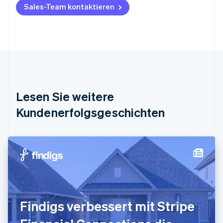
Belgien
Sales-Team kontaktieren
Nederlands
Français
Deutsch
English
Brasilien
Português
English
Bulgarien
English
Dänemark
English
Deutschland
Lesen Sie weitere
Deutsch
English
Estland
Kundenerfolgsgeschichten
English
Festlandchina
简体中文
English
Finnland
English
Svenska
Frankreich
Français
English
Gibraltar
English
Findigs verbessert mit Stripe
Griechenland
English