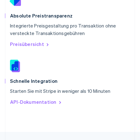
Singapur
English
简体中文
Slowakei
Absolute Preistransparenz
English
Integrierte Preisgestaltung pro Transaktion ohne
Slowenien
versteckte Transaktionsgebühren
English
Italiano
Sonderverwaltungsregion Hongkong,
Preisübersicht
China
English
简体中文
Spanien
Español
English
Thailand
ไทย
English
Schnelle Integration
Tschechische Republik
Starten Sie mit Stripe in weniger als 10 Minuten
English
Ungarn
API-Dokumentation
English
Vereinigte Arabische Emirate
English
Vereinigte Staaten
English
Español
简体中文
Vereinigtes Königreich