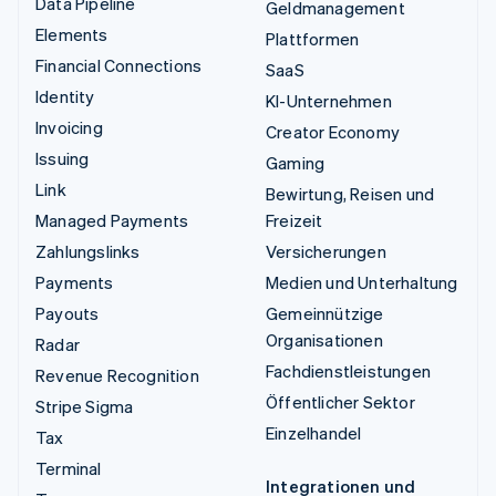
Data Pipeline
Geldmanagement
Elements
Plattformen
Financial Connections
SaaS
Identity
KI-Unternehmen
Invoicing
Creator Economy
Issuing
Gaming
Link
Bewirtung, Reisen und
Managed Payments
Freizeit
Zahlungslinks
Versicherungen
Payments
Medien und Unterhaltung
Payouts
Gemeinnützige
Organisationen
Radar
Fachdienstleistungen
Revenue Recognition
Öffentlicher Sektor
Stripe Sigma
Einzelhandel
Tax
Terminal
Integrationen und