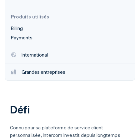
Découvrez les prochaines évolutions
Commerce en ligne
Radar
Produits utilisés
Prévention de la fraude
Écosystème
Billing
Atlas
Constitution de start-up
Payments
Partenaires
Climate
Stripe App Marketplace
Élimination du carbone
International
Identity
Vérification de l'identité
Grandes entreprises
Stripe Sessions 2026
Défi
Découvrez comment Stripe construit l’infrastructure écono
Regarder la vidéo
Connu pour sa plateforme de service client
personnalisée, Intercom investit depuis longtemps