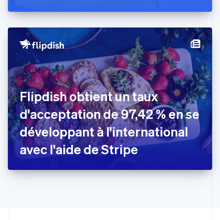
Estonie
English
États-Unis
English
Español
简体中文
Finlande
English
Svenska
France
Français
English
Gibraltar
Flipdish obtient un taux
English
Grèce
d'acceptation de 97,42 % en se
English
Hongrie
développant à l'international
English
Inde
avec l'aide de Stripe
English
Irlande
English
Italie
Italiano
English
Japon
日本語
English