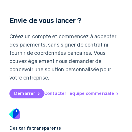
Lettonie
English
Liechtenstein
Envie de vous lancer ?
Deutsch
English
Lituanie
English
Créez un compte et commencez à accepter
Luxembourg
des paiements, sans signer de contrat ni
Français
Deutsch
English
Malaisie
fournir de coordonnées bancaires. Vous
English
简体中文
pouvez également nous demander de
Malte
concevoir une solution personnalisée pour
English
Mexique
votre entreprise.
Español
English
Norvège
English
Démarrer
Contacter l'équipe commerciale
Nouvelle-Zélande
English
Pays-Bas
Nederlands
English
Pologne
English
Des tarifs transparents