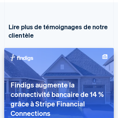
Autriche
Deutsch
English
Belgique
Nederlands
Français
Deutsch
English
Brésil
Lire plus de témoignages de notre
Português
English
clientèle
Bulgarie
English
Canada
English
Français
Chine continentale
简体中文
English
Chypre
English
Croatie
English
Italiano
Findigs augmente la
Danemark
connectivité bancaire de 14 %
English
Émirats arabes unis
grâce à Stripe Financial
English
Espagne
Connections
Español
English