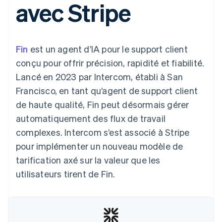
avec Stripe
UI flexibles
Recognition
l’application
Gérer des
Moyens de
Comptabilité
Entreprise
Marketplaces
abonnements
paiement
automatisée
Gestion financière
Proposer une
Accès à plus
Stripe Sigma
Roadmap produit
Plateformes
facturation à l'usage
de 125
Rapports
Sessions : conférence
SaaS
Émettre des cartes
Fin
est un agent d’IA pour le support client
Terminal
personnalisés
annuelle
bancaires adossées à
Paiements en
Data Pipeline
Carrières
des stablecoins
conçu pour offrir précision, rapidité et fiabilité.
personne
Synchronisation
Communiqués de
Fournir et gérer des
Lancé en 2023 par Intercom, établi à San
Authorization
des données
presse
services avec des
Par secteur
Boost
Stripe Press
agents
Francisco, en tant qu’agent de support client
Acceptation
de haute qualité, Fin peut désormais gérer
optimisée
Entreprises d'IA
Link
Économie des
automatiquement des flux de travail
Paiements
créateurs
Contact
Ressources
Jeux
complexes. Intercom s’est associé à Stripe
accélérés
Hôtellerie, voyages et
Financial
Contacter notre équipe
pour implémenter un nouveau modèle de
loisirs
Intégrations
Connections
Assurance
d'applications
Comptes
tarification axé sur la valeur que les
Devenir partenaire
Médias et
Exemples de code
financiers
utilisateurs tirent de Fin.
divertissements
Blog des développeurs
associés
Organisations à but
non lucratif
État de l'API
Services aux
Plus
entreprises
Product roadmap
Secteur public