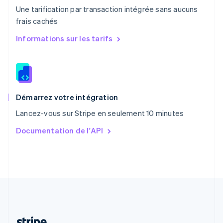
Portugal
Une tarification par transaction intégrée sans aucuns
Português
English
frais cachés
R.A.S. de Hong Kong, Chine
English
简体中文
Informations sur les tarifs
République tchèque
English
Roumanie
English
Royaume-Uni
English
Démarrez votre intégration
Singapour
Lancez-vous sur Stripe en seulement 10 minutes
English
简体中文
Slovaquie
Documentation de l'API
English
Slovénie
English
Italiano
Suède
Svenska
English
Suisse
Deutsch
Français
Italiano
English
Thaïlande
ไทย
English