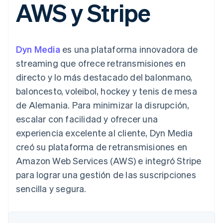
AWS y Stripe
Métodos de
Recognition
Empresa
aplicación
suscripciones
pago
Automatización
Marketplaces
Ofrecer facturación
Acceso a más
contable
Hoja de ruta del
Gestión del dinero
basada en el consumo
de 125
Stripe Sigma
producto
Plataformas
Emitir tarjetas virtuales
Terminal
Informes
Stripe Sessions:
SaaS
con stablecoins
Dyn Media
es una plataforma innovadora de
Pagos en
personalizados
nuestro evento anual
Aprovisiona y gestiona
persona
Data Pipeline
Empleo
servicios con agentes
streaming que ofrece retransmisiones en
Authorization
Sincronización
Sala de prensa
directo y lo más destacado del balonmano,
Boost
de datos
Stripe Press
Por sector
Optimizaciones
baloncesto, voleibol, hockey y tenis de mesa
de aceptación
Recursos
de Alemania. Para minimizar la disrupción,
Link
Empresas de IA
Proceso de
Economía de los
Contacto
escalar con facilidad y ofrecer una
creadores
Integraciones de
compra
Videojuegos
aplicaciones
experiencia excelente al cliente, Dyn Media
acelerado
Financial
Contacta con ventas
Hostelería, viajes y ocio
Muestras de código
Connections
Conviértete en socio
creó su plataforma de retransmisiones en
Blog de
Datos de ctas.
Seguros
desarrolladores
Amazon Web Services (AWS) e integró Stripe
financieras
Medios de
Estado de la API
vinculadas
para lograr una gestión de las suscripciones
comunicación y
entretenimiento
sencilla y segura.
Entidades sin ánimo de
Más
lucro
Product roadmap
Servicios para
Descubre lo que viene
profesionales