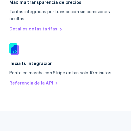
English
Máxima transparencia de precios
Países Bajos
Tarifas integradas por transacción sin comisiones
Nederlands
English
ocultas
Polonia
English
Detalles de las tarifas
Portugal
Português
English
RAE de Hong Kong, China
English
简体中文
Reino Unido
English
Inicia tu integración
República Checa
Ponte en marcha con Stripe en tan solo 10 minutos
English
Rumanía
Referencia de la API
English
Singapur
English
简体中文
Suecia
Svenska
English
Suiza
Deutsch
Français
Italiano
English
Tailandia