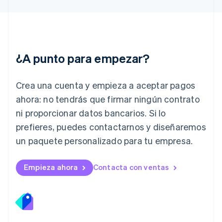
English
Italia
Italiano
English
Japón
日本語
English
¿A punto para empezar?
Letonia
English
Liechtenstein
Crea una cuenta y empieza a aceptar pagos
Deutsch
English
Lituania
ahora: no tendrás que firmar ningún contrato
English
ni proporcionar datos bancarios. Si lo
Luxemburgo
prefieres, puedes contactarnos y diseñaremos
Français
Deutsch
English
Malasia
un paquete personalizado para tu empresa.
English
简体中文
Malta
English
Empieza ahora
Contacta con ventas
México
Español
English
Noruega
English
Nueva Zelanda