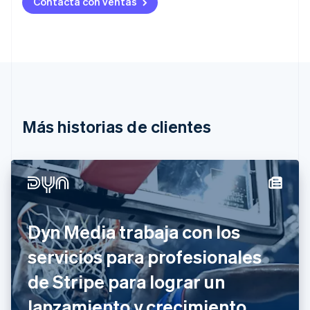
Contacta con ventas
English
Austria
Deutsch
English
Bélgica
Nederlands
Français
Deutsch
English
Brasil
Português
English
Bulgaria
English
Más historias de clientes
Canadá
English
Français
China continental
简体中文
English
Chipre
English
Croacia
Dyn Media trabaja con los
English
Italiano
Dinamarca
servicios para profesionales
English
Emiratos Árabes Unidos
de Stripe para lograr un
English
lanzamiento y crecimiento
Eslovaquia