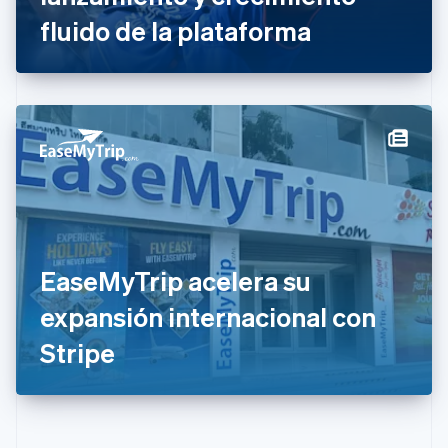
English
fluido de la plataforma
Eslovenia
English
Italiano
España
Español
English
Estados Unidos
English
Español
简体中文
Estonia
English
Finlandia
English
Svenska
Francia
Français
English
Gibraltar
EaseMyTrip acelera su
English
expansión internacional con
Grecia
English
Stripe
Hungría
English
India
English
Irlanda