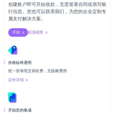
创建账户即可开始收款，无需签署合同或填写银
Svenska
English
瑞士
行信息。您也可以联系我们，为您的企业定制专
Deutsch
Français
Italiano
English
属支付解决方案。
塞浦路斯
English
斯洛伐克
开始
联系销售
English
斯洛文尼亚
English
Italiano
泰国
ไทย
English
希腊
价格始终透明
English
统一按每笔交易收费，无隐藏费用
西班牙
Español
English
定价详情
新加坡
English
简体中文
新西兰
English
匈牙利
English
开始您的集成
意大利