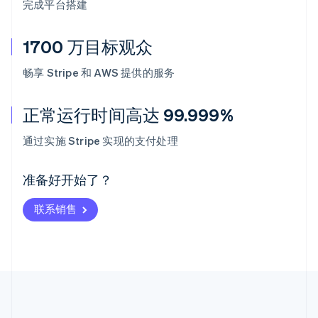
完成平台搭建
1700 万目标观众
畅享 Stripe 和 AWS 提供的服务
正常运行时间高达 99.999%
阿联酋
English
通过实施 Stripe 实现的支付处理
爱尔兰
English
爱沙尼亚
准备好开始了？
English
奥地利
联系销售
Deutsch
English
澳大利亚
English
巴西
Português
English
保加利亚
English
比利时