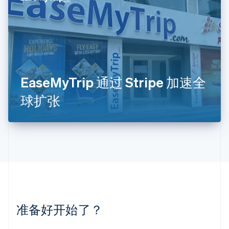
English
列支敦士登
Deutsch
English
卢森堡
Français
Deutsch
English
罗马尼亚
English
EaseMyTrip 通过 Stripe 加速全
马尔他
English
球扩张
马来西亚
English
简体中文
美国
English
Español
简体中文
墨西哥
Español
English
挪威
English
葡萄牙
Português
English
准备好开始了？
日本
日本語
English
瑞典