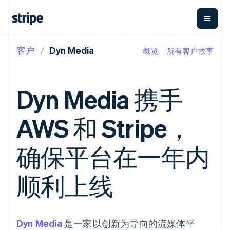
客户
Dyn Media
概览
所有客户故事
按企业阶段
文档
学习
支付
营收
资金管理
平台
易市
大型企业
Stripe 文档
博客
Payments
Billing
Treasury
初创企业
API 参考文档
客户案例
Dyn Media 携手
在线支付
经常性收入
Con
库与 SDK
指南
企业财务
Managed
Metronome
Stripe Apps
Payments
按用量计费
Global
平台
AWS 和 Stripe，
备案商家解决
Payouts
Subscriptions
Capi
按应用场景
方案
平
支持
向第三方
订阅管理
Payment links
客户
指南
智能体商务
确保平台在一年内
打款
Invoicing
Trea
加密货币
获取支持
无代码支付
一次性或定期
Capital
平
电子商务
接受线上付款
托管支持方案
企业融资
Checkout
账单
嵌入
嵌入式金融
实施预置结账流程
专业服务
顺利上线
预构建支付界
Crypto
Tax
融服
财务自动化
构建平台或交易市场
钱包、稳
面
销售税和增值
Iss
全球化企业
管理订阅
定币发行
Elements
税自动化
实体
应用内支付
提供按用量计费
灵活的 UI 组件
和发卡基
Crypto
Revenue
虚拟
交易市场
发行稳定币支持的支付卡
Onramp
Payment
Recognition
础设施
公司
资金管理
通过智能体配置和管理服
可嵌入的
Dyn Media
methods
是一家以创新为导向的流媒体平
会计自动化
平台
务