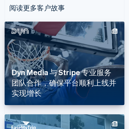
Nederlands
Français
Deutsch
English
阅读更多客户故事
波兰
English
丹麦
English
德国
Deutsch
English
法国
Français
English
芬兰
English
Svenska
Dyn Media 与 Stripe 专业服务
荷兰
Nederlands
English
团队合作，确保平台顺利上线并
加拿大
English
Français
实现增长
捷克
English
克罗地亚
English
Italiano
拉脱维亚
English
立陶宛