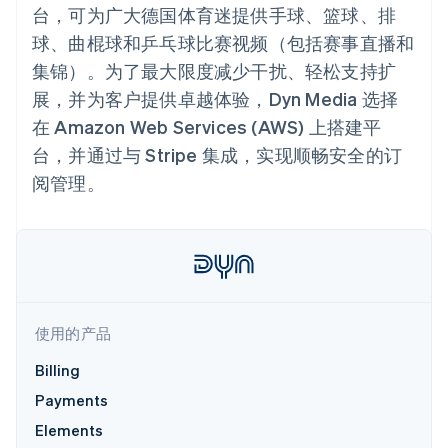
接入 125+ 种支
加密货币
Stripe Sigma
产品路线图
台，可为广大德国体育迷提供手球、篮球、排
SaaS
付方式
自定义报告
购买
Sessions 年度大会
球、曲棍球和乒乓球比赛视频（包括赛事直播和
Terminal
Data Pipeline
招聘
线下支付
数据同步
资讯中心
集锦）。为了最大限度减少干扰、轻松支持扩
Authorization
资源
Stripe Press
Boost
展，并为客户提供卓越体验，Dyn Media 选择
按行业
支付成功率优
应用集成
在 Amazon Web Services (AWS) 上搭建平
化
AI 企业
代码示例
Link
台，并通过与 Stripe 集成，实现顺畅安全的订
创作者经济
开发者博客
联系
加速结账
游戏
API 状态
阅管理。
Financial
酒店、旅游与休闲
联系销售
Connections
保险
成为合作伙伴
关联金融账户
媒体与娱乐
数据
非营利组织
专业服务
公共部门
零售
更多
使用的产品
Product roadmap
了解未来规划
Billing
生态系统
Radar
Payments
合作伙伴
欺诈防范
Elements
Stripe App Marketplace
Atlas