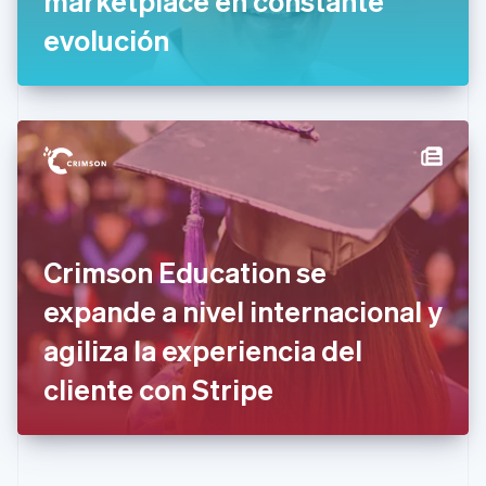
marketplace en constante
English
evolución
Eslovenia
English
Italiano
España
Español
English
Estados Unidos
English
Español
简体中文
Estonia
English
Finlandia
English
Svenska
Francia
Crimson Education se
Français
English
Gibraltar
expande a nivel internacional y
English
agiliza la experiencia del
Grecia
English
cliente con Stripe
Hungría
English
India
English
Irlanda