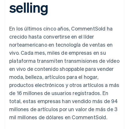
selling
Métodos de
Recognition
Empresa
aplicación
suscripciones
pago
Automatización
Marketplaces
Ofrecer facturación
Acceso a más
contable
Hoja de ruta del
Gestión del dinero
basada en el consumo
de 125
Stripe Sigma
producto
Plataformas
Emitir tarjetas virtuales
Terminal
Informes
Stripe Sessions:
SaaS
con stablecoins
En los últimos cinco años, CommentSold ha
Pagos en
personalizados
nuestro evento anual
Aprovisiona y gestiona
persona
Data Pipeline
Empleo
servicios con agentes
crecido hasta convertirse en el líder
Authorization
Sincronización
Sala de prensa
norteamericano en tecnología de ventas en
Boost
de datos
Stripe Press
Por sector
Optimizaciones
vivo. Cada mes, miles de empresas en su
de aceptación
Recursos
plataforma transmiten transmisiones de vídeo
Link
Empresas de IA
Proceso de
Economía de los
Contacto
en vivo de contenido shoppable para vender
creadores
Integraciones de
compra
Videojuegos
aplicaciones
moda, belleza, artículos para el hogar,
acelerado
Financial
Contacta con ventas
Hostelería, viajes y ocio
Muestras de código
Connections
Conviértete en socio
productos electrónicos y otros artículos a más
Blog de
Datos de ctas.
Seguros
desarrolladores
de 16 millones de usuarios registrados. En
financieras
Medios de
Estado de la API
vinculadas
total, estas empresas han vendido más de 94
comunicación y
entretenimiento
millones de artículos por un valor de más de 3
Entidades sin ánimo de
mil millones de dólares en CommentSold.
Más
lucro
Product roadmap
Servicios para
Descubre lo que viene
profesionales