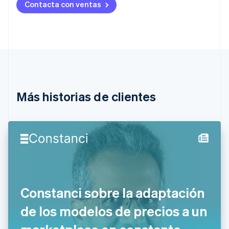
Contacta con ventas
English
Austria
Deutsch
English
Bélgica
Nederlands
Français
Deutsch
English
Brasil
Português
English
Bulgaria
English
Más historias de clientes
Canadá
English
Français
China continental
简体中文
English
Chipre
English
Croacia
English
Italiano
Dinamarca
Constanci sobre la adaptación
English
Emiratos Árabes Unidos
de los modelos de precios a un
English
Eslovaquia