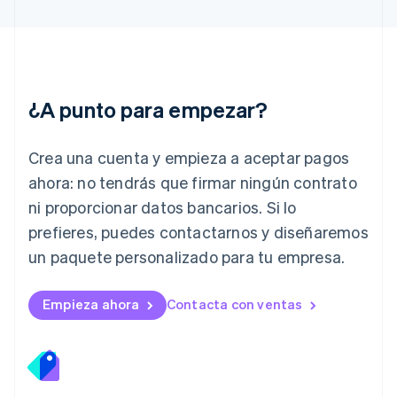
English
Italia
Italiano
English
Japón
日本語
English
¿A punto para empezar?
Letonia
English
Liechtenstein
Crea una cuenta y empieza a aceptar pagos
Deutsch
English
Lituania
ahora: no tendrás que firmar ningún contrato
English
ni proporcionar datos bancarios. Si lo
Luxemburgo
prefieres, puedes contactarnos y diseñaremos
Français
Deutsch
English
Malasia
un paquete personalizado para tu empresa.
English
简体中文
Malta
English
Empieza ahora
Contacta con ventas
México
Español
English
Noruega
English
Nueva Zelanda