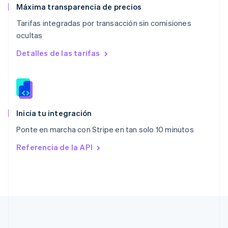
English
Máxima transparencia de precios
Países Bajos
Tarifas integradas por transacción sin comisiones
Nederlands
English
ocultas
Polonia
English
Detalles de las tarifas
Portugal
Português
English
RAE de Hong Kong, China
English
简体中文
Reino Unido
English
Inicia tu integración
República Checa
Ponte en marcha con Stripe en tan solo 10 minutos
English
Rumanía
Referencia de la API
English
Singapur
English
简体中文
Suecia
Svenska
English
Suiza
Deutsch
Français
Italiano
English
Tailandia