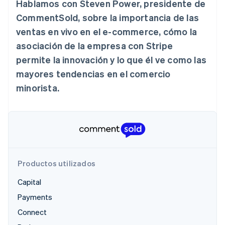
Hablamos con Steven Power, presidente de
Sector público
Radar
Comercio minorista
CommentSold, sobre la importancia de las
Prevención de fraude
ventas en vivo en el e-commerce, cómo la
Atlas
asociación de la empresa con Stripe
Constitución de una startup
Ecosystem
permite la innovación y lo que él ve como las
Climate
Eliminación de dióxido de carbono
mayores tendencias en el comercio
Socios
Stripe App Marketplace
minorista.
Identity
Verificación de identidad en línea
Stripe Sessions 2026
Productos utilizados
Descubre cómo Stripe está construyendo la infraestructu
para la IA.
Capital
Ver ahora
Payments
Connect