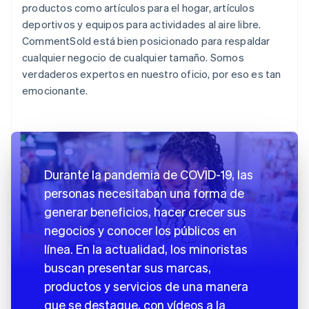
productos como artículos para el hogar, artículos
deportivos y equipos para actividades al aire libre.
CommentSold está bien posicionado para respaldar
cualquier negocio de cualquier tamaño. Somos
verdaderos expertos en nuestro oficio, por eso es tan
emocionante.
Durante la pandemia de COVID-19, las
personas necesitaban una forma de
generar beneficios, hacer crecer sus
negocios y conocer los públicos en
línea. En la actualidad, los minoristas
buscan presentar sus marcas,
productos y servicios de una manera
que se destaque, con vídeos a la