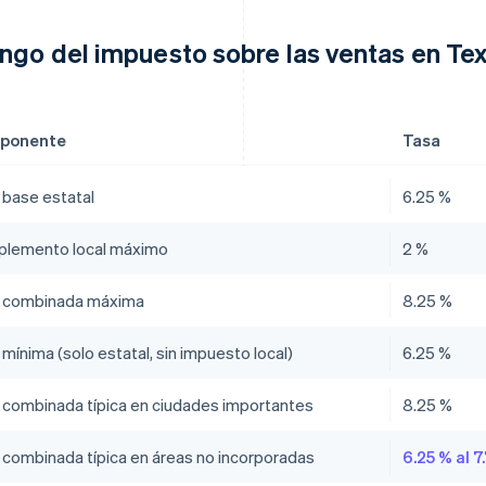
ngo del impuesto sobre las ventas en Te
ponente
Tasa
 base estatal
6.25 %
lemento local máximo
2 %
 combinada máxima
8.25 %
mínima (solo estatal, sin impuesto local)
6.25 %
 combinada típica en ciudades importantes
8.25 %
 combinada típica en áreas no incorporadas
6.25 % al 7