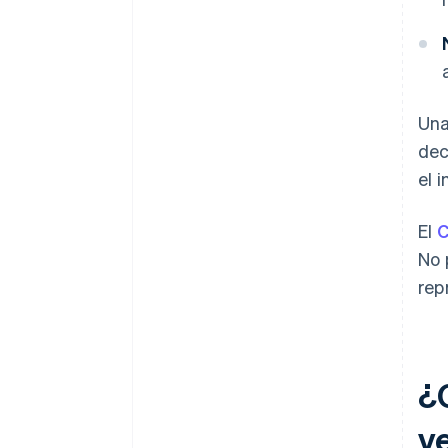
Una
dec
el 
El
C
No 
rep
¿
v