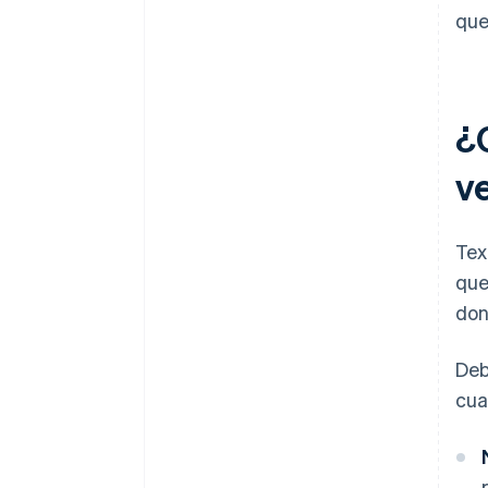
que
¿
v
Tex
que
don
Deb
cua