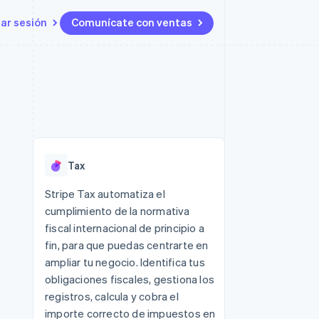
iar sesión
Comunícate con ventas
Recursos
Ecosistema
Contacto
 marketplaces
Más
Integraciones de aplicaciones
Socios
Contacta con ventas
Product roadmap
s
Ejemplos de código
Stripe App Marketplace
Conviértete en socio
Ver lo que viene
ataformas
Blog de desarrolladores
 plataformas
Estado de la API
Radar
e clientes
Prevención de fraude
 platforms
Tax
ncieros
Atlas
Constitución de una startup
 lucro
Stripe Tax automatiza el
cumplimiento de la normativa
Climate
s y virtuales
Eliminación de dióxido de
fiscal internacional de principio a
carbono
fin, para que puedas centrarte en
Identity
ampliar tu negocio. Identifica tus
Verificación de identidad en
obligaciones fiscales, gestiona los
línea
registros, calcula y cobra el
importe correcto de impuestos en