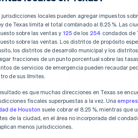
 jurisdicciones locales pueden agregar impuestos sobre
ley de Texas limita el total combinado al 8.25 %. Las 
uesto sobre las ventas y
125
de los
254
condados de T
uesto sobre las ventas. Los distritos de propósito esp
nsito, los distritos de desarrollo municipal y los distrit
egar fracciones de un punto porcentual sobre las tasa
tritos de servicios de emergencia pueden recaudar pe
tro de sus límites.
resultado es que muchas direcciones en Texas se encu
isdicciones fiscales superpuestas a la vez. Una
empresa
dad de Houston
suele cobrar el 8.25 %, mientras que 
ites de la ciudad, en el área no incorporada del conda
aplican menos jurisdicciones.