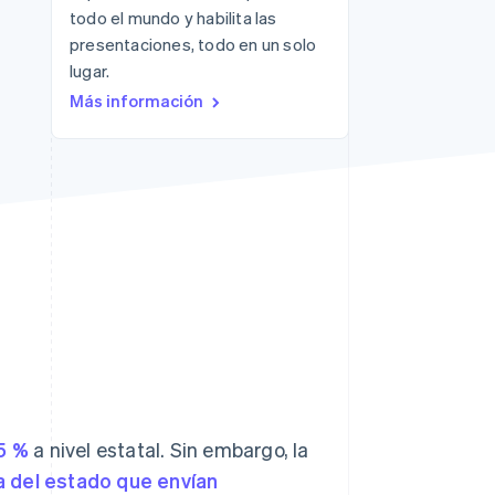
todo el mundo y habilita las
presentaciones, todo en un solo
lugar.
Más información
Sesiones de Stripe
2026
Descubre cómo Stripe
construye la
infraestructura
económica para la IA.
Mirar ahora
5 %
a nivel estatal. Sin embargo, la
 del estado que envían