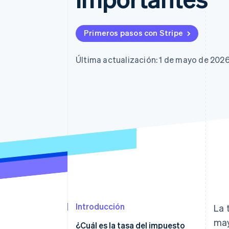
Authorization Boost
Optimizaciones de aceptación
Link
Proceso de compra acelerado
Primeros pasos con Stripe
Financial Connections
Datos de ctas. financieras
vinculadas
Última actualización: 1 de mayo de 202
Introducción
La 
may
¿Cuál es la tasa del impuesto