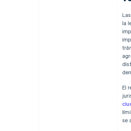
Las
la 
imp
imp
trá
agr
dis
den
El 
jur
ciu
lím
se 