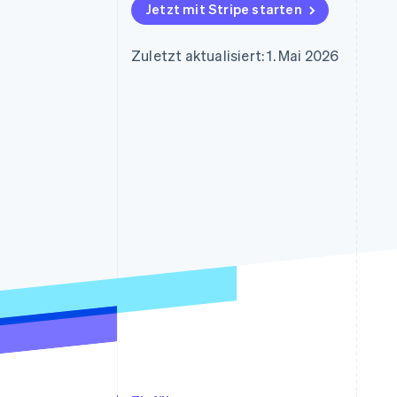
Optimierung der
Datensynchronisier
Jetzt mit Stripe starten
Autorisierungsraten
Link
Beschleunigter Bezahlvorgang
Zuletzt aktualisiert: 1. Mai 2026
Financial Connections
Verbundene Finanzdaten