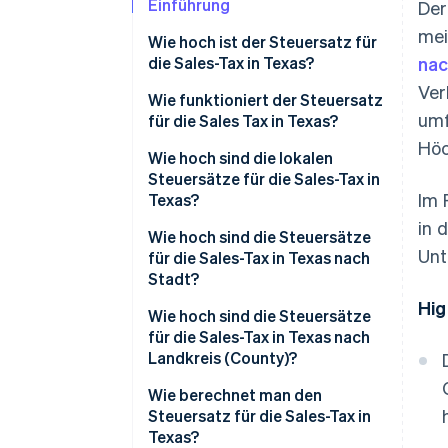
Einführung
Der
mei
Wie hoch ist der Steuersatz für
die Sales-Tax in Texas?
nac
Ver
Wie funktioniert der Steuersatz
umf
für die Sales Tax in Texas?
Höc
Wie hoch sind die lokalen
Steuersätze für die Sales-Tax in
Im 
Texas?
in 
Sales-Tax-Spanne 2026 in Texas
Wie hoch sind die Steuersätze
Unt
für die Sales-Tax in Texas nach
Stadt?
Hig
Wie hoch sind die Steuersätze
für die Sales-Tax in Texas nach
Landkreis (County)?
Wie berechnet man den
Steuersatz für die Sales-Tax in
Texas?