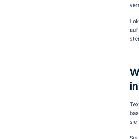
ver
Lok
auf
ste
Wi
i
Tex
bas
sie
Sie