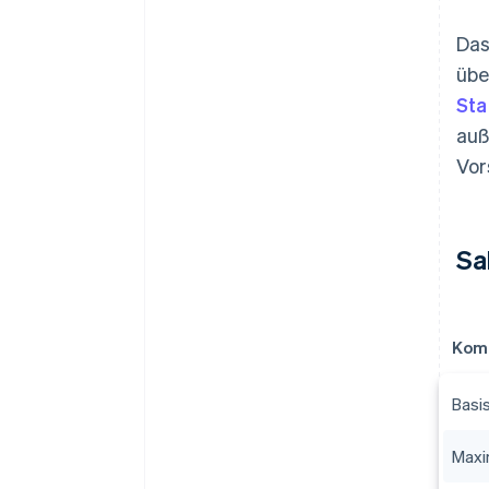
Das
übe
Sta
auß
Vor
Sa
Kom
Basi
Maxi