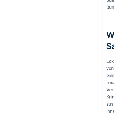
Bun
Wi
S
Lok
von
Ges
tex
Ver
Kri
zus
inn