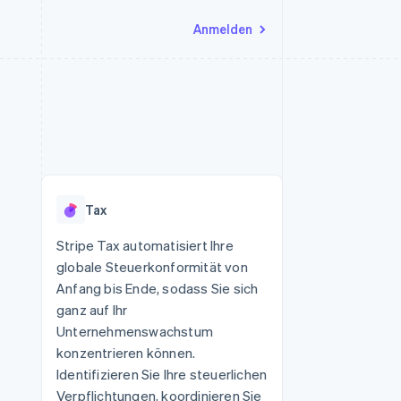
Anmelden
Ressourcen
Ecosystem
Kontakt
nd Marktplätze
Mehr
App-Integrationen
Partner
Sales-Team kontaktieren
Product roadmap
Code-Beispiele
Stripe App-Marktplatz
Partner werden
Ausblick
 Plattformen
Entwickler-Blog
eit
API-Status
Radar
Betrugsprävention
Tax
Atlas
onen
Start-up-Gründung
Stripe Tax automatisiert Ihre
globale Steuerkonformität von
Climate
CO₂-Entnahme
Anfang bis Ende, sodass Sie sich
ganz auf Ihr
Identity
Online-Identitätsprüfung
Unternehmenswachstum
konzentrieren können.
Identifizieren Sie Ihre steuerlichen
Verpflichtungen, koordinieren Sie