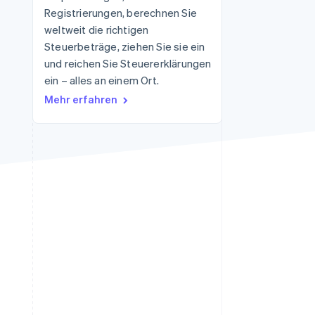
Registrierungen, berechnen Sie
weltweit die richtigen
Steuerbeträge, ziehen Sie sie ein
Stripe-Sessions 2026
Erfahren Sie, wie Stripe
und reichen Sie Steuererklärungen
Lösungen für die
ein – alles an einem Ort.
Wirtschaftsinfrastruktur
Mehr erfahren
für KI aufbaut.
Jetzt ansehen