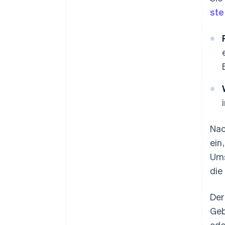
ste
Nac
ein
Ums
die
De
Geb
ode