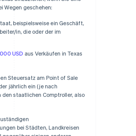
wei Wegen geschehen:
aat, beispielsweise ein Geschäft,
eiter/in, die oder der im
.000 USD
aus Verkäufen in Texas
ten Steuersatz am Point of Sale
er jährlich ein (je nach
en staatlichen Comptroller, also
 zuständigen
rungen bei Städten, Landkreisen
eil gegenüber einigen anderen