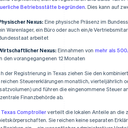
uerliche Betriebsstätte begründen
. Dies kann auf z
Physischer Nexus:
Eine physische Präsenz im Bundesst
ein Warenlager, ein Büro oder auch ein/e Vertriebsmitarb
Bundesstaat arbeitet
Wirtschaftlicher Nexus:
Einnahmen von
mehr als 500
in den vorangegangenen 12 Monaten
h der Registrierung in Texas ziehen Sie den kombinier
, reichen Steuererklärungen monatlich, vierteljährlich od
atzvolumen) und führen die eingenommene Steuer an d
 zentrale Finanzbehörde ab.
r
Texas Comptroller
verteilt die lokalen Anteile an die
ietskörperschaften. Sie reichen keine separaten Erklä
r Bezirken ein – ein wesentlicher administrativer Vort