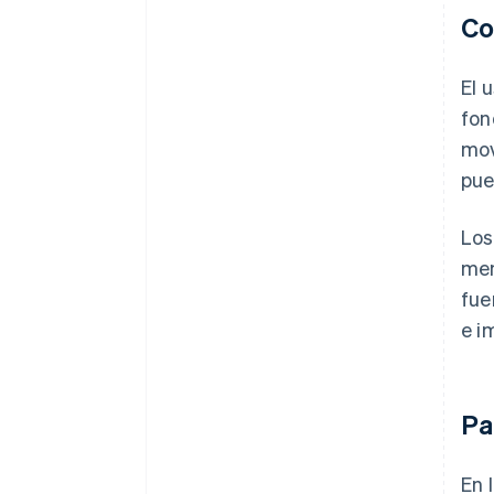
Co
El 
fon
mov
pue
Los
men
fue
e i
Pa
En 