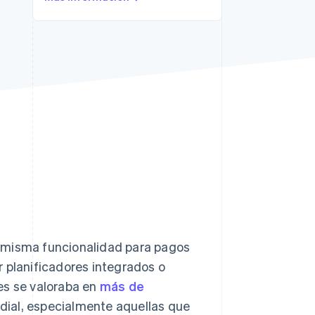
Sesiones de Stripe
2026
Descubre cómo Stripe
construye la
infraestructura
económica para la IA.
Mirar ahora
a misma funcionalidad para pagos
r planificadores integrados o
es se valoraba en
más de
dial, especialmente aquellas que