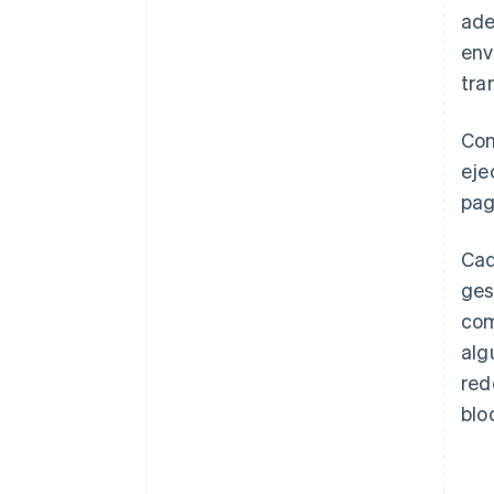
ade
env
tra
Con
eje
pag
Cad
ges
com
alg
red
blo