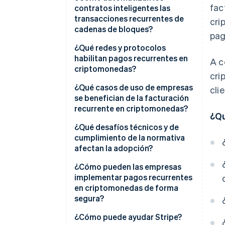
fac
contratos inteligentes las
transacciones recurrentes de
cri
cadenas de bloques?
pag
Contratos de depósito en
¿Qué redes y protocolos
garantía prepagados
habilitan pagos recurrentes en
A c
criptomonedas?
cri
Pagos basados en la extracción
firmados fuera de cadena
Ethereum y capa 2
¿Qué casos de uso de empresas
cli
se benefician de la facturación
Protocolos que hacen que la
recurrente en criptomonedas?
¿Qu
programación funcione
Software como servicio (SaaS)
¿Qué desafíos técnicos y de
y servicios digitales con
cumplimiento de la normativa
usuarios internacionales
afectan la adopción?
Plataformas para creadores y
Volatilidad
¿Cómo pueden las empresas
modelos de membresía
implementar pagos recurrentes
Comisiones por transacción
en criptomonedas de forma
DAO y organizaciones en
segura?
Acceso a carteras y
cadena
revocabilidad
Usa criptomonedas estables
¿Cómo puede ayudar Stripe?
Organizaciones sin fines de