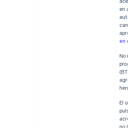
ace
en 
aut
can
apr
en 
No 
pro
(BT
agr
her
El 
pul
acr
no 