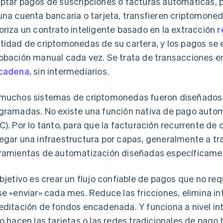
ptar pagos de suscripciones o facturas automáticas, p
una cuenta bancaria o tarjeta, transfieren criptomone
oriza un contrato inteligente basado en la extracción
r
tidad de criptomonedas de su cartera, y los pagos se
obación manual cada vez. Se trata de transacciones ent
cadena
, sin intermediarios.
muchos sistemas de criptomonedas fueron diseñados 
gramadas. No existe una función nativa de pago autom
C). Por lo tanto, para que la facturación recurrente d
egar una infraestructura por capas, generalmente a t
ramientas de automatización diseñadas específicamen
objetivo es crear un flujo confiable de pagos que no req
se «enviar» cada mes. Reduce las fricciones, elimina i
editación de fondos encadenada. Y funciona a nivel i
lo hacen las tarjetas o las redes tradicionales de pago 