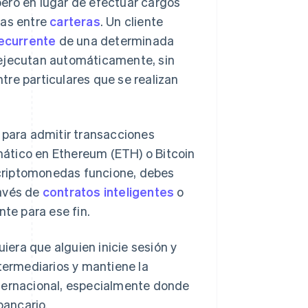
ero en lugar de efectuar cargos
das entre
carteras
. Un cliente
ecurrente
de una determinada
 ejecutan automáticamente, sin
re particulares que se realizan
para admitir transacciones
ático en Ethereum (ETH) o Bitcoin
e criptomonedas funcione, debes
ravés de
contratos inteligentes
o
te para ese fin.
uiera que alguien inicie sesión y
ntermediarios y mantiene la
nternacional, especialmente donde
bancario.