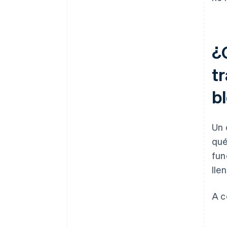
¿
t
b
Un 
qué
fun
lle
A c