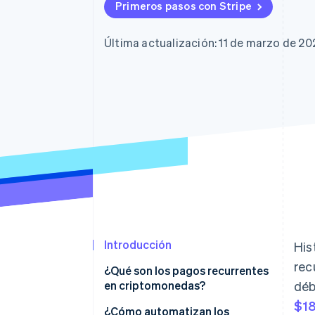
Authorization Boost
Primeros pasos con Stripe
Optimizaciones de aceptación
Link
Proceso de compra acelerado
Última actualización: 11 de marzo de 20
Financial Connections
Datos de ctas. financieras
vinculadas
Introducción
His
rec
¿Qué son los pagos recurrentes
en criptomonedas?
déb
$18
¿Cómo automatizan los