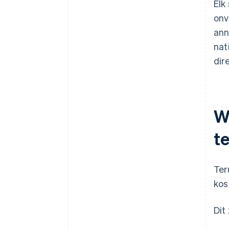
Elk
onv
ann
nat
dir
W
t
Ter
kos
Dit