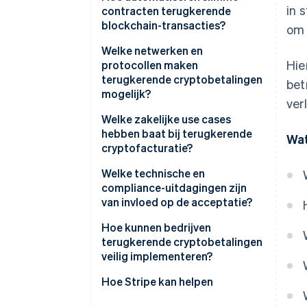
in 
contracten terugkerende
blockchain-transacties?
om 
Prepaid escrow-contracten
Welke netwerken en
Hie
protocollen maken
Offchain ondertekende pull-
terugkerende cryptobetalingen
bet
betalingen
mogelijk?
ver
Ethereum versus Layer 2’s
Welke zakelijke use cases
hebben baat bij terugkerende
Wat
Protocollen die planning
cryptofacturatie?
mogelijk maken
Software-as-a-service (SaaS)
Welke technische en
en digitale diensten met
compliance-uitdagingen zijn
wereldwijde gebruikers
van invloed op de acceptatie?
Creatorplatforms en
Volatiliteit
Hoe kunnen bedrijven
lidmaatschapsmodellen
terugkerende cryptobetalingen
Transactiekosten
veilig implementeren?
DAO’s en onchain-organisaties
Toegang tot en
Gebruik stablecoins als basis
Hoe Stripe kan helpen
Non-profitorganisaties en
herroepbaarheid van wallets
terugkerende donaties
Kies netwerken op basis van