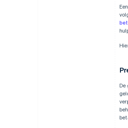
Een
vol
bet
hul
Hie
Pr
De 
gel
ver
beh
bet