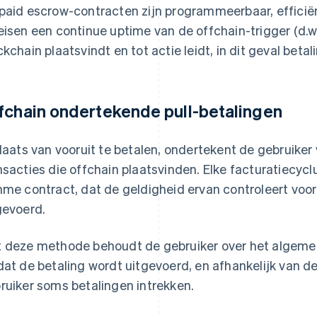
paid escrow-contracten zijn programmeerbaar, efficië
eisen een continue uptime van de offchain-trigger (d.w
ckchain plaatsvindt en tot actie leidt, in dit geval betali
fchain ondertekende pull-betalingen
plaats van vooruit te betalen, ondertekent de gebruik
nsacties die offchain plaatsvinden. Elke facturatiecyclus
mme contract, dat de geldigheid ervan controleert voo
gevoerd.
 deze methode behoudt de gebruiker over het algeme
dat de betaling wordt uitgevoerd, en afhankelijk van d
ruiker soms betalingen intrekken.