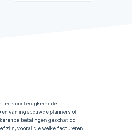
Stripe Sessions 2026
Ontdek hoe Stripe de
economische
infrastructuur voor AI
bouwt.
Nu bekijken
eden voor terugkerende
aken van ingebouwde planners of
gkerende betalingen geschat op
ef zijn, vooral die welke factureren