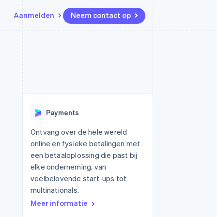
Aanmelden
Neem contact op
Bronnen
Ecosysteem
Contact
marktplaatsen
Meer
App-integraties
Partners
Neem contact op
Product roadmap
Voorbeelden van code
Stripe App Marketplace
Partner worden
Ontdek wat er in het verschiet
or platforms
Developerblog
ligt
r platforms
API-status
financiële
Radar
Payments
Fraudepreventie
tuele kaarten
Atlas
ing
Ontvang over de hele wereld
Oprichting van een start-up
online en fysieke betalingen met
Climate
een betaaloplossing die past bij
CO₂-verwijdering
elke onderneming, van
Identity
veelbelovende start-ups tot
Online identiteitsverificatie
multinationals.
Meer informatie