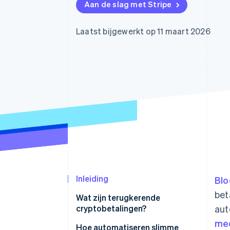
Aan de slag met Stripe
Link
Versneld afrekenen
Financial Connections
Laatst bijgewerkt op 11 maart 2026
Data gekoppelde rekeningen
Inleiding
Blo
bet
Wat zijn terugkerende
cryptobetalingen?
aut
mee
Hoe automatiseren slimme