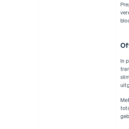
Pre
ver
blo
Of
In 
tra
sli
uit
Met
tot
geb