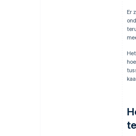
Er 
ond
ter
mee
Het
hoe
tus
kaa
H
t