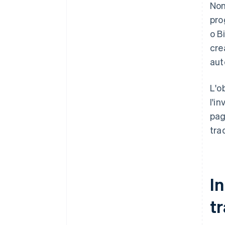
Non
pro
o B
crea
aut
L'o
l'i
pag
tra
I
tr