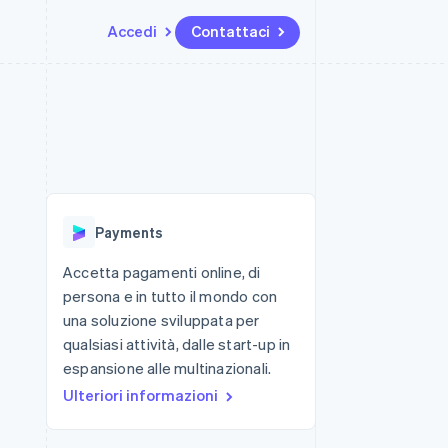
Accedi
Contattaci
Risorse
Ecosistema
Recapiti
me e marketplace
Altro
Integrazioni app
Partner
Contattaci
Product roadmap
ns
Esempi di codice
Stripe App Marketplace
Diventa nostro partner
Scopri cosa ti aspetta
 piattaforme
Blog per sviluppatori
 platforms
ibero
Stato dell'API
Radar
ari integrati
Prevenzione delle frodi
Payments
 fisiche
Atlas
Costituzione di start-up
Accetta pagamenti online, di
persona e in tutto il mondo con
Climate
Rimozione del carbonio
una soluzione sviluppata per
qualsiasi attività, dalle start-up in
Identity
Verifica online dell'identità
espansione alle multinazionali.
Ulteriori informazioni