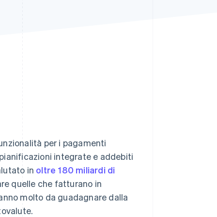
Stripe Sessions 2026
Scopri come Stripe sta
costruendo
l'infrastruttura
economica per l'IA.
Guarda ora
nzionalità per i pagamenti
 pianificazioni integrate e addebiti
alutato in
oltre 180 miliardi di
lare quelle che fatturano in
, hanno molto da guadagnare dalla
tovalute.