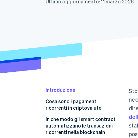
Ultimo aggiornamento: 11 marzo 2026
Link
Pagamento accelerato
Financial Connections
Conti finanziari collegati
Introduzione
Sto
ric
Cosa sono i pagamenti
ricorrenti in criptovalute
dir
doll
In che modo gli smart contract
sta
automatizzano le transazioni
ricorrenti nella blockchain
pos