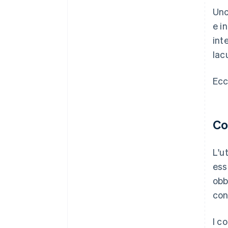
Uno
e i
int
lac
Ecc
Co
L'u
ess
obb
con
I c