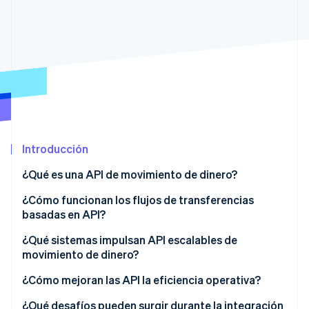
Radar
Prevención de fraude
Ecosistema
Atlas
Constitución de una startup
Socios
Climate
Stripe App Marketplace
Eliminación de dióxido de carbono
Identity
Verificación de identidad en línea
Introducción
¿Qué es una API de movimiento de dinero?
¿Cómo funcionan los flujos de transferencias
Sesiones de Stripe 2026
basadas en API?
Descubre cómo Stripe construye la infraestructura económi
Mirar ahora
1. Autenticación del solicitante
¿Qué sistemas impulsan API escalables de
movimiento de dinero?
2. Creación de la solicitud de transferencia
Pasarela API y controles de acceso
¿Cómo mejoran las API la eficiencia operativa?
3. Financiación de la transferencia
Integraciones de redes bancarias y de pagos
Automatización eficiente
¿Qué desafíos pueden surgir durante la integración