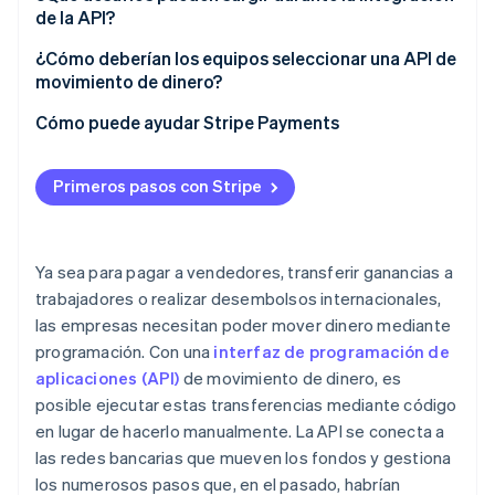
4. Ejecución de la transferencia
de la API?
Un libro mayor coherente
Reducción de costos
5. Seguimiento y confirmación de la transferencia
Sistemas asíncronos
¿Cómo deberían los equipos seleccionar una API de
Sistemas de cumplimiento de la normativa, control
Visibilidad en tiempo real
movimiento de dinero?
y riesgos
Gestión de seguridad y credenciales
Acceso más rápido a los fondos
Ajuste empresarial
Cómo puede ayudar Stripe Payments
Monitorización, alerta y redundancia
Errores y conciliación
Procesos escalables
Soporte de seguridad y cumplimiento de la
Servicios modulares y orquestación
Comportamiento del crecimiento
normativa
Primeros pasos con Stripe
Potencial de crecimiento y fiabilidad
Experiencia de integración
Ya sea para pagar a vendedores, transferir ganancias a
trabajadores o realizar desembolsos internacionales,
Modelo de tarifas
las empresas necesitan poder mover dinero mediante
Colaboración en curso
programación. Con una
interfaz de programación de
aplicaciones (API)
de movimiento de dinero, es
posible ejecutar estas transferencias mediante código
en lugar de hacerlo manualmente. La API se conecta a
las redes bancarias que mueven los fondos y gestiona
los numerosos pasos que, en el pasado, habrían