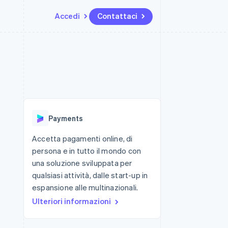
Accedi
Contattaci
Risorse
Ecosistema
Recapiti
me e marketplace
Altro
Integrazioni app
Partner
Contattaci
Product roadmap
ns
Esempi di codice
Stripe App Marketplace
Diventa nostro partner
Scopri cosa ti aspetta
 piattaforme
Blog per sviluppatori
ibero
Stato dell'API
Radar
Prevenzione delle frodi
Payments
Atlas
Costituzione di start-up
Accetta pagamenti online, di
persona e in tutto il mondo con
Climate
Rimozione del carbonio
una soluzione sviluppata per
qualsiasi attività, dalle start-up in
Identity
Verifica online dell'identità
espansione alle multinazionali.
Ulteriori informazioni