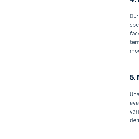
Dur
spe
fas
tem
mod
5.
Una
eve
var
den