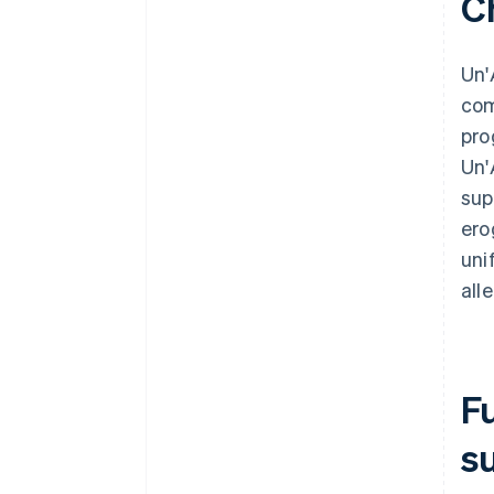
Ch
Un'
com
pro
Un'
sup
ero
uni
all
F
s