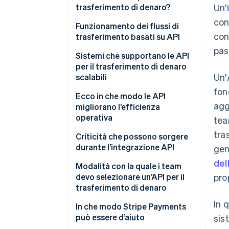
trasferimento di denaro?
Un'
con
Funzionamento dei flussi di
con
trasferimento basati su API
pas
1. Autenticazione del
Sistemi che supportano le API
richiedente
per il trasferimento di denaro
Un'
scalabili
2. Creazione della richiesta di
fon
trasferimento
Gateway API e controlli di
Ecco in che modo le API
agg
accesso
migliorano l’efficienza
3. Finanziamento del
operativa
tea
trasferimento
Integrazioni bancarie e di reti di
tra
pagamento
Automazione efficiente
Criticità che possono sorgere
4. Esecuzione del trasferimento
durante l’integrazione API
gen
Un registro coerente
Costi ridotti
del
5. Monitoraggio e conferma del
Sistemi asincroni
Modalità con la quale i team
trasferimento
Sistemi di conformità, controllo
Visibilità in tempo reale
devo selezionare un’API per il
pro
e rischio
Sicurezza e gestione delle
trasferimento di denaro
Accesso più rapido ai fondi
credenziali
In 
Monitoraggio, avvisi e
Adattabilità all’attività
In che modo Stripe Payments
Processi scalabili
ridondanza
Errori e riconciliazione
può essere d’aiuto
sis
Supporto per sicurezza e