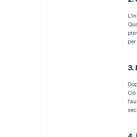
L'in
Qua
pre
per
3.
Dop
Ciò
l'a
sec
4.