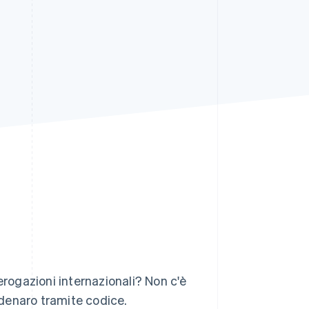
Stripe Sessions 2026
Scopri come Stripe sta
costruendo
l'infrastruttura
economica per l'IA.
Guarda ora
e erogazioni internazionali? Non c'è
e denaro tramite codice.