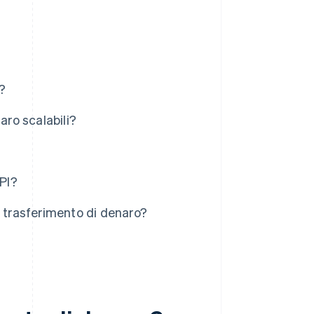
?
aro scalabili?
API?
l trasferimento di denaro?