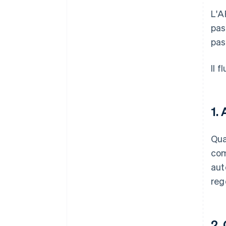
L'A
pas
pas
Il f
1.
Qua
com
aut
reg
2.