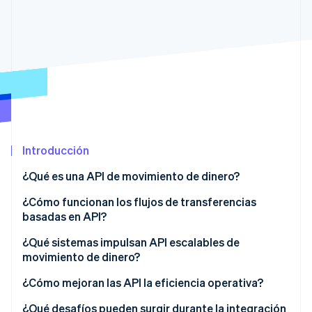
Ecosistema
Sesiones de Stripe 2026
Socios
Descubre cómo Stripe construye la infraestructura económi
Stripe App Marketplace
Mirar ahora
Introducción
¿Qué es una API de movimiento de dinero?
¿Cómo funcionan los flujos de transferencias
basadas en API?
1. Autenticación del solicitante
¿Qué sistemas impulsan API escalables de
movimiento de dinero?
2. Creación de la solicitud de transferencia
Pasarela API y controles de acceso
¿Cómo mejoran las API la eficiencia operativa?
3. Financiación de la transferencia
Integraciones de redes bancarias y de pagos
Automatización eficiente
¿Qué desafíos pueden surgir durante la integración