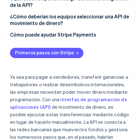
4. Ejecución de la transferencia
de la API?
Un libro mayor coherente
Reducción de costos
5. Seguimiento y confirmación de la transferencia
Sistemas asíncronos
¿Cómo deberían los equipos seleccionar una API de
Sistemas de cumplimiento de la normativa, control
Visibilidad en tiempo real
movimiento de dinero?
y riesgos
Gestión de seguridad y credenciales
Acceso más rápido a los fondos
Ajuste empresarial
Cómo puede ayudar Stripe Payments
Monitorización, alerta y redundancia
Errores y conciliación
Procesos escalables
Soporte de seguridad y cumplimiento de la
Servicios modulares y orquestación
Comportamiento del crecimiento
normativa
Primeros pasos con Stripe
Potencial de crecimiento y fiabilidad
Experiencia de integración
Ya sea para pagar a vendedores, transferir ganancias a
trabajadores o realizar desembolsos internacionales,
Modelo de tarifas
las empresas necesitan poder mover dinero mediante
Colaboración en curso
programación. Con una
interfaz de programación de
aplicaciones (API)
de movimiento de dinero, es
posible ejecutar estas transferencias mediante código
en lugar de hacerlo manualmente. La API se conecta a
las redes bancarias que mueven los fondos y gestiona
los numerosos pasos que, en el pasado, habrían