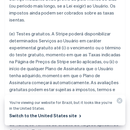
(ou período mais longo, se a Lei exigir) ao Usuário. Os
impostos ainda podem ser cobrados sobre as taxas
isentas.
(e)
Testes gratuitos.
A Stripe poderá disponibilizar
determinados Serviços ao Usuário em caráter
experimental gratuito até (i) o vencimento ou o término
do teste gratuito, momento em que as Taxas indicadas
na Página de Preços da Stripe serão aplicadas, ou (ii) o
início de qualquer Plano de Assinatura que o Usuário
tenha adquirido, momento em que o Plano de
Assinatura começará automaticamente. As avaliações
gratuitas podem estar sujeitas a impostos, termos e
condições adicionais, conforme comunicado ao usuário
You’re viewing our website for Brazil, but it looks like you’re
pela Stripe.
in the United States.
Switch to the United States site
(f)
Créditos de Taxas.
Se o Usuário receber um Crédito
de Tarifa, os Termos de Crédito de Tarja se aplicam ao