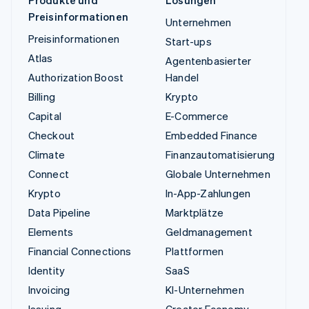
Produkte und
Lösungen
Preisinformationen
Unternehmen
Preisinformationen
Start-ups
Atlas
Agentenbasierter
Authorization Boost
Handel
Billing
Krypto
Capital
E-Commerce
Checkout
Embedded Finance
Climate
Finanzautomatisierung
Connect
Globale Unternehmen
Krypto
In-App-Zahlungen
Data Pipeline
Marktplätze
Elements
Geldmanagement
Financial Connections
Plattformen
Identity
SaaS
Invoicing
KI-Unternehmen