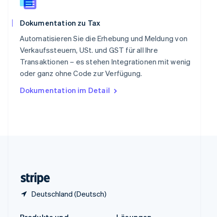
China
English
简体中文
Dokumentation zu Tax
Spanien
Español
English
Automatisieren Sie die Erhebung und Meldung von
Thailand
Verkaufssteuern, USt. und GST für all Ihre
ไทย
English
Transaktionen – es stehen Integrationen mit wenig
Tschechische Republik
oder ganz ohne Code zur Verfügung.
English
Ungarn
Dokumentation im Detail
English
Vereinigte Arabische Emirate
English
Vereinigte Staaten
English
Español
简体中文
Vereinigtes Königreich
English
Zypern
English
Deutschland (Deutsch)