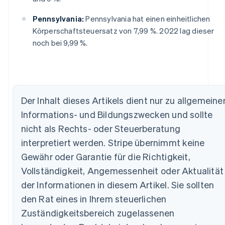
Pennsylvania:
Pennsylvania hat einen einheitlichen
Körperschaftsteuersatz von 7,99 %. 2022 lag dieser
noch bei 9,99 %.
Der Inhalt dieses Artikels dient nur zu allgemeine
Informations- und Bildungszwecken und sollte
nicht als Rechts- oder Steuerberatung
Australien
interpretiert werden. Stripe übernimmt keine
English
Gewähr oder Garantie für die Richtigkeit,
Belgien
Vollständigkeit, Angemessenheit oder Aktualität
Nederlands
Français
Deutsch
English
Brasilien
der Informationen in diesem Artikel. Sie sollten
Português
English
den Rat eines in Ihrem steuerlichen
Bulgarien
English
Zuständigkeitsbereich zugelassenen
Dänemark