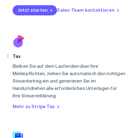
Nederlands
English
Norwegen
Jetzt starten
Sales-Team kontaktieren
English
Österreich
Deutsch
English
Polen
English
Portugal
Português
English
Tax
Rumänien
English
Bleiben Sie auf dem Laufenden über Ihre
Schweden
Meldepflichten, ziehen Sie automatisch den richtigen
Svenska
English
Steuerbetrag ein und generieren Sie im
Schweiz
Handumdrehen alle erforderlichen Unterlagen für
Deutsch
Français
Italiano
English
Singapur
Ihre Steuererklärung.
English
简体中文
Mehr zu Stripe Tax
Slowakei
English
Slowenien
English
Italiano
Sonderverwaltungsregion Hongkong,