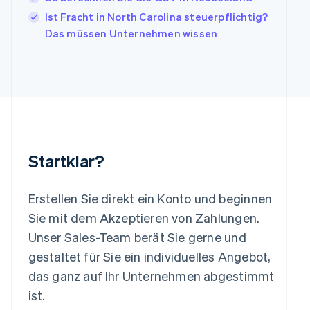
日本語
English
Ist Fracht in North Carolina steuerpflichtig?
Kanada
Das müssen Unternehmen wissen
English
Français
Kroatien
English
Italiano
Lettland
English
Liechtenstein
Deutsch
English
Litauen
English
Startklar?
Luxemburg
Français
Deutsch
English
Malaysia
Erstellen Sie direkt ein Konto und beginnen
English
简体中文
Malta
Sie mit dem Akzeptieren von Zahlungen.
English
Unser Sales-Team berät Sie gerne und
Mexiko
gestaltet für Sie ein individuelles Angebot,
Español
English
Neuseeland
das ganz auf Ihr Unternehmen abgestimmt
English
ist.
Niederlande