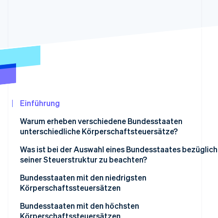
Betrugsprävention
Ecosystem
Atlas
Start-up-Gründung
Partner
Stripe App-Marktplatz
Climate
CO₂-Entnahme
Identity
Online-Identitätsprüfung
Einführung
Warum erheben verschiedene Bundesstaaten
unterschiedliche Körperschaftsteuersätze?
Stripe-Sessions 2026
Erfahren Sie, wie Stripe Lösungen für die
Was ist bei der Auswahl eines Bundesstaates bezüglich
Jetzt ansehen
seiner Steuerstruktur zu beachten?
Gesamtsteuerbelastung
Bundesstaaten mit den niedrigsten
Körperschaftssteuersätzen
Unternehmensstruktur
US-Bundesstaaten ohne Körperschaftsteuer
Bundesstaaten mit den höchsten
Branchenspezifische Überlegungen
Körperschaftssteuersätzen