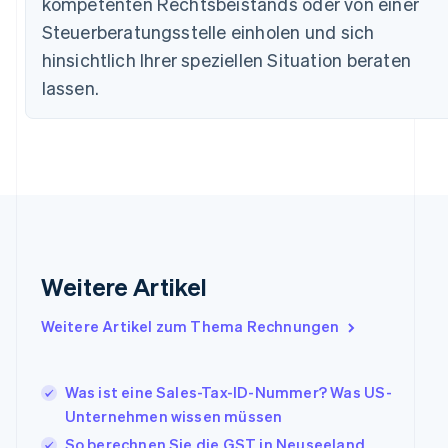
kompetenten Rechtsbeistands oder von einer
English
Deutschland
Steuerberatungsstelle einholen und sich
Deutsch
English
hinsichtlich Ihrer speziellen Situation beraten
Estland
lassen.
English
Festlandchina
简体中文
English
Finnland
English
Svenska
Frankreich
Français
English
Gibraltar
English
Griechenland
Weitere Artikel
English
Indien
Weitere Artikel zum Thema Rechnungen
English
Irland
English
Was ist eine Sales-Tax-ID-Nummer? Was US-
Italien
Unternehmen wissen müssen
Italiano
English
Japan
So berechnen Sie die GST in Neuseeland