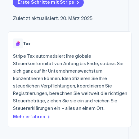
Data Pipeline
Erste Schritte mit Stripe
Marktplatz auf
Geldmanagement
Zugriff auf mehr als
Datensynchronisierung
Produkt-Roadmap
Grundlagen der
Plattformen
125
Stripe Sessions
Abonnementverwaltung
SaaS
Zuletzt aktualisiert: 20. März 2025
Terminal
Karriere
Zahlungen vor Ort
Newsroom
So setzen Sie
Authorization
Stripe Press
nutzungsbasierte
Boost
Abrechnung um
Nach Branche
Optimierung der
Tax
Stablecoin-gestützte
Autorisierungsraten
Karten ausgeben: So
Link
KI-Unternehmen
Kontakt
geht´s
Stripe Tax automatisiert Ihre globale
Beschleunigter
Creator Economy
Bereitstellung und
Steuerkonformität von Anfang bis Ende, sodass Sie
Bezahlvorgang
Gaming
Verwaltung von
Sales-Team
sich ganz auf Ihr Unternehmenswachstum
Financial
Bewirtung, Reisen und
Diensten mit Agenten
kontaktieren
Connections
Freizeit
konzentrieren können. Identifizieren Sie Ihre
Partner werden
Verbundene
Versicherungen
steuerlichen Verpflichtungen, koordinieren Sie
Medien und
Finanzdaten
Registrierungen, berechnen Sie weltweit die richtigen
Unterhaltung
Ressourcen
Gemeinnützige
Steuerbeträge, ziehen Sie sie ein und reichen Sie
Organisationen
Steuererklärungen ein – alles an einem Ort.
App-Integrationen
Fachdienstleistungen
Mehr
Code-Beispiele
Öffentlicher Sektor
Mehr erfahren
Product roadmap
Entwickler-Blog
Einzelhandel
Ausblick
API-Status
Radar