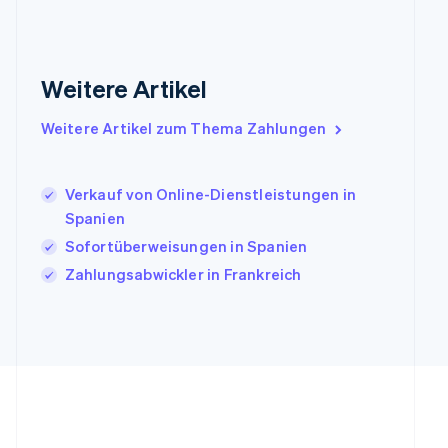
English
Irland
English
Italien
Weitere Artikel
Italiano
English
Japan
Weitere Artikel zum Thema Zahlungen
日本語
English
Kanada
English
Français
Verkauf von Online-Dienstleistungen in
Kroatien
Spanien
English
Italiano
Lettland
Sofortüberweisungen in Spanien
English
Zahlungsabwickler in Frankreich
Liechtenstein
Deutsch
English
Litauen
English
Luxemburg
Français
Deutsch
English
Malaysia
English
简体中文
Malta