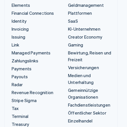
Elements
Geldmanagement
Financial Connections
Plattformen
Identity
SaaS
Invoicing
KI-Unternehmen
Issuing
Creator Economy
Link
Gaming
Managed Payments
Bewirtung, Reisen und
Freizeit
Zahlungslinks
Versicherungen
Payments
Medien und
Payouts
Unterhaltung
Radar
Gemeinnützige
Revenue Recognition
Organisationen
Stripe Sigma
Fachdienstleistungen
Tax
Öffentlicher Sektor
Terminal
Einzelhandel
Treasury