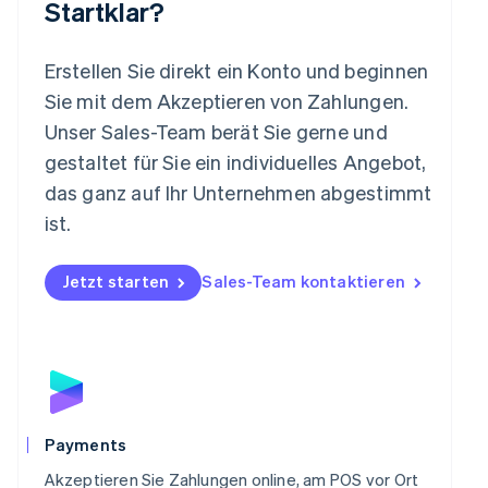
Startklar?
English
Mexiko
Español
English
Erstellen Sie direkt ein Konto und beginnen
Neuseeland
Sie mit dem Akzeptieren von Zahlungen.
English
Niederlande
Unser Sales-Team berät Sie gerne und
Nederlands
English
gestaltet für Sie ein individuelles Angebot,
Norwegen
das ganz auf Ihr Unternehmen abgestimmt
English
Österreich
ist.
Deutsch
English
Polen
Jetzt starten
Sales-Team kontaktieren
English
Portugal
Português
English
Rumänien
English
Schweden
Svenska
English
Schweiz
Payments
Deutsch
Français
Italiano
English
Singapur
Akzeptieren Sie Zahlungen online, am POS vor Ort