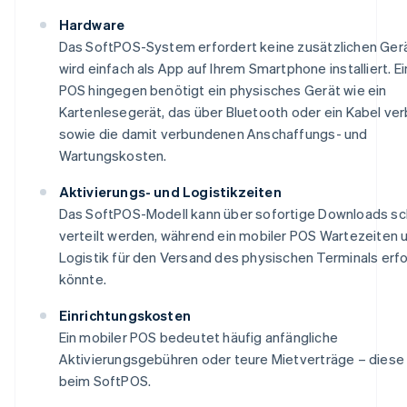
Hardware
Das SoftPOS-System erfordert keine zusätzlichen Ger
wird einfach als App auf Ihrem Smartphone installiert. E
POS hingegen benötigt ein physisches Gerät wie ein
Kartenlesegerät, das über Bluetooth oder ein Kabel ver
sowie die damit verbundenen Anschaffungs- und
Wartungskosten.
Aktivierungs- und Logistikzeiten
Das SoftPOS-Modell kann über sofortige Downloads sc
verteilt werden, während ein mobiler POS Wartezeiten 
Logistik für den Versand des physischen Terminals erf
könnte.
Einrichtungskosten
Ein mobiler POS bedeutet häufig anfängliche
Aktivierungsgebühren oder teure Mietverträge – diese 
Australien
beim SoftPOS.
English
Belgien