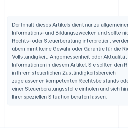
Nederlands
Français
Deutsch
English
Brasilien
Português
English
Bulgarien
Der Inhalt dieses Artikels dient nur zu allgemeine
English
Informations- und Bildungszwecken und sollte nic
Dänemark
Rechts- oder Steuerberatung interpretiert werden
English
Deutschland
übernimmt keine Gewähr oder Garantie für die Ric
Deutsch
English
Vollständigkeit, Angemessenheit oder Aktualität
Estland
English
Informationen in diesem Artikel. Sie sollten den R
Festlandchina
in Ihrem steuerlichen Zuständigkeitsbereich
简体中文
English
Finnland
zugelassenen kompetenten Rechtsbeistands ode
English
Svenska
einer Steuerberatungsstelle einholen und sich hin
Frankreich
Ihrer speziellen Situation beraten lassen.
Français
English
Gibraltar
English
Griechenland
English
Indien