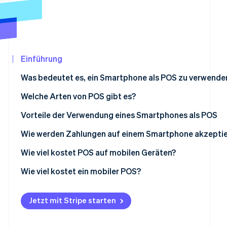
Betrugsprävention
Ecosystem
Atlas
Start-up-Gründung
Partner
Stripe App-Marktplatz
Climate
CO₂-Entnahme
Einführung
Identity
Was bedeutet es, ein Smartphone als POS zu verwende
Online-Identitätsprüfung
Welche Arten von POS gibt es?
Vorteile der Verwendung eines Smartphones als POS
Wie werden Zahlungen auf einem Smartphone akzeptie
Stripe-Sessions 2026
Erfahren Sie, wie Stripe Lösungen für die
Tap to Pay auf Android oder iPhone
Wie viel kostet POS auf mobilen Geräten?
Jetzt ansehen
Wie viel kostet ein mobiler POS?
Jetzt mit Stripe starten