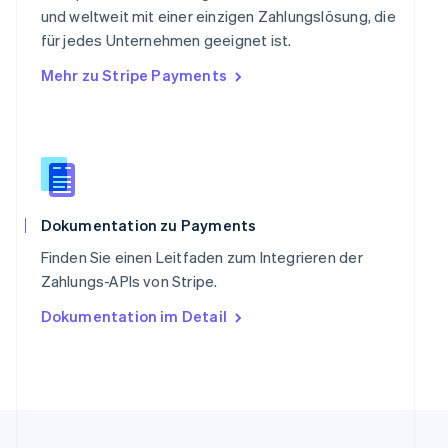
English
简体中文
und weltweit mit einer einzigen Zahlungslösung, die
Slowakei
für jedes Unternehmen geeignet ist.
English
Mehr zu Stripe Payments
Slowenien
English
Italiano
Sonderverwaltungsregion Hongkong,
China
English
简体中文
Spanien
Español
English
Thailand
Dokumentation zu Payments
ไทย
English
Finden Sie einen Leitfaden zum Integrieren der
Tschechische Republik
Zahlungs-APIs von Stripe.
English
Ungarn
Dokumentation im Detail
English
Vereinigte Arabische Emirate
English
Vereinigte Staaten
English
Español
简体中文
Vereinigtes Königreich
English