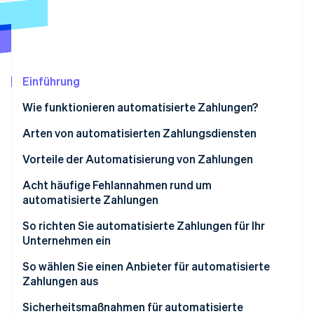
Betrugsprävention
Ecosystem
Atlas
Start-up-Gründung
Partner
Stripe App-Marktplatz
Climate
CO₂-Entnahme
Einführung
Identity
Wie funktionieren automatisierte Zahlungen?
Online-Identitätsprüfung
Arten von automatisierten Zahlungsdiensten
Vorteile der Automatisierung von Zahlungen
Acht häufige Fehlannahmen rund um
Stripe-Sessions 2026
automatisierte Zahlungen
Erfahren Sie, wie Stripe Lösungen für die W
Jetzt ansehen
1. Fehlannahme: Automatisierte Zahlungen sind
So richten Sie automatisierte Zahlungen für Ihr
nicht sicher.
Unternehmen ein
2. Fehlannahme: Die Einrichtung von
1. Konto einrichten
So wählen Sie einen Anbieter für automatisierte
automatisierten Zahlungen ist zu kompliziert.
Zahlungen aus
2. Stripe in Ihr Unternehmen einbinden
3. Fehlannahme: Automatisierte Zahlungen
Sicherheitsmaßnahmen für automatisierte