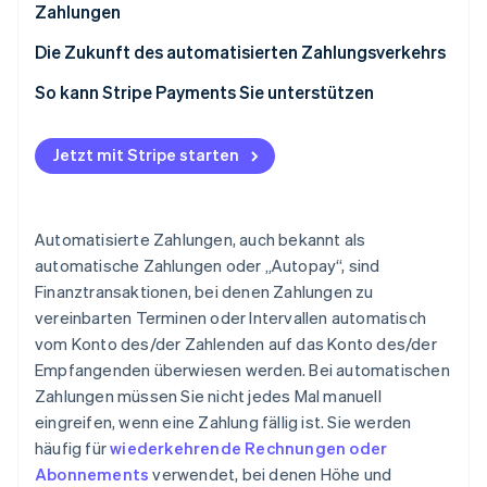
3. API von Stripe für automatisierte Zahlungen
bedeuten, dass Sie die Kontrolle über Ihre Finanzen
Zahlungen
implementieren
verlieren.
Die Zukunft des automatisierten Zahlungsverkehrs
4. Zahlungsprozess testen
4. Fehlannahme: Automatisierte Zahlungen sind nur
So kann Stripe Payments Sie unterstützen
etwas für große Unternehmen.
5. Live gehen
5. Fehlannahme: Kundinnen und Kunden sträuben
6. Überwachen und aktualisieren
Jetzt mit Stripe starten
sich gegen automatisierte Zahlungen.
7. Kundenkommunikation
6. Fehlannahme: Automatisierte Zahlungen führen
zu mehr Fehlern.
Automatisierte Zahlungen, auch bekannt als
7. Fehlannahme: Probleme mit automatisierten
automatische Zahlungen oder „Autopay“, sind
Zahlungen sind schwer zu lösen.
Finanztransaktionen, bei denen Zahlungen zu
vereinbarten Terminen oder Intervallen automatisch
8. Fehlannahme: Automatisierte Zahlungen sind
vom Konto des/der Zahlenden auf das Konto des/der
unpersönlich.
Empfangenden überwiesen werden. Bei automatischen
Zahlungen müssen Sie nicht jedes Mal manuell
eingreifen, wenn eine Zahlung fällig ist. Sie werden
häufig für
wiederkehrende Rechnungen oder
Abonnements
verwendet, bei denen Höhe und