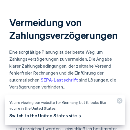
Vermeidung von
Zahlungsverzögerungen
Eine sorgfältige Planung ist der beste Weg, um
Zahlungsverzögerungen zu vermeiden. Die Angabe
klarer Zahlungsbedingungen, der zeitnahe Versand
fehlerfreier Rechnungen und die Einführung der
automatischen
SEPA-Lastschrift
sind Lösungen, die
Verzögerungen verhindern..
Erstellung allgemeiner Verkaufsbedingungen
:
You’re viewing our website for Germany, but it looks like
Die Erstellung klarer allgemeiner
you’re in the United States.
Verkaufsbedingungen, die vom Kunden bzw. von
Switch to the United States site
der Kundin vor Beginn jeglicher Transaktionen
unterzeichnet werden – einschließlich bestimmter