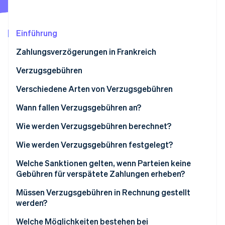
Betrugsprävention
Ecosystem
Atlas
Start-up-Gründung
Partner
Einführung
Stripe App-Marktplatz
Climate
Zahlungsverzögerungen in Frankreich
CO₂-Entnahme
Identity
Zahlungsfristen in Frankreich
Verzugsgebühren
Online-Identitätsprüfung
Gründe für Zahlungsverzug
Verschiedene Arten von Verzugsgebühren
Folgen von Zahlungsverzug
Welcher Zinssatz gilt für Gebühren bei verspäteter
Wann fallen Verzugsgebühren an?
Zahlung?
Wie werden Verzugsgebühren berechnet?
Stripe-Sessions 2026
Was ist der Unterschied zwischen Verzugsgebühren
Wie werden Verzugsgebühren festgelegt?
Erfahren Sie, wie Stripe Lösungen für die W
und Verzugszinsen?
Jetzt ansehen
Welche Sanktionen gelten, wenn Parteien keine
Gebühren für verspätete Zahlungen erheben?
Müssen Verzugsgebühren in Rechnung gestellt
werden?
Welche Möglichkeiten bestehen bei