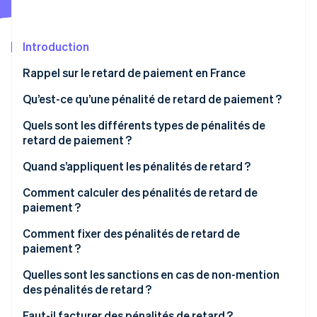
Découvrez les prochaines évolutions
Commerce en ligne
Radar
Prévention de la fraude
Introduction
Écosystème
Atlas
Rappel sur le retard de paiement en France
Constitution de start-up
Partenaires
Les délais de paiement en France
Qu’est-ce qu’une pénalité de retard de paiement ?
Climate
Stripe App Marketplace
Élimination du carbone
Les motifs d’un retard de paiement
Quels sont les différents types de pénalités de
Identity
retard de paiement ?
Vérification de l'identité
Les conséquences d’un retard de paiement
Quel taux d’intérêt appliquer pour les pénalités de
Quand s’appliquent les pénalités de retard ?
retard ?
Comment calculer des pénalités de retard de
Quelle est la différence entre pénalités de retard et
paiement ?
intérêts de retard ?
Stripe Sessions 2026
Comment fixer des pénalités de retard de
Découvrez comment Stripe construit l’infrastructure écono
paiement ?
Regarder la vidéo
Quelles sont les sanctions en cas de non-mention
des pénalités de retard ?
Faut-il facturer des pénalités de retard ?