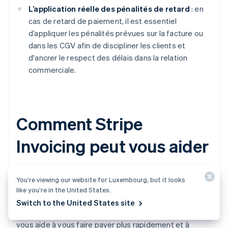
L’application réelle des pénalités de retard
: en
cas de retard de paiement, il est essentiel
d’appliquer les pénalités prévues sur la facture ou
dans les CGV afin de discipliner les clients et
d'ancrer le respect des délais dans la relation
commerciale.
Comment Stripe
Invoicing peut vous aider
Stripe Invoicing simplifie les processus liés à vos
You’re viewing our website for Luxembourg, but it looks
créances clients, de la création de la facture au
like you’re in the United States.
recouvrement du paiement. Que vous gériez un
Switch to the United States site
modèle de facturation ponctuelle ou récurrente, Stripe
vous aide à vous faire payer plus rapidement et à