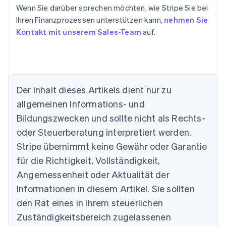
Wenn Sie darüber sprechen möchten, wie Stripe Sie bei
Ihren Finanzprozessen unterstützen kann,
nehmen Sie
Kontakt mit unserem Sales-Team
auf.
Der Inhalt dieses Artikels dient nur zu
allgemeinen Informations- und
Bildungszwecken und sollte nicht als Rechts-
oder Steuerberatung interpretiert werden.
Australien
English
Stripe übernimmt keine Gewähr oder Garantie
Belgien
für die Richtigkeit, Vollständigkeit,
Nederlands
Français
Deutsch
English
Brasilien
Angemessenheit oder Aktualität der
Português
English
Informationen in diesem Artikel. Sie sollten
Bulgarien
den Rat eines in Ihrem steuerlichen
English
Dänemark
Zuständigkeitsbereich zugelassenen
English