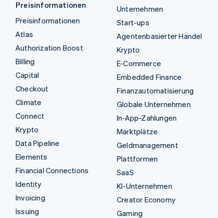
Preisinformationen
Unternehmen
Preisinformationen
Start-ups
Atlas
Agentenbasierter Handel
Authorization Boost
Krypto
Billing
E-Commerce
Capital
Embedded Finance
Checkout
Finanzautomatisierung
Climate
Globale Unternehmen
Connect
In-App-Zahlungen
Krypto
Marktplätze
Data Pipeline
Geldmanagement
Elements
Plattformen
Financial Connections
SaaS
Identity
KI-Unternehmen
Invoicing
Creator Economy
Issuing
Gaming