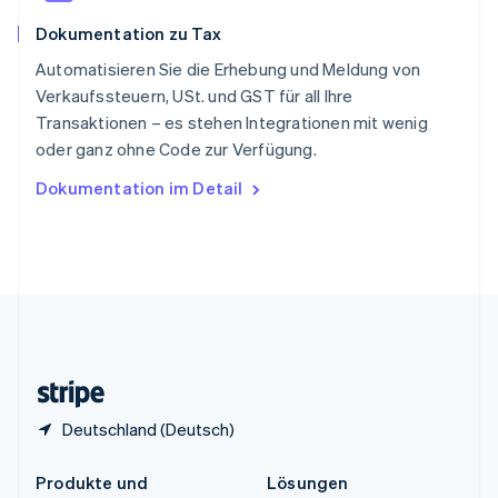
English
简体中文
Dokumentation zu Tax
Spanien
Español
English
Automatisieren Sie die Erhebung und Meldung von
Thailand
Verkaufssteuern, USt. und GST für all Ihre
ไทย
English
Transaktionen – es stehen Integrationen mit wenig
Tschechische Republik
oder ganz ohne Code zur Verfügung.
English
Ungarn
Dokumentation im Detail
English
Vereinigte Arabische Emirate
English
Vereinigte Staaten
English
Español
简体中文
Vereinigtes Königreich
English
Zypern
English
Deutschland (Deutsch)
Produkte und
Lösungen