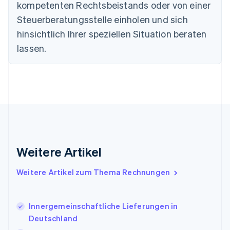
kompetenten Rechtsbeistands oder von einer
Deutschland
Steuerberatungsstelle einholen und sich
Deutsch
English
Estland
hinsichtlich Ihrer speziellen Situation beraten
English
lassen.
Festlandchina
简体中文
English
Finnland
English
Svenska
Frankreich
Français
English
Gibraltar
English
Griechenland
English
Weitere Artikel
Indien
English
Weitere Artikel zum Thema Rechnungen
Irland
English
Italien
Innergemeinschaftliche Lieferungen in
Italiano
English
Japan
Deutschland
日本語
English