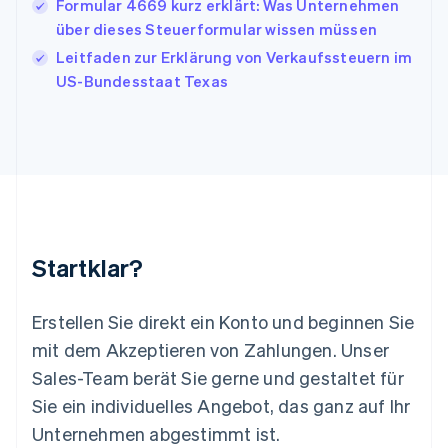
Formular 4669 kurz erklärt: Was Unternehmen
Kanada
über dieses Steuerformular wissen müssen
English
Français
Kroatien
Leitfaden zur Erklärung von Verkaufssteuern im
English
Italiano
US-Bundesstaat Texas
Lettland
English
Liechtenstein
Deutsch
English
Litauen
English
Luxemburg
Français
Deutsch
English
Malaysia
Startklar?
English
简体中文
Malta
English
Erstellen Sie direkt ein Konto und beginnen Sie
Mexiko
mit dem Akzeptieren von Zahlungen. Unser
Español
English
Sales-Team berät Sie gerne und gestaltet für
Neuseeland
Sie ein individuelles Angebot, das ganz auf Ihr
English
Niederlande
Unternehmen abgestimmt ist.
Nederlands
English