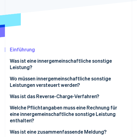
Betrugsprävention
Ecosystem
Atlas
Start-up-Gründung
Partner
Stripe App-Marktplatz
Climate
CO₂-Entnahme
Identity
Online-Identitätsprüfung
Einführung
Was ist eine innergemeinschaftliche sonstige
Leistung?
Wo müssen innergemeinschaftliche sonstige
Stripe-Sessions 2026
Leistungen versteuert werden?
Erfahren Sie, wie Stripe Lösungen für die W
Jetzt ansehen
Was ist das Reverse-Charge-Verfahren?
Abweichende Regelungen zum Leistungsort
Welche Pflichtangaben muss eine Rechnung für
eine innergemeinschaftliche sonstige Leistung
enthalten?
Rechnungshinweise in den Amtssprachen der EU
Was ist eine zusammenfassende Meldung?