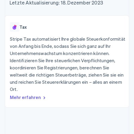
Data Pipeline
Letzte Aktualisierung: 18. Dezember 2023
Geldmanagement
Marktplatz auf
Zugriff auf mehr als
Datensynchronisierung
Produkt-Roadmap
Plattformen
Grundlagen der
125
Stripe Sessions
SaaS
Abonnementverwaltung
Terminal
Karriere
Zahlungen vor Ort
Newsroom
So setzen Sie
Tax
Authorization
Stripe Press
nutzungsbasierte
Boost
Abrechnung um
Stripe Tax automatisiert Ihre globale Steuerkonformität
Nach Branche
Optimierung der
Stablecoin-gestützte
Autorisierungsraten
von Anfang bis Ende, sodass Sie sich ganz auf Ihr
Karten ausgeben: So
Link
KI-Unternehmen
Kontakt
geht´s
Unternehmenswachstum konzentrieren können.
Beschleunigter
Creator Economy
Bereitstellung und
Identifizieren Sie Ihre steuerlichen Verpflichtungen,
Bezahlvorgang
Gaming
Verwaltung von
Sales-Team
koordinieren Sie Registrierungen, berechnen Sie
Financial
Bewirtung, Reisen und
Diensten mit Agenten
kontaktieren
Connections
Freizeit
weltweit die richtigen Steuerbeträge, ziehen Sie sie ein
Partner werden
Verbundene
Versicherungen
und reichen Sie Steuererklärungen ein – alles an einem
Medien und
Finanzdaten
Ort.
Unterhaltung
Ressourcen
Gemeinnützige
Mehr erfahren
Organisationen
Fachdienstleistungen
App-Integrationen
Mehr
Öffentlicher Sektor
Code-Beispiele
Product roadmap
Einzelhandel
Entwickler-Blog
Ausblick
API-Status
Radar