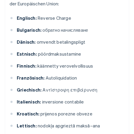
der Europäischen Union:
Englisch:
Reverse Charge
Bulgarisch:
обратно начисляване
Dänisch:
omvendt betalingspligt
Estnisch:
pöördmaksustamine
Finnisch:
käännetty verovelvollisuus
Französisch:
Autoliquidation
Griechisch:
Αντίστροφη επιβάρυνση
Italienisch:
inversione contabile
Kroatisch:
prijenos porezne obveze
Lettisch:
nodokļa apgrieztā maksā–ana