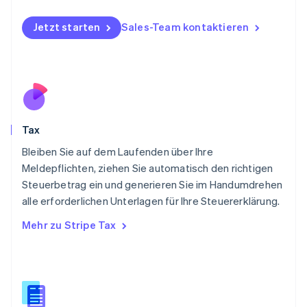
Norwegen
English
Jetzt starten
Sales-Team kontaktieren
Österreich
Deutsch
English
Polen
English
Portugal
Português
English
Rumänien
Tax
English
Schweden
Bleiben Sie auf dem Laufenden über Ihre
Svenska
English
Meldepflichten, ziehen Sie automatisch den richtigen
Schweiz
Steuerbetrag ein und generieren Sie im Handumdrehen
Deutsch
Français
Italiano
English
alle erforderlichen Unterlagen für Ihre Steuererklärung.
Singapur
English
简体中文
Mehr zu Stripe Tax
Slowakei
English
Slowenien
English
Italiano
Sonderverwaltungsregion Hongkong,
China