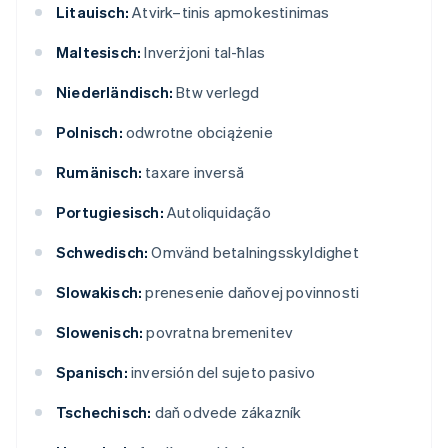
Litauisch:
Atvirk–tinis apmokestinimas
Maltesisch:
Inverżjoni tal-ħlas
Niederländisch:
Btw verlegd
Polnisch:
odwrotne obciążenie
Rumänisch:
taxare inversă
Portugiesisch:
Autoliquidação
Schwedisch:
Omvänd betalningsskyldighet
Slowakisch:
prenesenie daňovej povinnosti
Slowenisch:
povratna bremenitev
Spanisch:
inversión del sujeto pasivo
Tschechisch:
daň odvede zákazník